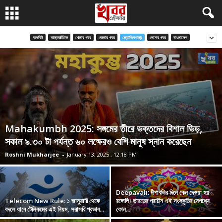
অফবিট
আন্তর্জাতিক
খেলার খবর
জেলার খবর
জ্যোতিষশাস্ত্র
দেশের খবর
বাংলাদেশ
Mahakumbh 2025: সঙ্গমের তীরে ভক্তদের বিশাল ভিড়,
সকাল ৯.৩০ টা পর্যন্ত ৬০ লক্ষেরও বেশি মানুষ স্নান করেছেন
Roshni Mukharjee
-
January 13, 2025 , 12:18 PM
Deepavali: দীপাবলির দিনে কেন দেওয়া হয়
Telecom New Rule: ১ জানুয়ারি থেকে
রঙ্গোলি! ভারতের প্রাচীন এই সংস্কৃতির নেপথ্যে
বদলে যাবে টেলিকমের এই নিয়ম, সরাসরি প্রভাব...
কোন...