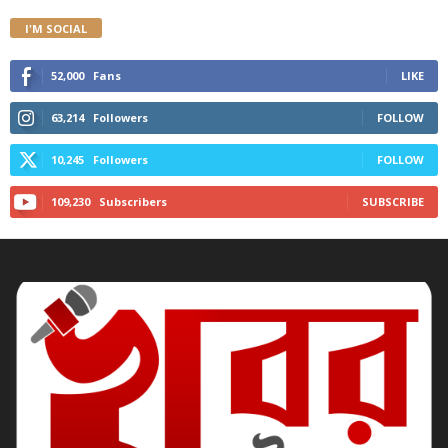
I'M SOCIAL
52,000
Fans
LIKE
63,214
Followers
FOLLOW
10,245
Followers
FOLLOW
109,230
Subscribers
SUBSCRIBE