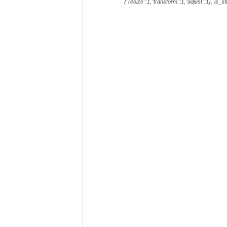
{"resize":1,"transform":1,"adjust":1},"is_