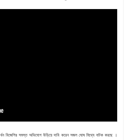
ৎ বর্ধন বিজেপির সমস্ত অভিযোগ উড়িয়ে দাবি করেন সজল ঘোষ মিথ্যে নাটক করছে ।