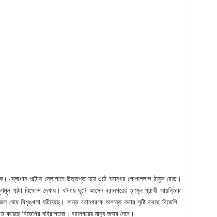
থক। স্লোগান পাল্টাস স্লোগানে উত্তপ্ত হয়ে ওঠে বরানগর গোপাললাল ঠাকুর রোড।
ণমূল পাল্টা বিক্ষোভ দেখায়। ঘটনায় ছুটে আসেন বরানগরের তৃণমূল প্রার্থী সায়ন্তিকা
জল ঘোষ বিশৃঙ্খলা ঘটিয়েছে। শান্ত বরানগরকে অশান্ত করার সৃষ্টি করছে বিজেপি।
াত করেছে বিজেপির বহিরাগতরা। বরানগরের মানুষ জবাব দেবে।