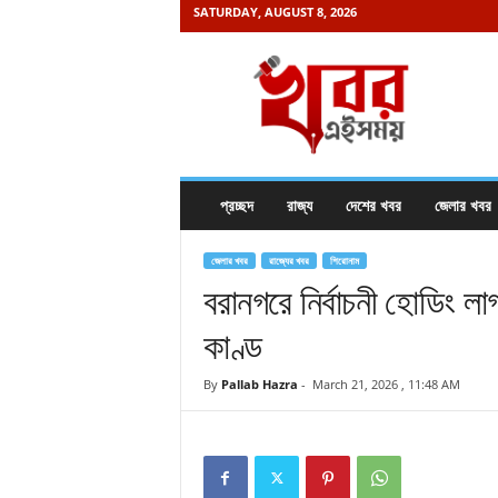
SATURDAY, AUGUST 8, 2026
K
h
a
b
o
r
e
প্রচ্ছদ
রাজ্য
দেশের খবর
জেলার খবর
i
s
a
জেলার খবর
রাজ্যের খবর
শিরোনাম
m
বরানগরে নির্বাচনী হোডিং লাগ
a
কাণ্ড
y
.
c
By
Pallab Hazra
-
March 21, 2026 , 11:48 AM
o
m