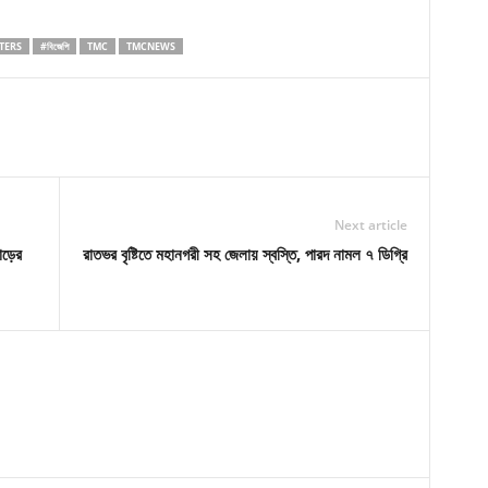
TERS
#বিজেপি
TMC
TMCNEWS
Next article
ড়ের
রাতভর বৃষ্টিতে মহানগরী সহ জেলায় স্বস্তি, পারদ নামল ৭ ডিগ্রি