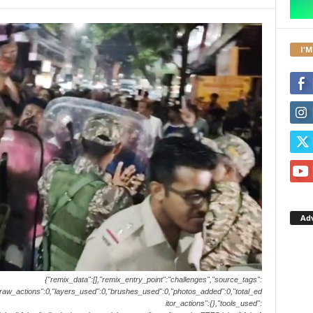
I'M
Ad
{"remix_data":[],"remix_entry_point":"challenges","source_tags":
l_draw_actions":0,"layers_used":0,"brushes_used":0,"photos_added":0,"total_ed
itor_actions":{},"tools_used":