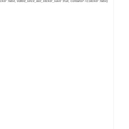
sticker":false,"edited_since_last_sticker_save":true,"containsFTESticker":false}