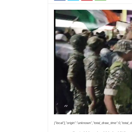
["local"],"origin":"unknown","total_draw_time":0,"tota