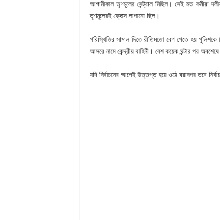
আগামীকাল তৃণমূলের সেন্ট্রাল মিছিল। সেই মত কর্মীরা 
তৃণমূলেরই ফ্লেক্স লাগানো ছিল।
পরিস্থিতির সামাল দিতে রীতিমতো বেগ পেতে হয় পুলিশকে। 
আসরে নামে কেন্দ্রীয় বাহিনী। বেশ কয়েক ঘন্টার পর অবশেষে 
যদি নির্বাচনের আগেই উত্তপ্ত হয়ে ওঠে বরানগর তবে নির্বাচ