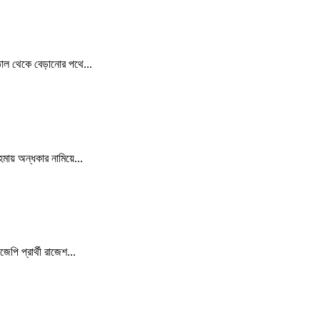
তাল থেকে বেড়ানোর পথে...
য় অন্ধকার নামিয়ে...
েপি প্রার্থী রাজেশ...