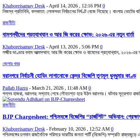
Khaboreisamay Desk
-
April 14, 2026 , 12:16 PM
0
নিজস্ব প্রতিনিধি, কলকাতা: লোকসভা নির্বাচনের নির্ঘণ্ট বেজে গিয়েছে। বাংলায় ভোটে
রাজনীতি
বামপন্থীদের প্রত্যাখ্যান ও আর জি করের ক্ষোভ: ২০২৬-এর নতুন বার্তা
Khaboreisamay Desk
-
April 13, 2026 , 5:06 PM
0
লক্ষ্মীর ভাণ্ডার বনাম আত্মসম্মান: আর জি করের ক্ষোভ ও বামেদের প্রত্যাখ্যান, ২০২৬-এর
জেলার খবর
বরানগরে নির্বাচনী হোডিং লাগানোকে কেন্দ্র বিজেপি তৃণমূল ধুন্ধুমার কাণ্ড
Pallab Hazra
-
March 21, 2026 , 11:48 AM
0
পল্লব হাজরা, বরানগর: সপ্তাহ শেষে লৌহতপ্ত হয়ে উঠল বরানগর। ঘটনার সূত্রপাত রাজন
রাজনীতি
BJP Chargesheet: পশ্চিমবঙ্গে বিজেপির “চার্জশিট” অভিযান: প্রেক্ষাপ
Khaboreisamay Desk
-
February 10, 2026 , 12:52 AM
0
পশ্চিমবঙ্গের চলমান রাজনৈতিক পরিসরে ভারতীয় জনতা পার্টি (বিজেপি) সম্প্রতি রাজ্যজু