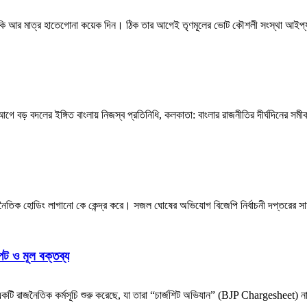
র বাকি আর মাত্র হাতেগোনা কয়েক দিন। ঠিক তার আগেই তৃণমূলের ভোট কৌশলী সংস্থা আইপ্য
 আগে বড় বদলের ইঙ্গিত বাংলায় নিজস্ব প্রতিনিধি, কলকাতা: বাংলার রাজনীতির দীর্ঘদিনের সমী
ৈতিক হোডিং লাগানো কে কেন্দ্র করে। সজল ঘোষের অভিযোগ বিজেপি নির্বাচনী দপ্তরের সা
ট ও মূল বক্তব্য
ড়ে একটি রাজনৈতিক কর্মসূচি শুরু করেছে, যা তারা “চার্জশিট অভিযান” (BJP Chargesheet)