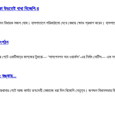
কা উড়তেই বাধা বিজেপি-র
আসেন বিধায়ক সজল ঘোষ। হাসপাতালে পরিকাঠামো দেখে বেজায় ক্ষোভ প্রকাশ করেন। হাসপা
সংগঠন
র গেটে একটিমাত্র কাগজের টুকরো— ‘সাসপেনশন অব ওয়ার্কস’-এর নির্মম নোটিস— এক লহমা
হুঙ্কার...
রি কারখানার গেটে আজ কার্যত রণংদেহী মেজাজে ধরা দিল বিজেপি নেতৃত্ব। জগদ্দল বিধানসভার বিজ