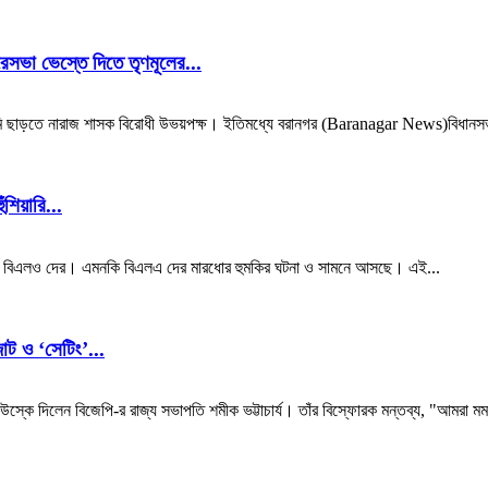
ভা ভেস্তে দিতে তৃণমূলের...
ল জমি ছাড়তে নারাজ শাসক বিরোধী উভয়পক্ষ। ইতিমধ্যে বরানগর (Baranagar News)বিধানস
য়ারি...
হচ্ছে বিএলও দের। এমনকি বিএলএ দের মারধোর হুমকির ঘটনা ও সামনে আসছে। এই...
ট ও ‘সেটিং’...
 উস্কে দিলেন বিজেপি-র রাজ্য সভাপতি শমীক ভট্টাচার্য। তাঁর বিস্ফোরক মন্তব্য, "আমরা মম