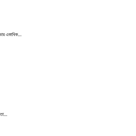
ভার একাধিক...
তা...