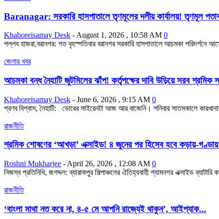
Baranagar: সরকারি হাসপাতালে তৃণমূলের দলীয় কার্যালয়! তৃণমূল পতা
Khaboreisamay Desk
-
August 1, 2026 , 10:58 AM
0
পল্লব হাজরা,বরানগর: গত বৃহস্পতিবার বরানগর সরকারি হাসপাতালে আচমকা পরিদর্শনে 
জেলার খবর
আচমকা বন্ধ নৈহাটি জুটমিলের ঝাঁপ! কর্তৃপক্ষের দাবি উড়িয়ে সরব শ্রমিক 
Khaboreisamay Desk
-
June 6, 2026 , 9:15 AM
0
প্রণব বিশ্বাস, নৈহাটি: ভোরের সাইরেনটা আজ আর বাজেনি। শনিবার সাতসকালে কারখানা
রাজনীতি
শ্রমিক শোষণের ‘আখড়া’ এক্সাইড! ৪ জুনের পর হিসেব হবে কড়ায়-গণ্ডায়: 
Roshni Mukharjee
-
April 26, 2026 , 12:08 AM
0
নিজস্ব প্রতিনিধি, জগদ্দল: ব্যারাকপুর শিল্পাঞ্চলের ঐতিহ্যবাহী শ্যামনগর এক্সাইড ব্যাটা
রাজনীতি
‘বাংলা মাথা নত করে না, ৪-৫ মে আপনি রাজ্যেই থাকুন’, আইপ্যাক...