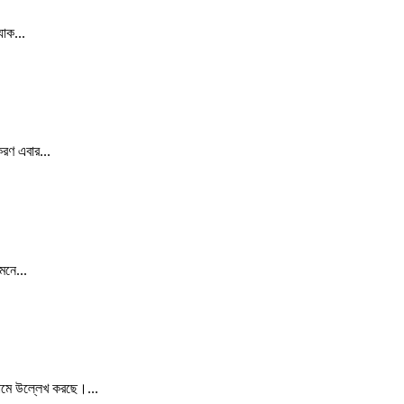
াক...
করণ এবার...
মনে...
 নামে উল্লেখ করছে।...