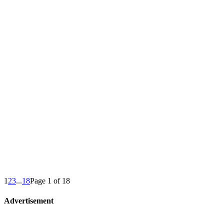
1
2
3
...
18
Page 1 of 18
Advertisement