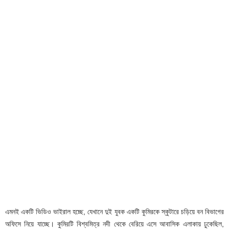
এমনই একটি ভিডিও ভাইরাল হচ্ছে, যেখানে দুই যুবক একটি কুমিরকে স্কুটারে চড়িয়ে বন বিভাগের
অফিসে নিয়ে যাচ্ছে। কুমিরটি বিশ্বমিত্র নদী থেকে বেরিয়ে এসে আবাসিক এলাকায় ঢুকেছিল,