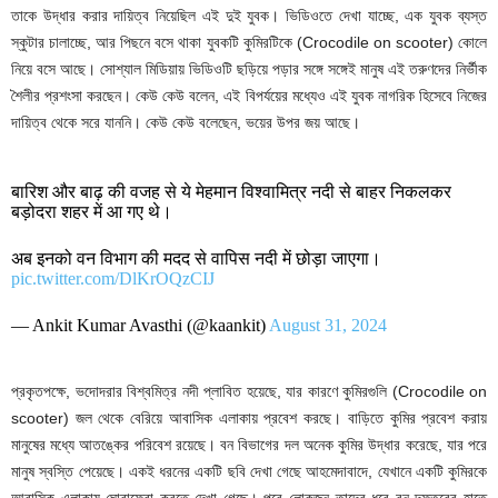
তাকে উদ্ধার করার দায়িত্ব নিয়েছিল এই দুই যুবক। ভিডিওতে দেখা যাচ্ছে, এক যুবক ব্যস্ত
স্কুটার চালাচ্ছে, আর পিছনে বসে থাকা যুবকটি কুমিরটিকে (Crocodile on scooter) কোলে
নিয়ে বসে আছে। সোশ্যাল মিডিয়ায় ভিডিওটি ছড়িয়ে পড়ার সঙ্গে সঙ্গেই মানুষ এই তরুণদের নির্ভীক
শৈলীর প্রশংসা করছেন। কেউ কেউ বলেন, এই বিপর্যয়ের মধ্যেও এই যুবক নাগরিক হিসেবে নিজের
দায়িত্ব থেকে সরে যাননি। কেউ কেউ বলেছেন, ভয়ের উপর জয় আছে।
बारिश और बाढ़ की वजह से ये मेहमान विश्वामित्र नदी से बाहर निकलकर
बड़ोदरा शहर में आ गए थे।
अब इनको वन विभाग की मदद से वापिस नदी में छोड़ा जाएगा।
pic.twitter.com/DlKrOQzCIJ
— Ankit Kumar Avasthi (@kaankit)
August 31, 2024
প্রকৃতপক্ষে, ভদোদরার বিশ্বমিত্র নদী প্লাবিত হয়েছে, যার কারণে কুমিরগুলি (Crocodile on
scooter) জল থেকে বেরিয়ে আবাসিক এলাকায় প্রবেশ করছে। বাড়িতে কুমির প্রবেশ করায়
মানুষের মধ্যে আতঙ্কের পরিবেশ রয়েছে। বন বিভাগের দল অনেক কুমির উদ্ধার করেছে, যার পরে
মানুষ স্বস্তি পেয়েছে। একই ধরনের একটি ছবি দেখা গেছে আহমেদাবাদে, যেখানে একটি কুমিরকে