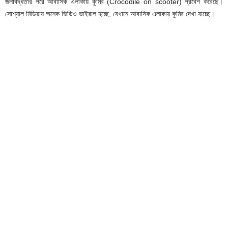
জলাবদ্ধতার পরে আবাসিক এলাকায় কুমির (Crocodile on scooter) প্রবেশ করেছে।
সোশ্যাল মিডিয়ায় অনেক ভিডিও ভাইরাল হচ্ছে, যেখানে আবাসিক এলাকায় কুমির দেখা যাচ্ছে।