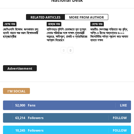
National Desk
RELATED ARTICLES
MORE FROM AUTHOR
দেশের খবর
রাজ্যের খবর
দেশের খবর
জেপিএসসি বিক্ষোভ: জলকামান চালু
হালিশহরে পুলিশি হেফাজতে মৃত তৃণমূল
ভারতীয় ক্ষেপণাস্ত্র শক্তিতে বড় বৃদ্ধি,
হতেই নাচতে শুরু করল বিক্ষোভকারী
নেতার পরিবারের সঙ্গে সাক্ষাৎ মুখ্যমন্ত্রী
অগ্নি-৪ চীনের অভ্যন্তরে ৪০০০
ছাত্রছাত্রীরা
শুভেন্দুর, ক্ষতিপূরণ, চাকরি ও ন্যায়বিচারের
কিলোমিটার পর্যন্ত প্রবেশ করে আঘাত
আশ্বাস দিয়েছেন
হানতে সক্ষম
Advertisement
I'M SOCIAL
52,000
Fans
LIKE
63,214
Followers
FOLLOW
10,245
Followers
FOLLOW