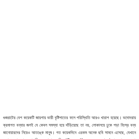
গুজরাটের বেশ কয়েকটি জায়গায় ভারী বৃষ্টিপাতের ফলে পরিস্থিতি আরও খারাপ হয়েছে। ভদোদরায়
ক্রমাগত বন্যার জলই যে কেবল সমস্যা হয়ে দাঁড়িয়েছে তা নয়, লোকালয়ে ঢুকে পড়া হিংস্র বন্য
জানোয়ারদের নিয়েও আতঙ্কে মানুষ। গত কয়েকদিনে এরকম অনেক ছবি সামনে এসেছে, যেখানে