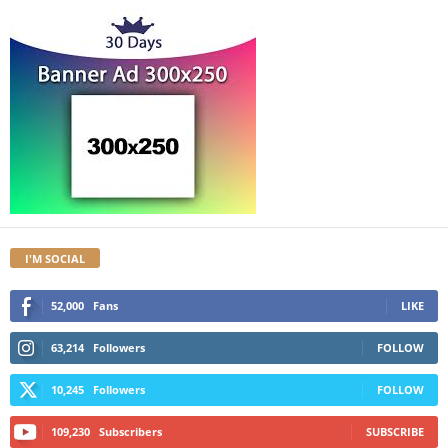
I'M SOCIAL
52,000
Fans
LIKE
63,214
Followers
FOLLOW
10,245
Followers
FOLLOW
109,230
Subscribers
SUBSCRIBE