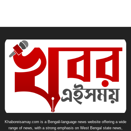
Khaboreisamay.com is a Bengali-language news website offering a wide
range of news, with a strong emphasis on West Bengal state news,