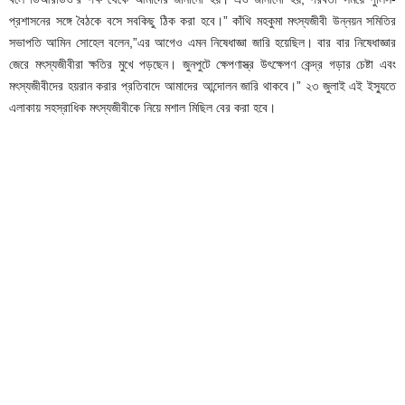
প্রশাসনের সঙ্গে বৈঠকে বসে সবকিছু ঠিক করা হবে।” কাঁথি মহকুমা মৎস্যজীবী উন্নয়ন সমিতির
সভাপতি আমিন সোহেল বলেন,”এর আগেও এমন নিষেধাজ্ঞা জারি হয়েছিল। বার বার নিষেধাজ্ঞার
জেরে মৎস্যজীবীরা ক্ষতির মুখে পড়ছেন। জুনপুটে ক্ষেপণাস্ত্র উৎক্ষেপণ কেন্দ্র গড়ার চেষ্টা এবং
মৎস্যজীবীদের হয়রান করার প্রতিবাদে আমাদের আন্দোলন জারি থাকবে।” ২৩ জুলাই এই ইস্যুতে
এলাকায় সহস্রাধিক মৎস্যজীবীকে নিয়ে মশাল মিছিল বের করা হবে।