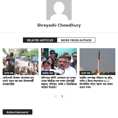
Shreyashi Chowdhury
RELATED ARTICLES
MORE FROM AUTHOR
দেশের খবর
রাজ্যের খবর
দেশের খবর
জেপিএসসি বিক্ষোভ: জলকামান চালু
হালিশহরে পুলিশি হেফাজতে মৃত তৃণমূল
ভারতীয় ক্ষেপণাস্ত্র শক্তিতে বড় বৃদ্ধি,
হতেই নাচতে শুরু করল বিক্ষোভকারী
নেতার পরিবারের সঙ্গে সাক্ষাৎ মুখ্যমন্ত্রী
অগ্নি-৪ চীনের অভ্যন্তরে ৪০০০
ছাত্রছাত্রীরা
শুভেন্দুর, ক্ষতিপূরণ, চাকরি ও ন্যায়বিচারের
কিলোমিটার পর্যন্ত প্রবেশ করে আঘাত
আশ্বাস দিয়েছেন
হানতে সক্ষম
Advertisement