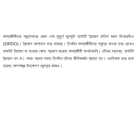
মৎস্যজীবীদের আন্দোলনের জের! শেষ মুহূর্তে জুনপুটে ফ্লাইট ট্রায়াল বাতিল করল ডিআরডিও
(DRDO)। ট্রায়াল আপাতত বন্ধ থাকছে। তিনদিন মৎস্যজীবীদের সমুদ্রে যাওয়া বন্ধ রেখেও
ফ্লাইট ট্রায়াল না হওয়ায় ক্ষোভ প্রকাশ করেছে মৎস্যজীবী সংগঠনগুলি। তাঁদের বক্তব্য, ফ্লাইট
ট্রায়াল হল না। অথচ প্রথম দফায় তিনদিন তাঁদের জীবিকার্জন ব্যাহত হল। একইসঙ্গে বন্ধ রাখা
হয়েছে ক্ষেপণাস্ত্র উৎক্ষেপণ কেন্দ্রের কাজও।