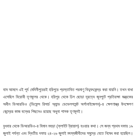
বাম আমলে এই পূর্ব মেদিনীপুরেরই হরিপুরে প্রস্তাবিত পরমাণু বিদ্যুৎকেন্দ্র করা যায়নি। তখন বাধা
এসেছিল বিরোধী তৃণমূলের থেকে। হরিপুর থেকে ঢিল ছোড়া দূরত্বে জুনপুটে প্রতিরক্ষা মন্ত্রকের
অধীন ডিআরডিও (ডিফেন্স রিসার্চ অ্যান্ড ডেভেলপমেন্ট অর্গানাইজেশন)-র ক্ষেপণাস্ত্র উৎক্ষেপণ
কেন্দ্রের কাজ বন্ধের পিছনেও রয়েছে অধুনা শাসক তৃণমূলই।
বুধবার থেকে ডিআরডিও-র বিমান মহড়া (ফ্লাইট ট্রায়াল) হওয়ার কথা। সে জন্য প্রথম দফায় ১৯
জুলাই পর্যন্ত এবং দ্বিতীয় দফায় ২৪-২৬ জুলাই মৎস্যজীবীদের সমুদ্রে যেতে নিষেধ করা হয়েছিল।