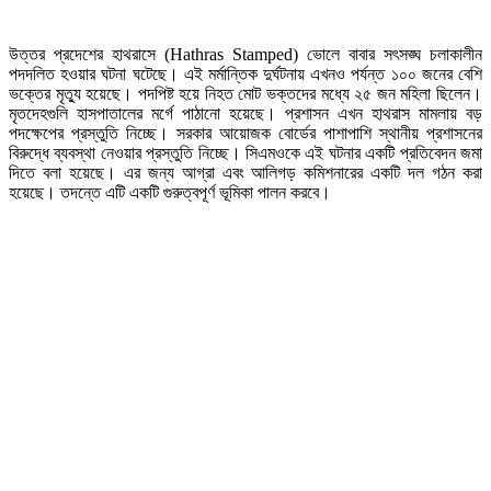
উত্তর প্রদেশের হাথরাসে (Hathras Stamped) ভোলে বাবার সৎসঙ্ঘ চলাকালীন
পদদলিত হওয়ার ঘটনা ঘটেছে। এই মর্মান্তিক দুর্ঘটনায় এখনও পর্যন্ত ১০০ জনের বেশি
ভক্তের মৃত্যু হয়েছে। পদপিষ্ট হয়ে নিহত মোট ভক্তদের মধ্যে ২৫ জন মহিলা ছিলেন।
মৃতদেহগুলি হাসপাতালের মর্গে পাঠানো হয়েছে। প্রশাসন এখন হাথরাস মামলায় বড়
পদক্ষেপের প্রস্তুতি নিচ্ছে। সরকার আয়োজক বোর্ডের পাশাপাশি স্থানীয় প্রশাসনের
বিরুদ্ধে ব্যবস্থা নেওয়ার প্রস্তুতি নিচ্ছে। সিএমওকে এই ঘটনার একটি প্রতিবেদন জমা
দিতে বলা হয়েছে। এর জন্য আগ্রা এবং আলিগড় কমিশনারের একটি দল গঠন করা
হয়েছে। তদন্তে এটি একটি গুরুত্বপূর্ণ ভূমিকা পালন করবে।