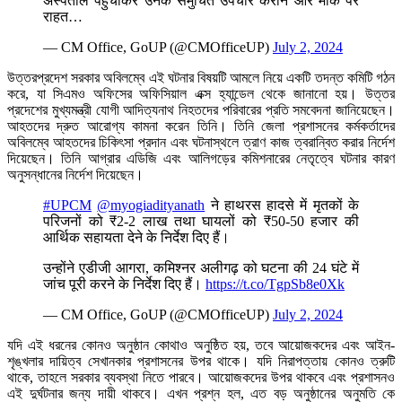
अस्पताल पहुंचाकर उनके समुचित उपचार कराने और मौके पर
राहत…
— CM Office, GoUP (@CMOfficeUP)
July 2, 2024
উত্তরপ্রদেশ সরকার অবিলম্বে এই ঘটনার বিষয়টি আমলে নিয়ে একটি তদন্ত কমিটি গঠন
করে, যা সিএমও অফিসের অফিসিয়াল এক্স হ্যান্ডেল থেকে জানানো হয়। উত্তর
প্রদেশের মুখ্যমন্ত্রী যোগী আদিত্যনাথ নিহতদের পরিবারের প্রতি সমবেদনা জানিয়েছেন।
আহতদের দ্রুত আরোগ্য কামনা করেন তিনি। তিনি জেলা প্রশাসনের কর্মকর্তাদের
অবিলম্বে আহতদের চিকিৎসা প্রদান এবং ঘটনাস্থলে ত্রাণ কাজ ত্বরান্বিত করার নির্দেশ
দিয়েছেন। তিনি আগ্রার এডিজি এবং আলিগড়ের কমিশনারের নেতৃত্বে ঘটনার কারণ
অনুসন্ধানের নির্দেশ দিয়েছেন।
#UPCM
@myogiadityanath
ने हाथरस हादसे में मृतकों के
परिजनों को ₹2-2 लाख तथा घायलों को ₹50-50 हजार की
आर्थिक सहायता देने के निर्देश दिए हैं।
उन्होंने एडीजी आगरा, कमिश्नर अलीगढ़ को घटना की 24 घंटे में
जांच पूरी करने के निर्देश दिए हैं।
https://t.co/TgpSb8e0Xk
— CM Office, GoUP (@CMOfficeUP)
July 2, 2024
যদি এই ধরনের কোনও অনুষ্ঠান কোথাও অনুষ্ঠিত হয়, তবে আয়োজকদের এবং আইন-
শৃঙ্খলার দায়িত্ব সেখানকার প্রশাসনের উপর থাকে। যদি নিরাপত্তায় কোনও ত্রুটি
থাকে, তাহলে সরকার ব্যবস্থা নিতে পারবে। আয়োজকদের উপর থাকবে এবং প্রশাসনও
এই দুর্ঘটনার জন্য দায়ী থাকবে। এখন প্রশ্ন হল, এত বড় অনুষ্ঠানের অনুমতি কে