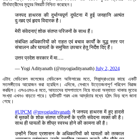
তীর্থযাত্রীদের মৃত্যুর বিষয়টি নিশ্চিত করেছেন।
जनपद हाथरस की दुर्भाग्यपूर्ण दुर्घटना में हुई जनहानि अत्यंत
दुःखद एवं हृदय विदारक है।
मेरी संवेदनाएं शोक संतप्त परिजनों के साथ हैं।
संबंधित अधिकारियों को राहत एवं बचाव कार्यों के युद्ध स्तर पर
संचालन और घायलों के समुचित उपचार हेतु निर्देश दिए हैं।
उत्तर प्रदेश सरकार में मा.…
— Yogi Adityanath (@myogiadityanath)
July 2, 2024
এটাহ মেডিকেল কলেজের মেডিকেল অফিসারের মতে, সিকান্দ্রাওয়ের কাছে একটি
সতসঙ্গীতের আয়োজন করা হয়েছিল। এদিকে, সেখানে উত্তেজনাপূর্ণ পরিবেশ বিরাজ
করছিল। এসএএমও-র মতে, আহতদের হাসপাতালে নিয়ে যাওয়া অব্যাহত থাকায় মৃতের
সংখ্যা এখনও বাড়তে পারে। দুর্ঘটনাটি গরম এবং আর্দ্রতার মধ্যে হঠাৎ ভিড় বলে জানা
গেছে।
#UPCM
@myogiadityanath
ने जनपद हाथरस में हुए हादसे
में मृतकों के शोक संतप्त परिजनों के प्रति संवेदना व्यक्त की है।
साथ ही घायलों के शीघ्र स्वस्थ होने की कामना की है।
उन्होंने जिला प्रशासन के अधिकारियों को घायलों को तत्काल