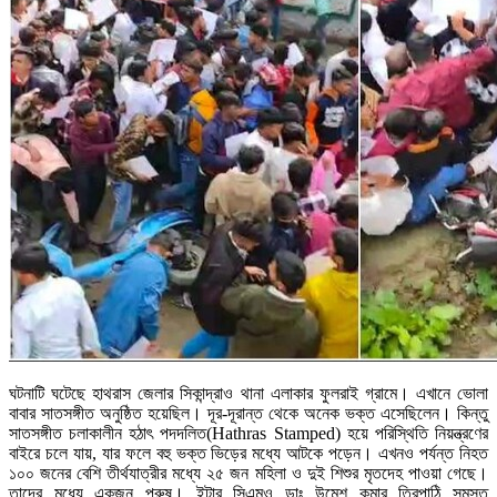
ঘটনাটি ঘটেছে হাথরাস জেলার সিকান্দ্রাও থানা এলাকার ফুলরাই গ্রামে। এখানে ভোলা
বাবার সাতসঙ্গীত অনুষ্ঠিত হয়েছিল। দূর-দূরান্ত থেকে অনেক ভক্ত এসেছিলেন। কিন্তু
সাতসঙ্গীত চলাকালীন হঠাৎ পদদলিত(Hathras Stamped) হয়ে পরিস্থিতি নিয়ন্ত্রণের
বাইরে চলে যায়, যার ফলে বহু ভক্ত ভিড়ের মধ্যে আটকে পড়েন। এখনও পর্যন্ত নিহত
১০০ জনের বেশি তীর্থযাত্রীর মধ্যে ২৫ জন মহিলা ও দুই শিশুর মৃতদেহ পাওয়া গেছে।
তাদের মধ্যে একজন পুরুষ। ইটার সিএমও ডাঃ উমেশ কুমার ত্রিপাঠি সমস্ত