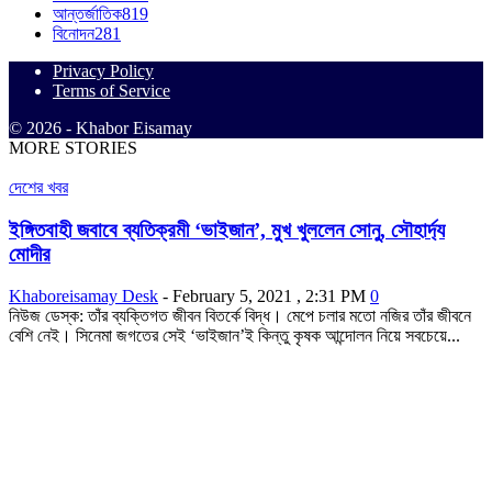
আন্তর্জাতিক
819
বিনোদন
281
Privacy Policy
Terms of Service
© 2026 - Khabor Eisamay
MORE STORIES
দেশের খবর
ইঙ্গিতবাহী জবাবে ব্যতিক্রমী ‘ভাইজান’, মুখ খুললেন সোনু, সৌহার্দ্য
মোদীর
Khaboreisamay Desk
-
February 5, 2021 , 2:31 PM
0
নিউজ ডেস্ক: তাঁর ব্যক্তিগত জীবন বিতর্কে বিদ্ধ। মেপে চলার মতো নজির তাঁর জীবনে
বেশি নেই। সিনেমা জগতের সেই ‘ভাইজান’ই কিন্তু কৃষক আন্দোলন নিয়ে সবচেয়ে...