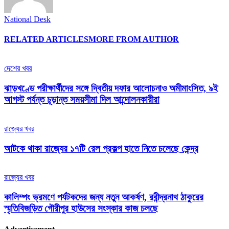
National Desk
RELATED ARTICLES
MORE FROM AUTHOR
দেশের খবর
ঝাড়খণ্ডে পরীক্ষার্থীদের সঙ্গে দ্বিতীয় দফার আলোচনাও অমীমাংসিত, ৯ই
আগস্ট পর্যন্ত চূড়ান্ত সময়সীমা দিল আন্দোলনকারীরা
রাজ্যের খবর
আটকে থাকা রাজ্যের ১৭টি রেল প্রকল্প হাতে নিতে চলেছে কেন্দ্র
রাজ্যের খবর
কালিম্পং ভ্রমণে পর্যটকদের জন্য নতুন আকর্ষণ, রবীন্দ্রনাথ ঠাকুরের
স্মৃতিবিজড়িত গৌরীপুর হাউসের সংস্কার কাজ চলছে