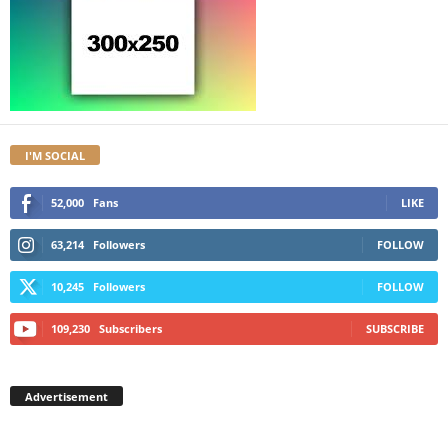
I'M SOCIAL
52,000
Fans
LIKE
63,214
Followers
FOLLOW
10,245
Followers
FOLLOW
109,230
Subscribers
SUBSCRIBE
Advertisement