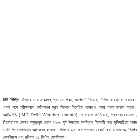
নিউ দিল্লি:
উত্তর ভারতে চলছে প্রচণ্ড গরম, আপডেট দিয়েছে দিল্লি আবহাওয়া দফতর।
একই সঙ্গে গ্রীষ্মকালে পর্যটকদের স্বর্গ হিসেবে বিবেচিত পাহাড়ও এবার গরমে ঝলসে যাচ্ছে।
আইএমডি (IMD Delhi Weather Update) -র তরফে জানিয়েছে, প্রথমবারের মতো,
পিথোরাগড় জেলার সমুদ্রপৃষ্ঠ থেকে ৭২০০ ফুট উচ্চতায় অবস্থিত হিমবাহী শহর মুন্সিয়ারিতে পারদ
৩১ডিগ্রি সেলসিয়াস অতিক্রম করেছে। শনিবার এখানে তাপমাত্রা রেকর্ড করা হয়েছে ৩২ ডিগ্রি
সেলসিয়াস এবং রবিবার ৩১ ডিগ্রি সেলসিয়াস।