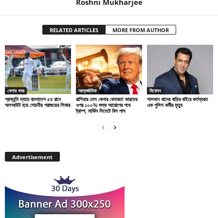
Roshni Mukharjee
RELATED ARTICLES
MORE FROM AUTHOR
খেলার খবর
আন্তর্জাতিক
বিনোদন
প্রস্তুতি ম্যাচে বাংলাদেশ ৫৪ রানে
রাশিয়ার তেল কেনার খেসারত! ভারতের
সালমান খানের বাড়ির বাইরে কর্তব্যরত
অলআউট হয়ে শোচনীয় পরাজয়ের শিকার
ওপর ১০০% শুল্ক আরোপের পথে
এক পুলিশ কর্মীর মৃত্যু
ট্রাম্প, মার্কিন সিনেটে বিল পাস
Advertisement