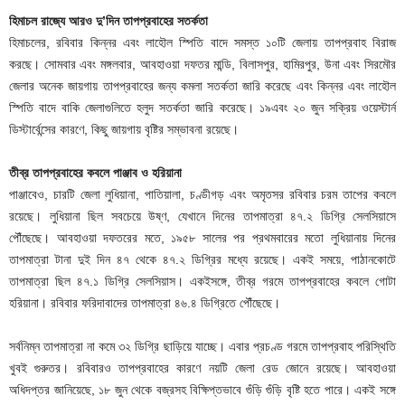
হিমাচল রাজ্যে আরও দু’দিন তাপপ্রবাহের সতর্কতা
হিমাচলের, রবিবার কিন্নর এবং লাহৌল স্পিতি বাদে সমস্ত ১০টি জেলায় তাপপ্রবাহ বিরাজ
করছে। সোমবার এবং মঙ্গলবার, আবহাওয়া দফতর মান্ডি, বিলাসপুর, হামিরপুর, উনা এবং সিরমৌর
জেলার অনেক জায়গায় তাপপ্রবাহের জন্য কমলা সতর্কতা জারি করেছে এবং কিন্নর এবং লাহৌল
স্পিতি বাদে বাকি জেলাগুলিতে হলুদ সতর্কতা জারি করেছে। ১৯এবং ২০ জুন সক্রিয় ওয়েস্টার্ন
ডিস্টার্বেন্সের কারণে, কিছু জায়গায় বৃষ্টির সম্ভাবনা রয়েছে।
তীব্র তাপপ্রবাহের কবলে পাঞ্জাব ও হরিয়ানা
পাঞ্জাবেও, চারটি জেলা লুধিয়ানা, পাতিয়ালা, চণ্ডীগড় এবং অমৃতসর রবিবার চরম তাপের কবলে
রয়েছে। লুধিয়ানা ছিল সবচেয়ে উষ্ণ, যেখানে দিনের তাপমাত্রা ৪৭.২ ডিগ্রি সেলসিয়াসে
পৌঁছেছে। আবহাওয়া দফতরের মতে, ১৯৫৮ সালের পর প্রথমবারের মতো লুধিয়ানায় দিনের
তাপমাত্রা টানা দুই দিন ৪৭ থেকে ৪৭.২ ডিগ্রির মধ্যে রয়েছে। একই সময়ে, পাঠানকোটে
তাপমাত্রা ছিল ৪৭.১ ডিগ্রি সেলসিয়াস। একইসঙ্গে, তীব্র গরমে তাপপ্রবাহের কবলে গোটা
হরিয়ানা। রবিবার ফরিদাবাদের তাপমাত্রা ৪৬.৪ ডিগ্রিতে পৌঁছেছে।
সর্বনিম্ন তাপমাত্রা না কমে ৩২ ডিগ্রি ছাড়িয়ে যাচ্ছে। এবার প্রচণ্ড গরমে তাপপ্রবাহ পরিস্থিতি
খুবই গুরুতর। রবিবারও তাপপ্রবাহের কারণে নয়টি জেলা রেড জোনে রয়েছে। আবহাওয়া
অধিদপ্তর জানিয়েছে, ১৮ জুন থেকে বজ্রসহ বিক্ষিপ্তভাবে গুঁড়ি গুঁড়ি বৃষ্টি হতে পারে। একই সঙ্গে