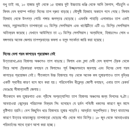
শুধু তাই নয়, ১০ হাজার ফুট থেকে ১৫ হাজার ফুট উচ্চতায় গুঞ্জি থেকে আদি কৈলাস, পাঁচচুলি ও
মিলম বেস ক্যাম্প পর্যন্ত দিনের তাপ দ্রুত বাড়ছে। মৌসুমী হিমবাহ অকালে গলে গেছে। মিলাম
হিমবাহ থেকে উৎপন্ন গোরি গঙ্গার জলস্তর বেড়েছে। এমনকি পাহাড়ি এলাকায়ও তাপ একই
সময়ে, ল্যান্সডাউনে তাপমাত্রা ৩২ ডিগ্রি সেলসিয়াস এবং ধানৌল্টিতে এটি ৩১ ডিগ্রি সেলসিয়াস
অতিক্রম করেছে। যেখানে আউলিতে তা ২১ ডিগ্রি সেলসিয়াস। অন্যদিকে, হিমাচলেও সোম ও
মঙ্গলবার অনেক জেলায় তাপপ্রবাহের কমলা ও হলুদ সতর্কতা জারি করা হয়েছে।
দিনের বেলা গরম কাপড়ের প্রয়োজন নেই
উত্তরাখণ্ডের হিমালয় অঞ্চলেও তাপ বাড়ছে। মিলাম এবং নন্দা দেবী বেস ক্যাম্প ট্রেক থেকে
ফিরে আসা ট্রেকাররা বলছেন যে মিলামেও সূর্য উজ্জ্বলভাবে জ্বলছে এবং দিনের বেলা গরম
কাপড়ের প্রয়োজন নেই। শীতকালে উচ্চ হিমালয়ে গড় থেকে অনেক কম তুষারপাতও তাপ বৃদ্ধির
একটি স্থানীয় কারণ বলে মনে করা হয়। পরিবেশবিদ ধীরেন্দ্র জোশী বলছেন, এবার তাপ রেকর্ড
ভেঙেছে সীমান্তবর্তী জেলায়।
শীতকালে কম তুষারপাত এবং গ্রীষ্মে অপ্রত্যাশিত তাপ হিমালয় অঞ্চলের জন্য বিপদের ঘণ্টা।
আবহাওয়া কেন্দ্রের পরিচালক বিক্রম সিং বলেছেন যে দুর্বল পশ্চিমী ধকলের কারণে জুন মাসে
বৃষ্টিপাত হয়নি। বেশ কিছুদিন ধরে হিমালয়ে তুষার পড়েনি। আর্দ্রতা অনুপস্থিত। উষ্ণ বাতাসের
কারণে উত্তর ভারতজুড়ে তাপমাত্রা বেড়েছে পাঁচ থেকে সাত ডিগ্রি। ১৮ জুন থেকে আবহাওয়ার
পরিবর্তনের সাথে ত্রাণ আশা করা হচ্ছে।