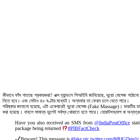
কীভাবে ফাঁদ পাতছে প্রকারকরা? এক্স হ্যান্ডলে পিআইবি জানিয়েছে, ভুয়ো মেসেজ পাঠা
নিতে হবে। এবং সেটাও ৪৮ ঘণ্টার মধ্যেই। অন্যথায় তা ফেরত চলে যেতে পারে।
পরিষ্কার জানানো হয়েছে, এটা একেবারেই ভুয়ো মেসেজ (Fake Massage)। ভারতীয় ডাক ব
করা হয়েছে। নাহলে সামান্য ভুলেই সর্বস্ব খোয়াতে হতে পারে। হোয়াটসঅ্যাপ বা অন্যত্রও
Have you also received an SMS from
@IndiaPostOffice
stat
package being returned
#PIBFactCheck
Beware! This message is
#fake
pic.twitter.com/8tRfGDqn1r