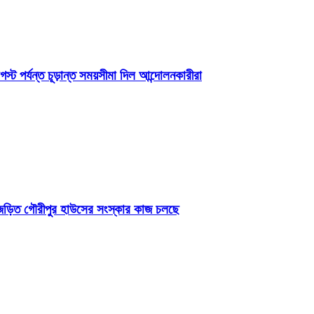
্ট পর্যন্ত চূড়ান্ত সময়সীমা দিল আন্দোলনকারীরা
তিবিজড়িত গৌরীপুর হাউসের সংস্কার কাজ চলছে