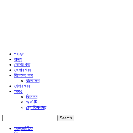
প্রচ্ছদ
রাজ্য
দেশের খবর
জেলার খবর
বিদেশের খবর
বাংলাদেশ
খেলার খবর
আরও
বিনোদন
অফবিট
জ্যোতিষশাস্ত্র
আন্তর্জাতিক