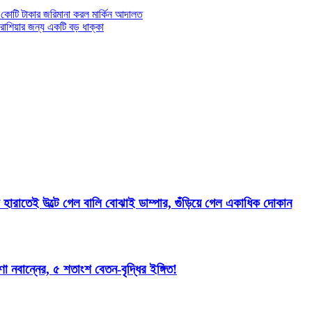
 কোটি টাকার জরিমানা করল মার্কিন আদালত
রাশিয়ার জন্য একটি বড় ধাক্কা
ারাতেই উল্টে গেল বালি বোঝাই ডাম্পার, গুঁড়িয়ে গেল একাধিক দোকান
ান্নের, ৫ শতাংশ বেতন-বৃদ্ধির ইঙ্গিত!