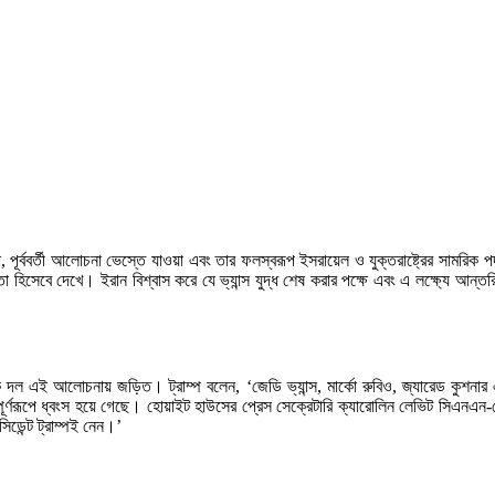
্ববর্তী আলোচনা ভেস্তে যাওয়া এবং তার ফলস্বরূপ ইসরায়েল ও যুক্তরাষ্ট্রের সামরিক 
ী নেতা হিসেবে দেখে। ইরান বিশ্বাস করে যে ভ্যান্স যুদ্ধ শেষ করার পক্ষে এবং এ লক্ষ্যে 
 দল এই আলোচনায় জড়িত। ট্রাম্প বলেন, ‘জেডি ভ্যান্স, মার্কো রুবিও, জ্যারেড কুশ
ূর্ণরূপে ধ্বংস হয়ে গেছে। হোয়াইট হাউসের প্রেস সেক্রেটারি ক্যারোলিন লেভিট সিএনএন-ক
ডেন্ট ট্রাম্পই নেন।’