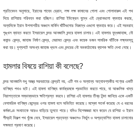
প্রতিবেদন অনুসারে, ইরানের শাহেদ ড্রোন, লক্ষ লক্ষ কামানের গোলা এবং গোলাবারুদ এই পথ
দিয়ে রাশিয়ায় পরিবহন করা হচ্ছিল। রাশিয়া ইউক্রেন যুদ্ধে এই ড্রোনগুলো ব্যবহার করছে,
অন্যদিকে ইরান উপসাগরীয় অঞ্চলে মার্কিন ঘাঁটিগুলোর বিরুদ্ধে এগুলো ব্যবহার করে। এই সরবরাহ
শৃঙ্খল ব্যাহত করতে ইসরায়েল বন্দর আনজালি বন্দরে হামলা চালায়। এই হামলায় যুদ্ধজাহাজ, নৌ
কমান্ড কেন্দ্র, জাহাজ নির্মাণ কেন্দ্র, মেরামত কেন্দ্র এবং কয়েক ডজন সামরিক ঘাঁটিকে লক্ষ্যবস্তু
করা হয়। দৃশ্যপটে অসংখ্য জাহাজ ধ্বংস এবং বন্দরের নৌ অবকাঠামোর ব্যাপক ক্ষতি দেখা গেছে।
হামলার বিষয়ে রাশিয়া কী বলেছে?
বন্দর আনজালি শুধু অস্ত্র সরবরাহের কেন্দ্রই নয়, এটি গম ও অন্যান্য অত্যাবশ্যকীয় পণ্যের একটি
বাণিজ্য পথও বটে। এই হামলা বাণিজ্য কার্যক্রমকে প্রভাবিত করতে পারে, যা আঞ্চলিক খাদ্য
নিরাপত্তাকে সম্ভাব্যভাবে ক্ষতিগ্রস্ত করবে। রাশিয়া এই হামলার তীব্র নিন্দা জানিয়ে একে একটি
বেসামরিক বাণিজ্য কেন্দ্রের ওপর হামলা বলে অভিহিত করেছে। মস্কো সতর্ক করেছে যে এ ধরনের
কর্মকাণ্ড সংঘাতকে আরও বাড়িয়ে তুলতে পারে। যদিও বিশেষজ্ঞরা মনে করেন যে রাশিয়া ও ইরান
শীঘ্রই বিকল্প পথ খুঁজে নেবে, ইসরায়েল প্রত্যন্ত অঞ্চলেও নির্ভুল ও অপ্রত্যাশিত হামলা চালানোর
সক্ষমতা প্রমাণ করেছে।