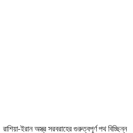
রাশিয়া-ইরান অস্ত্র সরবরাহের গুরুত্বপূর্ণ পথ বিচ্ছিন্ন