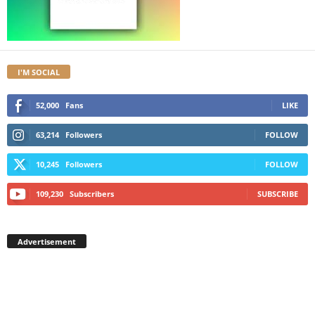
I'M SOCIAL
52,000
Fans
LIKE
63,214
Followers
FOLLOW
10,245
Followers
FOLLOW
109,230
Subscribers
SUBSCRIBE
Advertisement