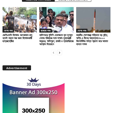
দেশের খবর
রাজ্যের খবর
দেশের খবর
জেপিএসসি বিক্ষোভ: জলকামান চালু
হালিশহরে পুলিশি হেফাজতে মৃত তৃণমূল
ভারতীয় ক্ষেপণাস্ত্র শক্তিতে বড় বৃদ্ধি,
হতেই নাচতে শুরু করল বিক্ষোভকারী
নেতার পরিবারের সঙ্গে সাক্ষাৎ মুখ্যমন্ত্রী
অগ্নি-৪ চীনের অভ্যন্তরে ৪০০০
ছাত্রছাত্রীরা
শুভেন্দুর, ক্ষতিপূরণ, চাকরি ও ন্যায়বিচারের
কিলোমিটার পর্যন্ত প্রবেশ করে আঘাত
আশ্বাস দিয়েছেন
হানতে সক্ষম
Advertisement