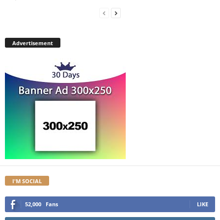
Advertisement
I'M SOCIAL
52,000
Fans
LIKE