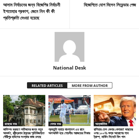
আসাম নির্বাচনের জন্য বিজেপির নির্বাচনী
বিজেপিতে যোগ দিলেন লিয়েন্ডার পেজ
ইশতেহার প্রকাশ, জেনে নিন কী কী
প্রতিশ্রুতি দেওয়া হয়েছে
National Desk
RELATED ARTICLES
MORE FROM AUTHOR
রাজ্যের খবর
খেলার খবর
আন্তর্জাতিক
কালিম্পং ভ্রমণে পর্যটকদের জন্য নতুন
প্রস্তুতি ম্যাচে বাংলাদেশ ৫৪ রানে
রাশিয়ার তেল কেনার খেসারত! ভারতের
আকর্ষণ, রবীন্দ্রনাথ ঠাকুরের স্মৃতিবিজড়িত
অলআউট হয়ে শোচনীয় পরাজয়ের শিকার
ওপর ১০০% শুল্ক আরোপের পথে
গৌরীপুর হাউসের সংস্কার কাজ চলছে
ট্রাম্প, মার্কিন সিনেটে বিল পাস