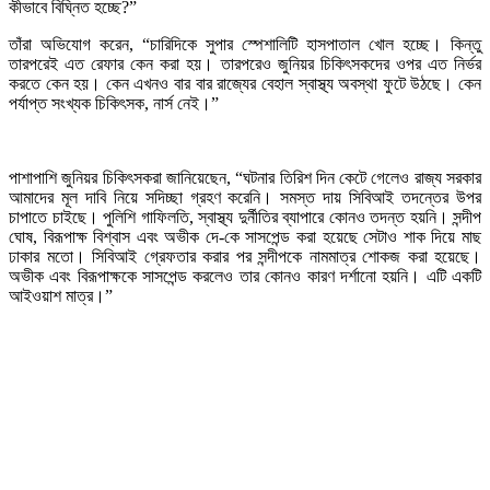
কীভাবে বিঘ্নিত হচ্ছে?”
তাঁরা অভিযোগ করেন, “চারিদিকে সুপার স্পেশালিটি হাসপাতাল খোল হচ্ছে। কিন্তু
তারপরেই এত রেফার কেন করা হয়। তারপরেও জুনিয়র চিকিৎসকদের ওপর এত নির্ভর
করতে কেন হয়। কেন এখনও বার বার রাজ্যের বেহাল স্বাস্থ্য অবস্থা ফুটে উঠছে। কেন
পর্যাপ্ত সংখ্যক চিকিৎসক, নার্স নেই।”
পাশাপাশি জুনিয়র চিকিৎসকরা জানিয়েছেন, “ঘটনার তিরিশ দিন কেটে গেলেও রাজ্য সরকার
আমাদের মূল দাবি নিয়ে সদিচ্ছা গ্রহণ করেনি। সমস্ত দায় সিবিআই তদন্তের উপর
চাপাতে চাইছে। পুলিশি গাফিলতি, স্বাস্থ্য দুর্নীতির ব্যাপারে কোনও তদন্ত হয়নি। সন্দীপ
ঘোষ, বিরূপাক্ষ বিশ্বাস এবং অভীক দে-কে সাসপেন্ড করা হয়েছে সেটাও শাক দিয়ে মাছ
ঢাকার মতো। সিবিআই গ্রেফতার করার পর সন্দীপকে নামমাত্র শোকজ করা হয়েছে।
অভীক এবং বিরূপাক্ষকে সাসপেন্ড করলেও তার কোনও কারণ দর্শানো হয়নি। এটি একটি
আইওয়াশ মাত্র।”