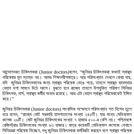
আন্দোলনরত চিকিৎসকরা (Junior doctors)বলেন, “জুনিয়র চিকিৎসকরা কখনই স্বাস্থ্য
পরিষেবার মূল স্তম্ভ নয়। আমর শিক্ষানবীশমাত্র। আর পরিসংখ্যান দেখলে বোঝা যায়,
যদি জুনিয়র চিকিৎসকদের জন্য স্বাস্থ্য পরিষেবা ভেঙে পড়ে, তাহলে স্বাস্থ্য ব্যবস্থার
বেহাল দশা সামনে উঠে আসে। বুঝতে হবে রাজ্যে তাহলে উপযুকিত পরিমাণ সিনিয়র
চিকিৎসক, নার্স, স্বাস্থ্য কর্মীর অভাব রয়েছে। আর এটা বেহাল স্বাস্থ্য পরিষেবাকেই ইঙ্গিত
করে।”
জুনিয়র চিকিৎসকরা (Junior doctors) সাংবাদিক সম্মেলনে পরিসংখ্যান গত হিসেব তুলে
ধরে বলেন, “রাজ্যে মোট সরকারি হাসপাতালের সংখ্যা ২৪৫টি। যার মধ্যে মেডিক্যাল
কলেজ ২৬টি। মোট জুনিয়র চিকিৎসকের সংখ্যা ৭ হাজার ৫০০-র বেশি নয়। পশ্চিমবঙ্গে
রেজিস্ট্রার চিকিৎসকের সংখ্যা ৯৩ হাজার। মাত্র কয়েকটি মেডিক্যাল কলেজে যেখানে
সিনিয়ররা পরিষেবা দিচ্ছেন, শুধু জুনিয়র চিকিৎসকরা কর্মবিরতি করছেন বলে স্বাস্থ্য পরিষেবা