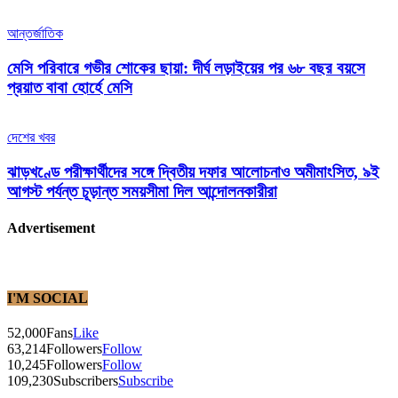
আন্তর্জাতিক
মেসি পরিবারে গভীর শোকের ছায়া: দীর্ঘ লড়াইয়ের পর ৬৮ বছর বয়সে
প্রয়াত বাবা হোর্হে মেসি
দেশের খবর
ঝাড়খণ্ডে পরীক্ষার্থীদের সঙ্গে দ্বিতীয় দফার আলোচনাও অমীমাংসিত, ৯ই
আগস্ট পর্যন্ত চূড়ান্ত সময়সীমা দিল আন্দোলনকারীরা
Advertisement
I'M SOCIAL
52,000
Fans
Like
63,214
Followers
Follow
10,245
Followers
Follow
109,230
Subscribers
Subscribe