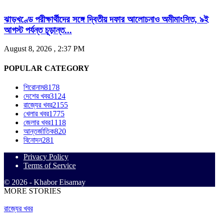
ঝাড়খণ্ডে পরীক্ষার্থীদের সঙ্গে দ্বিতীয় দফার আলোচনাও অমীমাংসিত, ৯ই
আগস্ট পর্যন্ত চূড়ান্ত...
August 8, 2026 , 2:37 PM
POPULAR CATEGORY
শিরোনাম
8178
দেশের খবর
3124
রাজ্যের খবর
2155
খেলার খবর
1775
জেলার খবর
1118
আন্তর্জাতিক
820
বিনোদন
281
Privacy Policy
Terms of Service
© 2026 - Khabor Eisamay
MORE STORIES
রাজ্যের খবর