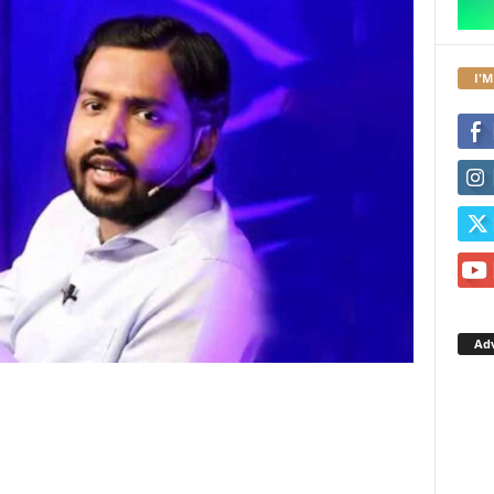
I'M
Ad