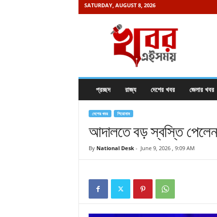
SATURDAY, AUGUST 8, 2026
K
h
a
b
o
r
e
প্রচ্ছদ
রাজ্য
দেশের খবর
জেলার খবর
i
s
a
দেশের খবর
শিরোনাম
m
আদালতে বড় স্বস্তি পেলেন 
a
y
By
National Desk
-
June 9, 2026 , 9:09 AM
.
c
o
m