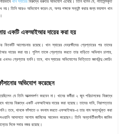
নীয়ভাবে
খান স্যারের
বিরুদ্ধে গুরুতর অভিযোগ এনেছে। তিনি বলেন যে, লাইসেন্সকৃত
পরাধ নয়। তিনি আরও অভিযোগ করেন যে, অপর পক্ষকে সন্তুষ্ট করার জন্য ফয়সাল খান
ল।
ঘটনায় একটি এফআইআর দায়ের করা হয়
তের বিতর্কটি আলোচনায় রয়েছে। খান স্যারের দেহরক্ষীদের গ্রেপ্তারের পর তাদের
ইআর দায়ের করা হয়। পুলিশ তাকে গ্রেপ্তার করতে তার বাড়িতে অভিযান চালায়,
যার এখনও গ্রেপ্তার হননি। তবে, খান স্যারের অভিযোগের ভিত্তিতে জ্ঞানবিন্দু কোচিং
 ফাঁসানোর অভিযোগ করেছেন
়েছিলেন যে তিনি আত্মসমর্পণ করবেন না। খানের কর্মীরা ২ জুন পরিচালকের বিরুদ্ধে
বে খানের বিরুদ্ধে একটি এফআইআর দায়ের করা হয়েছে। তাদের দাবি, নিরাপত্তার
হত হননি। তবে, খানকে ফাঁসাতে ও বদনাম করতে এফআইআর-এ তার নাম অন্তর্ভুক্ত করা
দেওয়ানি আদালতে আগাম জামিনের আবেদন করেছেন। তিনি অন্তর্বর্তীকালীন জামিন
্ধান্তের দিকে সবার নজর রয়েছে।