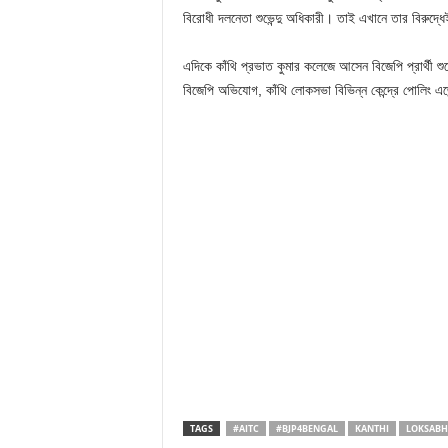
বিরোধী দলনেতা শুভেন্দু অধিকারী। তাই এখানে তার বিরুদ্ধ
এদিকে কাঁথি প্রভাত কুমার কলেজে আসেন বিজেপি প্রার্থী শুভ
বিজেপি অভিযোগ, কাঁথি লোকসভা বিভিন্ন কেন্দ্রে পোলিং এজেন
TAGS
#AITC
#BJP4BENGAL
KANTHI
LOKSABH