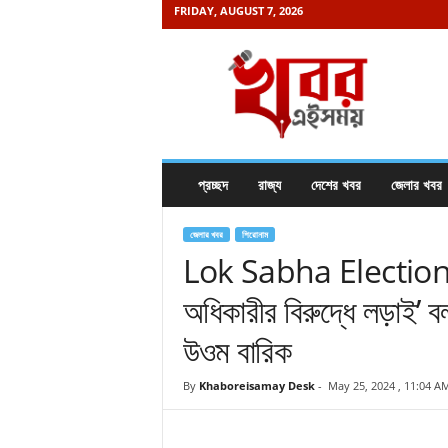
FRIDAY, AUGUST 7, 2026
K
h
a
b
o
r
e
প্রচ্ছদ
রাজ্য
দেশের খবর
জেলার খবর
i
s
a
জেলার খবর
শিরোনাম
m
Lok Sabha Election 20
a
অধিকারীর বিরুদ্ধে লড়াই’ বল
y
.
উওম বারিক
c
o
m
By
Khaboreisamay Desk
-
May 25, 2024 , 11:04 A