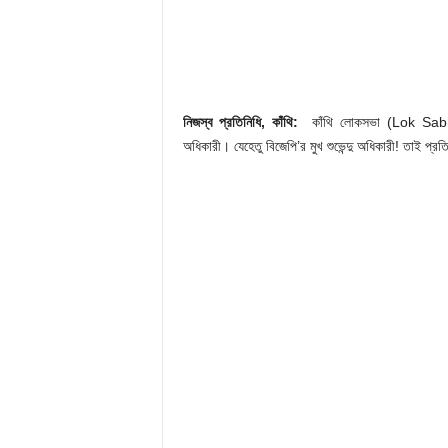
নিজস্ব প্রতিনিধি, কাঁথি:
কাঁথি লোকসভা (Lok Sabha Ele
অধিকারী। যেহেতু বিজেপি’র মুখ শুভেন্দু অধিকারী! তাই প্রতিপ