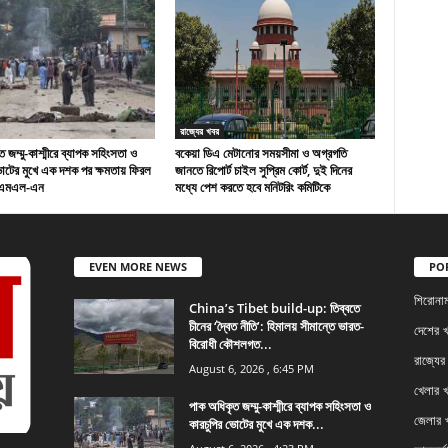
রাজ্যের খবর
 জম্মু-কাশ্মীরে ব্যাপক সহিংসতা ও
বকেয়া ডিএ মেটানোর সময়সীমা ও অগ্রগতি
ভোটের মুখে এক দশক পর ক্ষমতায় ফিরল
জানতে রিপোর্ট চাইল সুপ্রিম কোর্ট, দুই দিনের
িএমএল-এন
মধ্যে পেশ করতে হবে মনিটরিং কমিটিকে
EVEN MORE NEWS
PO
শিরোনা
China’s Tibet build-up: তিব্বতে
চীনের ‘দ্বৈত নীতি’: হিমালয় সীমান্তে ভারত-
দেশের 
বিরোধী কৌশলগত...
রাজ্যের
August 6, 2026 , 6:45 PM
খেলার 
পাক অধিকৃত জম্মু-কাশ্মীরে ব্যাপক সহিংসতা ও
জেলার 
কারচুপির ভোটের মুখে এক দশক...