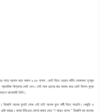
 মা- এর পায়ে প্রনাম করে সকাল ৯.৪৫ নাগাদ ভোট দিতে বেরোন কাঁথি লোকসভা তৃণমূল
 প্রাথমিক বিদ্যালয় ভোট দেন। সেই সঙ্গে ছেলের জয় কামনা করে ভোট দিলেন বৃদ্ধা
০ শতাংশ আশাবাদী তিনি।
্ছে। বিজেপি অনেক বুথেই লোক নেই তাই অনেক বুথে কর্মী দিতে পারেনি। খেজুরি ও
র চেষ্টা করছে। মানুষ ইভিএমে যোগ্য জবাব দেবে “! আরও বলেন ” বিজেপি মুখ বাংলার