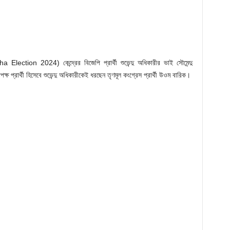
ction 2024) কেন্দ্রের বিজেপি প্রার্থী শুভেন্দু অধিকারীর ভাই সৌমেন্দু
ক্ষ প্রার্থী হিসেবে শুভেন্দু অধিকারীকেই ধরছেন তৃণমূল কংগ্রেস প্রার্থী উওম বারিক।