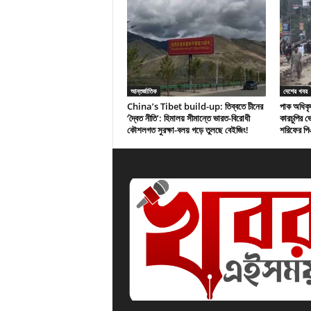
আন্তর্জাতিক
দেশের খবর
China’s Tibet build-up: তিব্বতে চীনের
পাক অধিকৃত
‘দ্বৈত নীতি’: হিমালয় সীমান্তে ভারত-বিরোধী
কারচুপির 
কৌশলগত সুরক্ষা-বলয় গড়ে তুলছে বেইজিং!
শরিফের প