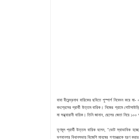
বাবা বীরেন্দ্রনাথ বারিকের ছবিতে পুস্পার্গ নিবেদন করে
কংগ্রেসের প্রার্থী উত্তম বারিক। নিজের গ্রামে গোটসাউড়ি
মা সন্ধ্যারানী বারিক। তিনি জানান, ছেলের জেতা নিয়ে ১০
তৃণমূল প্রার্থী উত্তম বারিক বলেন, “ভোট স্বাভাবিক হচ
ভগবানপুর বিধানসভায় বিজেপি মানুষের গণতন্ত্রকে হরণ করা