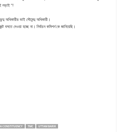
েই লড়াই “!
েন্দু অধিকারীর ভাই সৌমেন্দু অধিকারী।
্ট বসতে দেওয়া হচ্ছে না। নির্বাচন কমিশন’কে জানিয়েছি।
A CONSTITUENCY
TMC
UTTAM BARIK