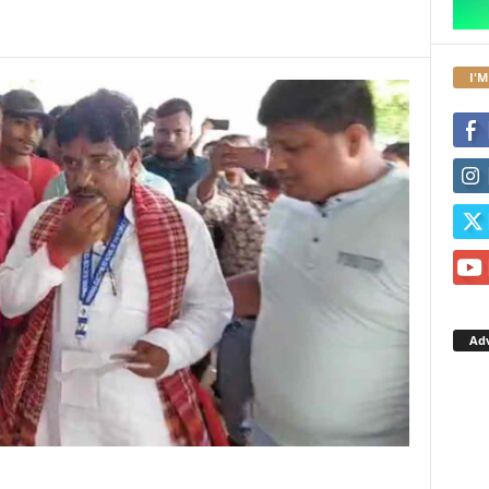
I'M
Ad