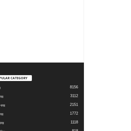
PULAR CATEGORY
8156
ম
3112
খবর
2151
 খবর
1772
খবর
1118
খবর
818