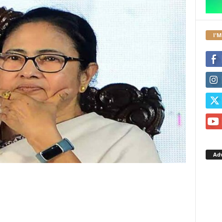
I'M
Ad