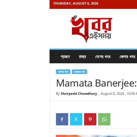
THURSDAY, AUGUST 6, 2026
K
h
a
b
o
r
e
প্রচ্ছদ
রাজ্য
দেশের খবর
জেলার খবর
i
s
a
জেলার খবর
রাজ্যের খবর
m
Mamata Banerjee:রাজ্য
a
y
By
Shreyashi Chowdhury
-
August 8, 2024 , 10:00
.
c
o
m