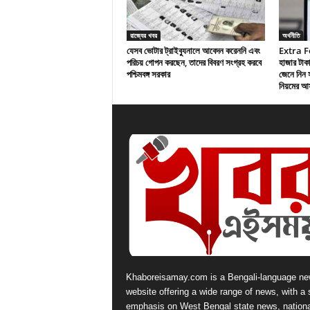
রাজ্যের খবর
অর্থনীতি
যেসব ভোটার ট্রাইব্যুনালে আবেদন করেননি এবং
Extra F
পরিচয় গোপন করছেন, তাদের বিবরণ সংগ্রহ করবে
হাজার টাক
পশ্চিমবঙ্গ সরকার
জেনে নিন স
নিয়মের আ
Khaboreisamay.com is a Bengali-language n
website offering a wide range of news, with a 
emphasis on West Bengal state news, nationa