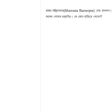
রাজ্য মন্ত্রিসভায়(Mamata Banerjee) ফের রদবদল। দায়িত্
মহম্মদ গোলাম রব্বানির। কে কোন দায়িত্ব পেলেন?