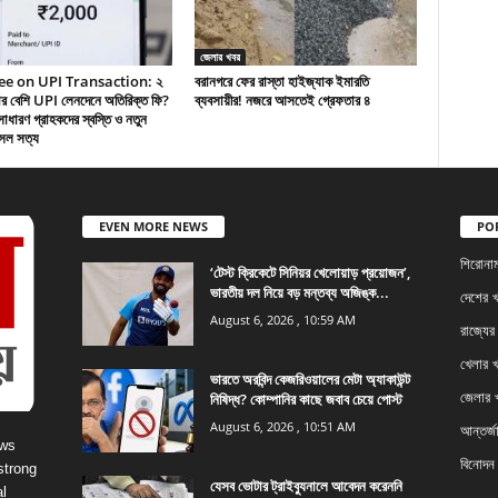
জেলার খবর
ee on UPI Transaction: ২
বরানগরে ফের রাস্তা হাইজ্যাক ইমারতি
ার বেশি UPI লেনদেনে অতিরিক্ত ফি?
ব্যবসায়ীর! নজরে আসতেই গ্রেফতার ৪
াধারণ গ্রাহকদের স্বস্তি ও নতুন
সল সত্য
EVEN MORE NEWS
PO
শিরোনা
‘টেস্ট ক্রিকেটে সিনিয়র খেলোয়াড় প্রয়োজন’,
ভারতীয় দল নিয়ে বড় মন্তব্য অজিঙ্ক...
দেশের 
August 6, 2026 , 10:59 AM
রাজ্যের
খেলার 
ভারতে অরবিন্দ কেজরিওয়ালের মেটা অ্যাকাউন্ট
নিষিদ্ধ? কোম্পানির কাছে জবাব চেয়ে পোস্ট
জেলার 
August 6, 2026 , 10:51 AM
আন্তর্জ
ews
বিনোদন
strong
যেসব ভোটার ট্রাইব্যুনালে আবেদন করেননি
l