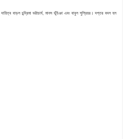
ব বাড়ল চন্দ্রিমা ভট্টাচার্য, মানস ভুঁইঞা এবং বাবুল সুপ্রিয়র। দপ্তর বদল হল