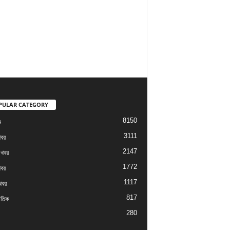
PULAR CATEGORY
8150
ম
3111
খবর
2147
 খবর
1772
খবর
1117
খবর
817
াতিক
280