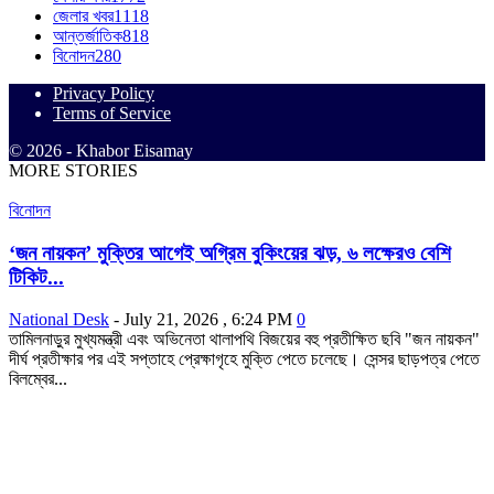
জেলার খবর
1118
আন্তর্জাতিক
818
বিনোদন
280
Privacy Policy
Terms of Service
© 2026 - Khabor Eisamay
MORE STORIES
বিনোদন
‘জন নায়কন’ মুক্তির আগেই অগ্রিম বুকিংয়ের ঝড়, ৬ লক্ষেরও বেশি
টিকিট...
National Desk
-
July 21, 2026 , 6:24 PM
0
তামিলনাড়ুর মুখ্যমন্ত্রী এবং অভিনেতা থালাপথি বিজয়ের বহু প্রতীক্ষিত ছবি "জন নায়কন"
দীর্ঘ প্রতীক্ষার পর এই সপ্তাহে প্রেক্ষাগৃহে মুক্তি পেতে চলেছে। সেন্সর ছাড়পত্র পেতে
বিলম্বের...