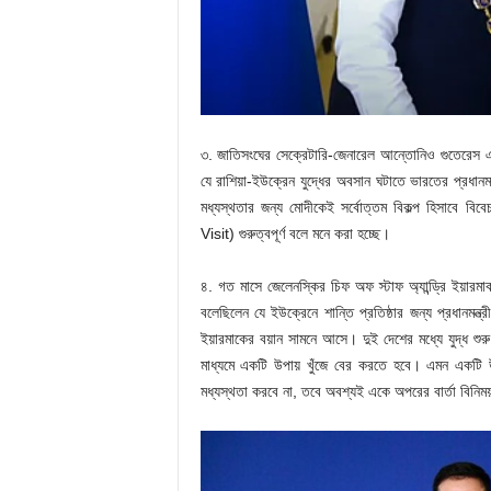
৩. জাতিসংঘের সেক্রেটারি-জেনারেল আন্তোনিও গুতেরেস এবং মা
যে রাশিয়া-ইউক্রেন যুদ্ধের অবসান ঘটাতে ভারতের প্রধানমন
মধ্যস্থতার জন্য মোদীকেই সর্বোত্তম বিকল্প হিসাবে 
Visit) গুরুত্বপূর্ণ বলে মনে করা হচ্ছে।
৪. গত মাসে জেলেনস্কির চিফ অফ স্টাফ অ্যান্ড্রি ইয়ার
বলেছিলেন যে ইউক্রেনে শান্তি প্রতিষ্ঠার জন্য প্রধানমন্ত
ইয়ারমাকের বয়ান সামনে আসে। দুই দেশের মধ্যে যুদ্ধ শ
মাধ্যমে একটি উপায় খুঁজে বের করতে হবে। এমন একটি 
মধ্যস্থতা করবে না, তবে অবশ্যই একে অপরের বার্তা বিনি