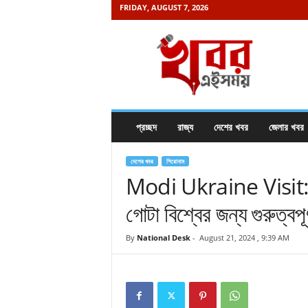
FRIDAY, AUGUST 7, 2026
K
h
a
b
o
r
e
প্রচ্ছদ
রাজ্য
দেশের খবর
জেলার খবর
i
s
a
দেশের খবর
শিরোনাম
m
Modi Ukraine Visit: কে
a
গোটা বিশ্বের জন্য গুরুত্বপূ
y
.
c
By
National Desk
-
August 21, 2024 , 9:39 AM
o
m