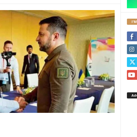
I'M
Ad