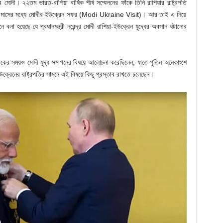
র মোদী। ২২তম ভারত-রাশিয়া বার্ষিক শীর্ষ সম্মেলনের ফাঁকে তিনি রাশিয়ার রাষ্ট্রপতি
র দেড় মাসের মধ্যে মোদীর ইউক্রেন সফর (Modi Ukraine Visit)। আর তাই এ নিয়ে
 বলা হয়েছে যে প্রধানমন্ত্রী নরেন্দ্র মোদী রাশিয়া-ইউক্রেন যুদ্ধের অবসান ঘটানোর
বৈঠকের সময়ও মোদী যুদ্ধ সমাপনের বিষয়ে আলোচনা করেছিলেন, যাতে পুতিন অনেকাংশে
ক্রেনের রাষ্ট্রপতির সামনে এই বিষয়ে কিছু প্রস্তাব রাখতে চলেছেন।