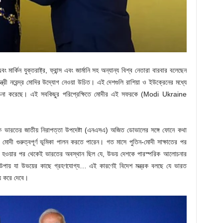
র্কিন যুক্তরাষ্ট্র, ফ্রান্স এবং জার্মানি সহ অন্যান্য বিশ্ব নেতারা বারবার বলেছেন
্ত্রী নরেন্দ্র মোদির উদ্যোগ নেওয়া উচিত। এই দেশগুলি রাশিয়া ও ইউক্রেনের মধ্যে
বিবেচনা করেছে। এই সবকিছুর পরিপ্রেক্ষিতে মোদীর এই সফরকে (Modi Ukraine
মাক ভারতের জাতীয় নিরাপত্তা উপদেষ্টা (এনএসএ) অজিত ডোভালের সঙ্গে ফোনে কথা
্রী মোদী গুরুত্বপূর্ণ ভূমিকা পালন করতে পারেন। গত মাসে পুতিন-মোদী সাক্ষাতের পর
ুরু হওয়ার পর থেকেই ভারতের অবস্থান ছিল যে, উভয় দেশকে পারস্পরিক আলোচনার
উপায় যা উভয়ের কাছে গ্রহণযোগ্য… এই কারণেই বিদেশ মন্ত্রক বলছে যে ভারত
ময় করে দেবে।