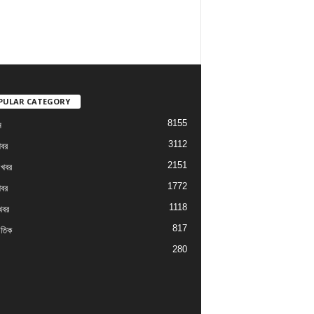
PULAR CATEGORY
8155
ম
3112
খবর
2151
 খবর
1772
খবর
1118
খবর
817
াতিক
280