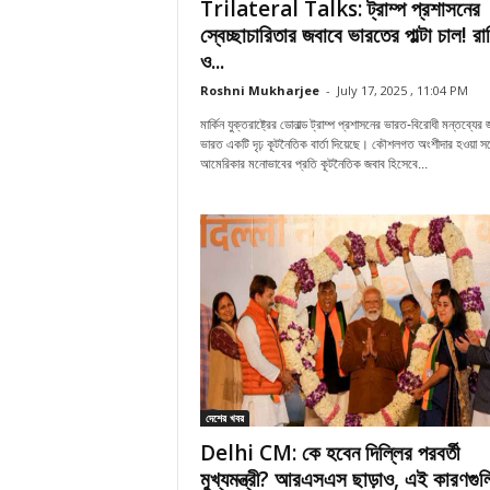
Trilateral Talks: ট্রাম্প প্রশাসনের
স্বেচ্ছাচারিতার জবাবে ভারতের পাল্টা চাল! রাশ
ও...
Roshni Mukharjee
-
July 17, 2025 , 11:04 PM
মার্কিন যুক্তরাষ্ট্রের ডোনাল্ড ট্রাম্প প্রশাসনের ভারত-বিরোধী মন্তব্যের 
ভারত একটি দৃঢ় কূটনৈতিক বার্তা দিয়েছে। কৌশলগত অংশীদার হওয়া সত্
আমেরিকার মনোভাবের প্রতি কূটনৈতিক জবাব হিসেবে...
দেশের খবর
Delhi CM: কে হবেন দিল্লির পরবর্তী
মুখ্যমন্ত্রী? আরএসএস ছাড়াও, এই কারণগুলি