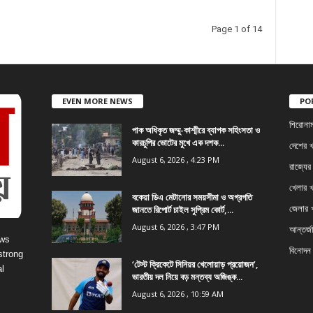
Page 1 of 14
EVEN MORE NEWS
PO
শিরোনা
পাক অধিকৃত জম্মু-কাশ্মীরে ব্যাপক সহিংসতা ও
কারচুপির ভোটের মুখে এক দশক...
দেশের 
August 6, 2026 , 4:23 PM
রাজ্যের
খেলার 
বকেয়া ডিএ মেটানোর সময়সীমা ও অগ্রগতি
জানতে রিপোর্ট চাইল সুপ্রিম কোর্ট,...
জেলার 
August 6, 2026 , 3:47 PM
আন্তর্জ
ews
বিনোদন
strong
‘টেস্ট ক্রিকেটে সিনিয়র খেলোয়াড় প্রয়োজন’,
l
ভারতীয় দল নিয়ে বড় মন্তব্য অজিঙ্ক...
August 6, 2026 , 10:59 AM