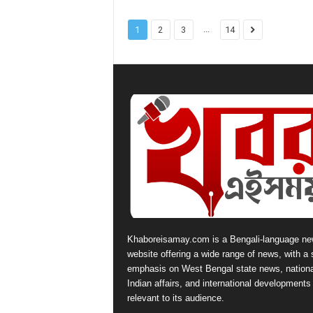
...
1
2
3
14
Khaboreisamay.com is a Bengali-language n
website offering a wide range of news, with a 
emphasis on West Bengal state news, nationa
Indian affairs, and international developments
relevant to its audience.