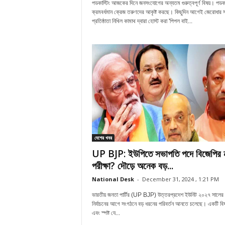
পডকাস্টিং আজকের দিনে জনসংযোগের অন্যতম গুরুত্বপূর্ণ বিষয়। পডকাস
ক্রমবর্ধমান ক্রেজ তরুণদের আকৃষ্ট করছে। কিছুদিন আগেই জেরোধার 
প্রতিষ্ঠাতা নিখিল কামাথ দ্বারা হোস্ট করা 'পিপল বাই...
দেশের খবর
UP BJP: ইউপিতে সভাপতি পদে বিজেপির ন
পরীক্ষা? দৌড়ে অনেক বড়...
National Desk
-
December 31, 2024 , 1:21 PM
ভারতীয় জনতা পার্টির (UP BJP) উত্তরপ্রদেশ ইউনিট ২০২৭ সালের 
নির্বাচনের আগে সংগঠনে বড় ধরনের পরিবর্তন আনতে চলেছে। একটি বিষয়
এবং স্পষ্ট যে...