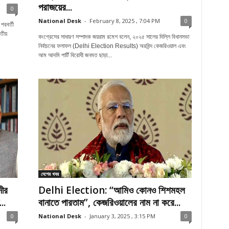
পরাজয়ের...
0
National Desk
-
February 8, 2025 , 7:04 PM
0
পরবর্তী
তীয়
কংগ্রেসের সাধারণ সম্পাদক জয়রাম রমেশ বলেন, ২০২৫ সালের দিল্লি বিধানসভা
নির্বাচনের ফলাফল (Delhi Election Results) অরবিন্দ কেজরিওয়াল এবং
আম আদমি পার্টি বিরোধী জনমত ছাড়া...
দেশের খবর
দীর
Delhi Election: “আমিও কোনও শিশমহল
..
বানাতে পারতাম”, কেজরিওয়ালের নাম না করে...
0
National Desk
-
January 3, 2025 , 3:15 PM
0