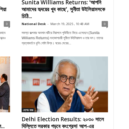
Sunita Williams Returns: ‘আপনি
িয়া
আমাদের হৃদয়ের খুব কাছে’, সুনীতা উইলিয়ামসকে
চিঠি...
0
National Desk
-
March 19, 2025 , 10:48 AM
0
জবাবে
সমস্ত জল্পনার অবসান ঘটিয়ে নিরাপদে পৃথিবীতে ফিরে এসেছেন (Sunita
ত্বেও
Williams Returns) মহাকাশচারী সুনীতা উইলিয়ামস ও তার দল। তাদের
প্রত্যাবর্তনে খুশি গোটা বিশ্ব। ঘরের মেয়ের...
দেশের খবর
Delhi Election Results: ২০৩০ সালে
...
দিল্লিতে সরকার গড়বে কংগ্রেস! আপ-এর