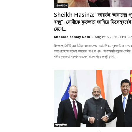
আন্তর্জাতিক
Sheikh Hasina: “ভারতই আমাদের প্
বন্ধু”: মোদীকে কৃতজ্ঞতা জানিয়ে ডিসেম্বরেই
দেশে...
Khaboreisamay Desk
-
August 5, 2026 , 11:41 A
বিশেষ প্রতিনিধি,নয়া দিল্লি: বাংলাদেশের রাজনৈতিক প্রেক্ষাপট ও সম্পর্ক
টানাপোড়েনের মাঝেই ভারতের প্রশংসা এবং প্রধানমন্ত্রী নরেন্দ্র মোদীর 
গভীর কৃতজ্ঞতা প্রকাশ করলেন সাবেক প্রধানমন্ত্রী শেখ...
আন্তর্জাতিক