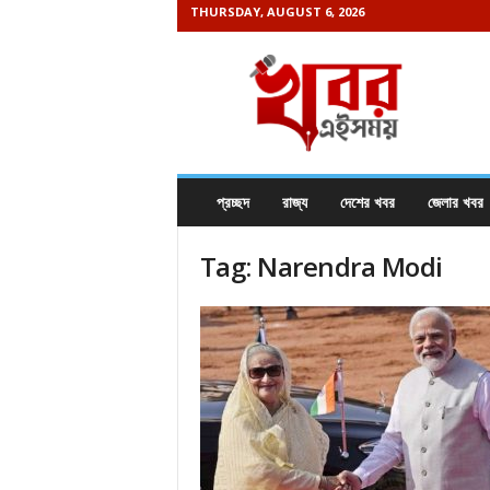
THURSDAY, AUGUST 6, 2026
K
h
a
b
o
r
e
প্রচ্ছদ
রাজ্য
দেশের খবর
জেলার খবর
i
s
Tag: Narendra Modi
a
m
a
y
.
c
o
m