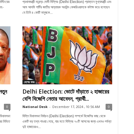
্টিংয়ের
প্রধানমন্ত্রী নরেন্দ্র মোদী দিল্লির (Delhi Election) প্রাক্তন মুখ্যমন্ত্রী এবং
সহ-
আম আদমি পার্টির জাতীয় আহ্বায়ক অরবিন্দ কেজরিওয়ালকে কটাক্ষ করে বলেছেন
যে তিনি ৪ কোটি মানুষকে...
দেশের খবর
তুন
Delhi Election: ভোটে দাঁড়াতে ২ হাজারের
বেশি বিজেপি নেতার আবেদন, প্রার্থী...
0
National Desk
-
December 17, 2024 , 10:56 AM
0
বিধানসভা
দিল্লি বিধানসভা নির্বাচন (Delhi Election) সম্পর্কে বিজেপির কাছ থেকে
 নিশ্চিত
একটি বড় তথ্য পাওয়া গেছে, যার মতে দিল্লির ৭০টি আসনের জন্য এখনও পর্যন্ত
দুই হাজারেরও...