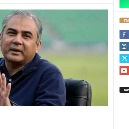
I'M
Ad