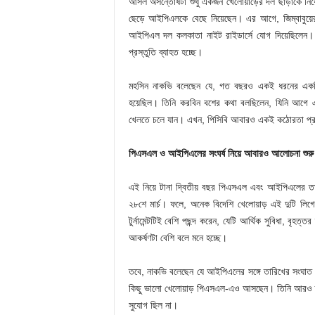
আসল অসন্তোষটা শুধু একজন খেলোয়াড়ের দল ছাড়াকে নিয়ে
ছেড়ে আইপিএলকে বেছে নিয়েছেন। এর আগে, জিম্বাবুয়ের 
আইপিএল দল কলকাতা নাইট রাইডার্সে যোগ দিয়েছিলেন।
প্রস্তুতি ব্যাহত হচ্ছে।
মহসিন নাকভি বলেছেন যে, গত বছরও একই ধরনের একটি
হয়েছিল। তিনি করবিন বশের কথা বলছিলেন, যিনি আগে একটি
খেলতে চলে যান। এখন, পিসিবি আবারও একই কঠোরতা প্রয়
পিএসএল ও আইপিএলের সংঘর্ষ নিয়ে আবারও আলোচনা শুরু
এই নিয়ে টানা দ্বিতীয় বছর পিএসএল এবং আইপিএলের তা
২৮শে মার্চ। ফলে, অনেক বিদেশি খেলোয়াড় এই দুটি লিগের
টুর্নামেন্টটিই বেশি পছন্দ করেন, যেটি আর্থিক সুবিধা, বৃহ
আকর্ষণটা বেশি বলে মনে হচ্ছে।
তবে, নাকভি বলেছেন যে আইপিএলের সঙ্গে তারিখের সংঘাত তা
কিছু ভালো খেলোয়াড় পিএসএল-এও আসছেন। তিনি আরও স্
সুযোগ ছিল না।