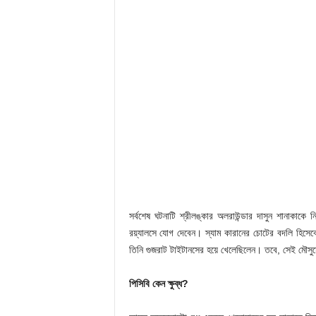
সর্বশেষ ঘটনাটি শ্রীলঙ্কার অলরাউন্ডার দাসুন শানাকাকে
রয়্যালসে যোগ দেবেন। স্যাম কারানের চোটের বদলি হি
তিনি গুজরাট টাইটানসের হয়ে খেলেছিলেন। তবে, সেই মৌসুম
পিসিবি কেন ক্ষুব্ধ?