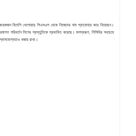
 কয়েকজন বিদেশি খেলোয়াড় পিএসএল থেকে নিজেদের নাম প্রত্যাহার করে নিয়েছেন।
রমাগত পরিবর্তন লিগের প্রস্তুতিকে প্রভাবিত করেছে। ফলস্বরূপ, পিসিবির সবচেয়ে
র বিশ্বাসযোগ্যতাও বজায় রাখা।