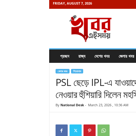
FRIDAY, AUGUST 7, 2026
K
h
a
b
o
r
e
প্রচ্ছদ
রাজ্য
দেশের খবর
জেলার খবর
i
s
a
খেলার খবর
শিরোনাম
m
PSL ছেড়ে IPL-এ যাওয়াদের
a
নেওয়ার হুঁশিয়ারি দিলেন মহ
y
.
c
By
National Desk
-
March 23, 2026 , 10:36 AM
o
m