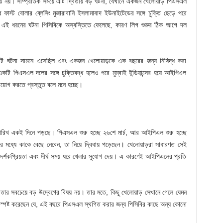
 নয়। সাম্প্রতিক সময়ে এটি দ্বিতীয় বড় ঘটনা, যেখানে একজন খেলোয়াড় পিএসএল
ফাস্ট বোলার ব্লেসিং মুজারাবানি ইসলামাবাদ ইউনাইটেডের সঙ্গে চুক্তি ছেড়ে পরে
 এই ধরনের ঘটনা পিসিবিকে অস্বস্তিতে ফেলেছে, কারণ লিগ শুরুর ঠিক আগে দল
 ঘটনা সামনে এসেছিল এবং একজন খেলোয়াড়কে এক বছরের জন্য নিষিদ্ধ করা
 পিএসএল দলের সঙ্গে চুক্তিবদ্ধ হলেও পরে মুম্বাই ইন্ডিয়ান্সের হয়ে আইপিএল
োগ করতে প্রস্তুত বলে মনে হচ্ছে।
রিখ একই দিনে পড়ছে। পিএসএল শুরু হচ্ছে ২৬শে মার্চ, আর আইপিএল শুরু হচ্ছে
 মধ্যে কাকে বেছে নেবেন, তা নিয়ে দ্বিধায় পড়েছেন। খেলোয়াড়রা সাধারণত সেই
ত্তর দর্শকপ্রিয়তা এবং দীর্ঘ সময় ধরে খেলার সুযোগ দেয়। এ কারণেই আইপিএলের প্রতি
র সবচেয়ে বড় উদ্বেগের বিষয় নয়। তার মতে, কিছু খেলোয়াড় সেখানে গেলে যেমন
পষ্ট করেছেন যে, এই বছরে পিএসএল স্থগিত করার জন্য পিসিবির কাছে অন্য কোনো