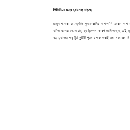
পিসিবি-র জন্য চ্যালেঞ্জ বাড়ছে
দাসুন শানাকা ও ব্লেসিং মুজারাবানির পাশাপাশি আরও বেশ
যদিও অনেক খেলোয়াড় ব্যক্তিগত কারণ দেখিয়েছেন, এই ক্
বড় চ্যালেঞ্জ শুধু টুর্নামেন্টটি পুনরায় শুরু করাই নয়, বরং এ