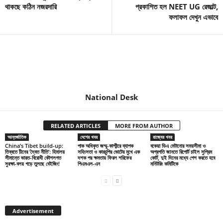
থাকছে কঠিন নজরদারি
প্রকাশিত হল NEET UG রেজাল্ট,
ফলাফল দেখুন এভাবে
National Desk
RELATED ARTICLES
MORE FROM AUTHOR
আন্তর্জাতিক
দেশের খবর
রাজ্যের খবর
China’s Tibet build-up:
পাক অধিকৃত জম্মু-কাশ্মীরে ব্যাপক
বকেয়া ডিএ মেটানোর সময়সীমা ও
তিব্বতে চীনের ‘দ্বৈত নীতি’: হিমালয়
সহিংসতা ও কারচুপির ভোটের মুখে এক
অগ্রগতি জানতে রিপোর্ট চাইল সুপ্রিম
সীমান্তে ভারত-বিরোধী কৌশলগত
দশক পর ক্ষমতায় ফিরল শরিফের
কোর্ট, দুই দিনের মধ্যে পেশ করতে হবে
সুরক্ষা-বলয় গড়ে তুলছে বেইজিং!
পিএমএল-এন
মনিটরিং কমিটিকে
Advertisement