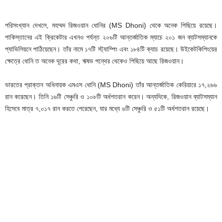
পরিসংখ্যান দেখলে, মহম্মদ রিজওয়ান ধোনির (MS Dhoni) থেকে অনেক পিছিয়ে রয়েছে।
পাকিস্তানের এই ক্রিকেটার এখনও পর্যন্ত ২০৬টি আন্তর্জাতিক ম্যাচে ২০১ জন ব্যাটসম্যানকে
প্যাভিলিয়নে পাঠিয়েছেন। তাঁর নামে ১৭টি স্ট্যাম্পিং এবং ১৮৪টি ক্যাচ রয়েছে। উইকেটকিপিংয়ের
ক্ষেত্রে ধোনি ত অনেক দূরের কথা, ঋষভ পন্থের থেকেও পিছিয়ে আছে রিজওয়ান।
ভারতের প্রাক্তন অধিনায়ক এমএস ধোনি (MS Dhoni) তাঁর আন্তর্জাতিক কেরিয়ারে ১৭,২৬৬
রান করেছেন। তিনি ১৬টি সেঞ্চুরি ও ১০৮টি অর্ধশতরান করেন। অন্যদিকে, রিজওয়ান ব্যাটসম্যান
হিসেবে মাত্র ৭,০১৭ রান করতে পেরেছেন, যার মধ্যে ৬টি সেঞ্চুরি ও ৫১টি অর্ধশতরান রয়েছে।