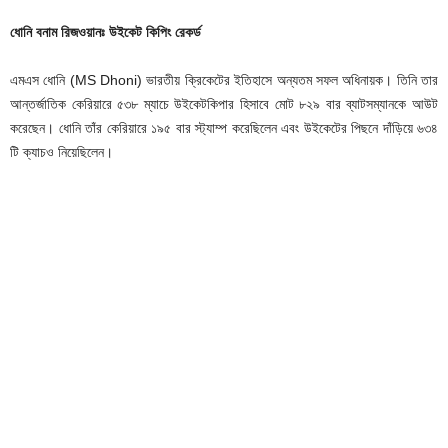
ধোনি বনাম রিজওয়ানঃ উইকেট কিপিং রেকর্ড
এমএস ধোনি (MS Dhoni) ভারতীয় ক্রিকেটের ইতিহাসে অন্যতম সফল অধিনায়ক। তিনি তার
আন্তর্জাতিক কেরিয়ারে ৫৩৮ ম্যাচে উইকেটকিপার হিসাবে মোট ৮২৯ বার ব্যাটসম্যানকে আউট
করেছেন। ধোনি তাঁর কেরিয়ারে ১৯৫ বার স্ট্যাম্প করেছিলেন এবং উইকেটের পিছনে দাঁড়িয়ে ৬৩৪
টি ক্যাচও নিয়েছিলেন।