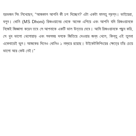
হরভজন সিং লিখেছেন, “আজকাল আপনি কী ঢপ দিচ্ছেন? এটা একটা ফালতু প্রশ্ন। ভাইয়েরা,
বলুন। ধোনি (MS Dhoni) রিজওয়ানের থেকে অনেক এগিয়ে এবং আপনি যদি রিজওয়ানকে
নিজেই জিজ্ঞাসা করেন তবে সে আপনাকে একটি ভাল উত্তর দেবে। আমি রিজওয়ানকে পছন্দ করি,
সে খুব ভালো খেলোয়াড় এবং সবসময় দলকে জিতিয়ে দেওয়ার জন্য খেলে, কিন্তু এই তুলনা
একেবারেই ভুল। আজকের দিনেও ধোনিও ১ নম্বরে রয়েছে। উইকেটকিপিংয়ের ক্ষেত্রে তাঁর চেয়ে
ভালো আর কেউ নেই।”