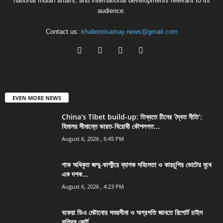
national Indian affairs, and international developments relevant to its
audience.
Contact us:
khaboreisamay.news@gmail.com
EVEN MORE NEWS
China’s Tibet build-up: তিব্বতে চীনের ‘দ্বৈত নীতি’:
হিমালয় সীমান্তে ভারত-বিরোধী কৌশলগত...
August 6, 2026 , 6:45 PM
পাক অধিকৃত জম্মু-কাশ্মীরে ব্যাপক সহিংসতা ও কারচুপির ভোটের মুখে
এক দশক...
August 6, 2026 , 4:23 PM
বকেয়া ডিএ মেটানোর সময়সীমা ও অগ্রগতি জানতে রিপোর্ট চাইল
সুপ্রিম কোর্ট,...