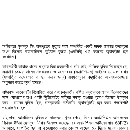
অভিনেতা সুশান্ত সিং রাজপুতের মৃত্যুর সঙ্গে সম্পর্কিত একটি মাদক মামলার তদন্তের
অংশ হিসেবে নারকোটিকস কন্ট্রোল ব্যুরো (এনসিবি) ওই দুজনের অ্যাকাউন্ট জব্দ
করেছিল।
আইনজীবী আয়াজ খানের মাধ্যমে রিয়া চক্রবর্তী ও তাঁর ভাই শৌভিক যুক্তি দিয়েছেন যে,
এনসিবি ১৯৮৫ সালের মাদকদ্রব্য ও মনোদ্রব্য (এনডিপিএস) আইনের ৬৮এফ ধারার
(সম্পত্তি বাজেয়াপ্ত বা জব্দ করার জন্য) বাধ্যতামূলক পদ্ধতিগত আবশ্যকতাগুলো
অনুসরণ করতে ব্যর্থ হয়েছে।
রাষ্ট্রপক্ষ আবেদনটির বিরোধিতা করে এবং চক্রবর্তীর কথিত বক্তব্যকে মাদক বিক্রেতাদের
সঙ্গে যোগাযোগ রাখা একটি সিন্ডিকেটের সক্রিয় সদস্য হওয়ার প্রমাণ হিসেবে উল্লেখ
করে। তাদের যুক্তি ছিল, তদন্তকারী কর্মকর্তার অ্যাকাউন্টটি জব্দ করার পদক্ষেপটি
প্রয়োজনীয় ছিল।
যাইহোক, আসামিদের যুক্তিতে সারবত্তা খুঁজে পেয়ে, বিশেষ এনডিপিএস আদালতের
বিচারক ইউসি দেশমুখ শনিবার উল্লেখ করেছেন যে এনডিপিএস আইনের ধারা 68F(2)
অনুসারে, সম্পত্তি জব্দ বা বাজেয়াপ্ত করার কোনও আদেশ ৩০ দিনের মধ্যে একজন