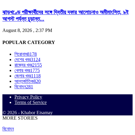
ঝাড়খণ্ডে পরীক্ষার্থীদের সঙ্গে দ্বিতীয় দফার আলোচনাও অমীমাংসিত, ৯ই
আগস্ট পর্যন্ত চূড়ান্ত...
August 8, 2026 , 2:37 PM
POPULAR CATEGORY
শিরোনাম
8178
দেশের খবর
3124
রাজ্যের খবর
2155
খেলার খবর
1775
জেলার খবর
1118
আন্তর্জাতিক
820
বিনোদন
281
Privacy Policy
Terms of Service
© 2026 - Khabor Eisamay
MORE STORIES
বিনোদন