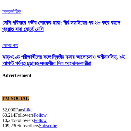
আন্তর্জাতিক
মেসি পরিবারে গভীর শোকের ছায়া: দীর্ঘ লড়াইয়ের পর ৬৮ বছর বয়সে
প্রয়াত বাবা হোর্হে মেসি
দেশের খবর
ঝাড়খণ্ডে পরীক্ষার্থীদের সঙ্গে দ্বিতীয় দফার আলোচনাও অমীমাংসিত, ৯ই
আগস্ট পর্যন্ত চূড়ান্ত সময়সীমা দিল আন্দোলনকারীরা
Advertisement
I'M SOCIAL
52,000
Fans
Like
63,214
Followers
Follow
10,245
Followers
Follow
109,230
Subscribers
Subscribe