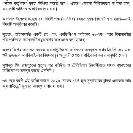
“সক্ষম কর্তৃপক্ষ” দ্বারা নিশ্চিত করতে হবে।
এইরূপ কোনো নিশ্চিতকরণ না করা হলে,
আদেশটি আইনত অকার্যকর হয়ে যায়।
আদালত উল্লেখ করেছে যে, বিবাদী পক্ষ (এনসিবি) বাধ্যতামূলক বিধানটি মানা হয়নি—এই
বিষয়টি অস্বীকার করেনি।
সুতরাং, হাইকোর্টের একটি রায় এবং এনডিপিএস আইনের ৬৮এফ ধারার বিধানাবলীর
পরিপ্রেক্ষিতে আবেদনটি মঞ্জুরযোগ্য বলে এতে বলা হয়েছে।
এরপর বিশেষ আদালত ব্যাংক অ্যাকাউন্টগুলো অবিলম্বে অবমুক্ত করার নির্দেশ দেয় এবং
ওই দুজনকে আরবিআই-এর নিয়মকানুন অনুযায়ী সেগুলো পরিচালনা করার অনুমতি দেয়।
সুশান্ত সিং রাজপুতের মৃত্যুর পর বলিউড ও টেলিভিশন ইন্ডাস্ট্রিতে মাদক ব্যবহারের
অভিযোগের তদন্ত করছে এনসিবি।
৩৪ বছর বয়সী এই অভিনেতাকে ২০২০ সালের ১৪ই জুন মুম্বাইয়ের বান্দ্রা এলাকায় তার
অ্যাপার্টমেন্টে ঝুলন্ত অবস্থায় পাওয়া যায়।