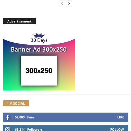
Advertisement
I'M SOCIAL
52,000
Fans
LIKE
63,214
Followers
FOLLOW