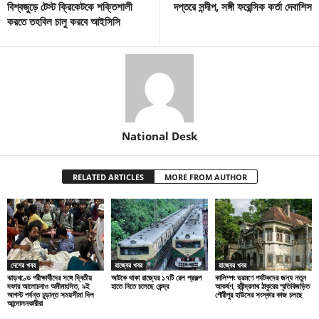
বিশ্বজুড়ে টেস্ট ক্রিকেটকে শক্তিশালী
দপ্তরে সন্দীপ, সঙ্গী ফরেন্সিক কর্তা দেবাশিস
করতে তহবিল চালু করবে আইসিসি
National Desk
RELATED ARTICLES
MORE FROM AUTHOR
দেশের খবর
রাজ্যের খবর
রাজ্যের খবর
ঝাড়খণ্ডে পরীক্ষার্থীদের সঙ্গে দ্বিতীয়
আটকে থাকা রাজ্যের ১৭টি রেল প্রকল্প
কালিম্পং ভ্রমণে পর্যটকদের জন্য নতুন
দফার আলোচনাও অমীমাংসিত, ৯ই
হাতে নিতে চলেছে কেন্দ্র
আকর্ষণ, রবীন্দ্রনাথ ঠাকুরের স্মৃতিবিজড়িত
আগস্ট পর্যন্ত চূড়ান্ত সময়সীমা দিল
গৌরীপুর হাউসের সংস্কার কাজ চলছে
আন্দোলনকারীরা