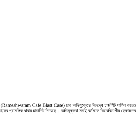
মলায় (Rameshwaram Cafe Blast Case) চার অভিযুক্তের বিরুদ্ধে চার্জশিট দাখিল ক
্রাসঙ্গিক ধারায় চার্জশিট দিয়েছে। অভিযুক্তরা সবাই বর্তমানে বিচারবিভাগীয় হেফাজত