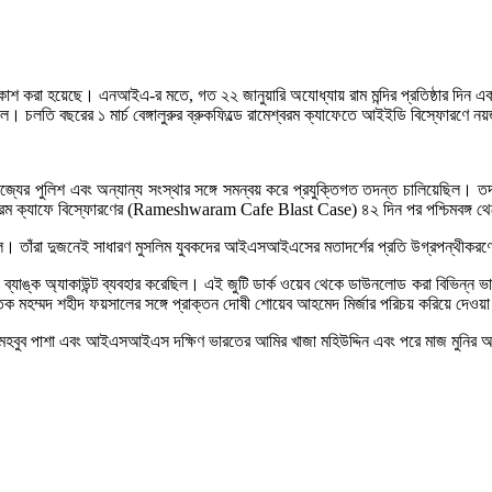
য়েছে। এনআইএ-র মতে, গত ২২ জানুয়ারি অযোধ্যায় রাম মন্দির প্রতিষ্ঠার দিন একটি বড়
ল। চলতি বছরের ১ মার্চ বেঙ্গালুরুর ব্রুকফিল্ডে রামেশ্বরম ক্যাফেতে আইইডি বিস্ফোরণে 
জ্যের পুলিশ এবং অন্যান্য সংস্থার সঙ্গে সমন্বয় করে প্রযুক্তিগত তদন্ত চালিয়েছিল।
শ্বরম ক্যাফে বিস্ফোরণের (Rameshwaram Cafe Blast Case) ৪২ দিন পর পশ্চিমবঙ্গ থ
্ত ছিল। তাঁরা দুজনেই সাধারণ মুসলিম যুবকদের আইএসআইএসের মতাদর্শের প্রতি উগ্রপন্থী
় ব্যাঙ্ক অ্যাকাউন্ট ব্যবহার করেছিল। এই জুটি ডার্ক ওয়েব থেকে ডাউনলোড করা বিভিন্ন
মহম্মদ শহীদ ফয়সালের সঙ্গে প্রাক্তন দোষী শোয়েব আহমেদ মির্জার পরিচয় করিয়ে দেওয়
হবুব পাশা এবং আইএসআইএস দক্ষিণ ভারতের আমির খাজা মহিউদ্দিন এবং পরে মাজ মুনির আহ