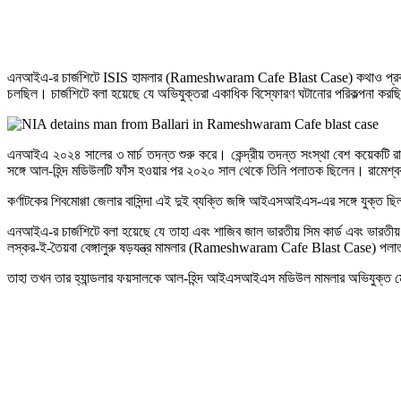
এনআইএ-র চার্জশিটে ISIS হামলার (Rameshwaram Cafe Blast Case) কথাও প্রকাশ করা হ
চলছিল। চার্জশিটে বলা হয়েছে যে অভিযুক্তরা একাধিক বিস্ফোরণ ঘটানোর পরিকল্পনা করছি
এনআইএ ২০২৪ সালের ৩ মার্চ তদন্ত শুরু করে। কেন্দ্রীয় তদন্ত সংস্থা বেশ কয়েকটি রা
সঙ্গে আল-হিন্দ মডিউলটি ফাঁস হওয়ার পর ২০২০ সাল থেকে তিনি পলাতক ছিলেন। রামে
কর্ণাটকের শিবমোগ্গা জেলার বাসিন্দা এই দুই ব্যক্তি জঙ্গি আইএসআইএস-এর সঙ্গে যুক
এনআইএ-র চার্জশিটে বলা হয়েছে যে তাহা এবং শাজিব জাল ভারতীয় সিম কার্ড এবং ভারতীয
লস্কর-ই-তৈয়বা বেঙ্গালুরু ষড়যন্ত্র মামলার (Rameshwaram Cafe Blast Case) পলাতক 
তাহা তখন তার হ্যান্ডলার ফয়সালকে আল-হিন্দ আইএসআইএস মডিউল মামলার অভিযুক্ত মে