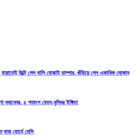
ারাতেই উল্টে গেল বালি বোঝাই ডাম্পার, গুঁড়িয়ে গেল একাধিক দোকান
ান্নের, ৫ শতাংশ বেতন-বৃদ্ধির ইঙ্গিত!
ত বাবা হোর্হে মেসি