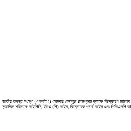
জাতীয় তদন্ত সংস্থা (এনআইএ) সোমবার বেঙ্গালুরু রামেশ্বরম ক্যাফে বিস্ফোরণ মা
মুজাম্মিল শরিফকে আইপিসি, ইউএ (পি) আইন, বিস্ফোরক পদার্থ আইন এবং পিডিএলপি আইনের প