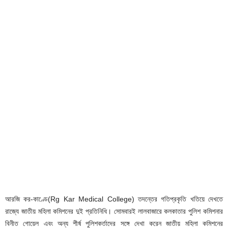
আরজি কর-কাণ্ডে(Rg Kar Medical College) তদন্তের গতিপ্রকৃতি খতিয়ে দেখতে
রাজ্যে জাতীয় মহিলা কমিশনের দুই প্রতিনিধি। সোমবারই লালবাজারে কলকাতার পুলিশ কমিশনার
বিনীত গোয়েল এবং অন্য শীর্ষ পুলিশকর্তাদের সঙ্গে দেখা করেন জাতীয় মহিলা কমিশনের