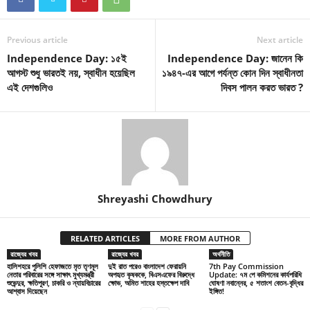
Previous article
Next article
Independence Day: ১৫ই
Independence Day: জানেন কি
আগস্ট শুধু ভারতই নয়, স্বাধীন হয়েছিল
১৯৪৭-এর আগে পর্যন্ত কোন দিন স্বাধীনতা
এই দেশগুলিও
দিবস পালন করত ভারত ?
Shreyashi Chowdhury
RELATED ARTICLES
MORE FROM AUTHOR
রাজ্যের খবর
রাজ্যের খবর
অর্থনীতি
হালিশহরে পুলিশি হেফাজতে মৃত তৃণমূল
দুই রাত পরেও বাংলাদেশ ফেরায়নি
7th Pay Commission
নেতার পরিবারের সঙ্গে সাক্ষাৎ মুখ্যমন্ত্রী
অপহৃত কৃষককে, বিএসএফের বিরুদ্ধে
Update: ৭ম পে কমিশনের কার্যপরিধি
শুভেন্দুর, ক্ষতিপূরণ, চাকরি ও ন্যায়বিচারের
ক্ষোভ, অমিত শাহের হস্তক্ষেপ দাবি
ঘোষণা নবান্নের, ৫ শতাংশ বেতন-বৃদ্ধির
আশ্বাস দিয়েছেন
ইঙ্গিত!