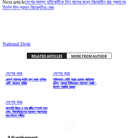
Next article
দেশের সমস্ত হাইকোর্টকে তিন মাসের মধ্যে বিচারাধীন রায় প্রদানের
নির্দেশ দিল প্রধান বিচারপতির বেঞ্চ
National Desk
RELATED ARTICLES
MORE FROM AUTHOR
দেশের খবর
দেশের খবর
বোফর্স মামলার শুনানি বন্ধ করল সুপ্রিম
পাকিস্তান-সৌদি আরব-তুরস্ক প্রতিরক্ষা
কোর্ট, আবেদন খারিজ
চুক্তি ‘আমরা নিবিড়ভাবে পর্যবেক্ষণ করছি’,
জানাল পররাষ্ট্র মন্ত্রক
দেশের খবর
থালাপথি বিজয় ও তার স্ত্রীর সম্পর্কে নতুন
মোড়, বিবাহবিচ্ছেদের আবেদন প্রত্যাহার
করে নিলেন সঙ্গীতা
Advertisement