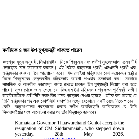
কর্নাটকে ৪ জন উপ-মুখ্যমন্ত্রী থাকতে পারেন
কংগ্রেস সূত্র অনুযায়ী, সিদ্দারামাইয়া, ডিকে শিবকুমার এবং রণদীপ সুরজেওয়ালা দলের শীর্ষ
নেতৃত্বের সঙ্গে আলোচনা করবেন। এই বৈঠকে রাজ্যসভা প্রার্থী, এমএলসি প্রার্থী এবং
মন্ত্রিসভার রদবদল নিয়ে আলোচনা হবে। সিদ্দারামাইয়া মন্ত্রিসভার বেশ কয়েকজন মন্ত্রীর
ডিকে শিবকুমারের নেতৃত্বাধীন মন্ত্রিসভায় জায়গা পাওয়ার সম্ভাবনা কম। সরকারে
সামাজিক ও আঞ্চলিক ভারসাম্য বজায় রাখতে চারজন উপ-মুখ্যমন্ত্রী নিয়োগ করা হতে
পারে। সূত্র থেকে জানা গেছে যে, সিদ্দারামাইয়া মন্ত্রিসভার প্রাক্তন পূর্তমন্ত্রী সতীশ
জারকিহোলিকে কেপিসিসি সভাপতির পদের প্রস্তাব দেওয়া হয়েছে। তাঁকে বলা হয়েছে যে
তিনি মন্ত্রিসভার পদ এবং কেপিসিসি সভাপতির মধ্যে যেকোনো একটি বেছে নিতে পারেন।
কেসি ভেনুগোপালের প্রস্তাবের জবাবে সতীশ জারকিহোলি জানিয়েছেন যে তিনি
সিদ্দারামাইয়ার সঙ্গে আলোচনা করার পর তাঁর সিদ্ধান্ত জানাবেন।
Karnataka Governor Thaawarchand Gehlot accepts the
resignation of CM Siddaramaiah, who stepped down
yesterday, 28th May 2026.