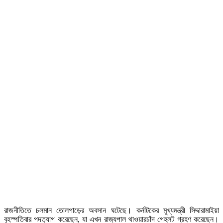
রাজনীতিতে চলমান তোলপাড়ের অবসান ঘটেছে। কর্নাটকের মুখ্যমন্ত্রী সিদ্দারামাইয়া
বৃহস্পতিবার পদত্যাগ করেছেন, যা এখন রাজ্যপাল থাওয়ারচাঁদ গেহলট গ্রহণ করেছেন।