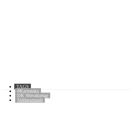
TAGS
#Karnataka
DK Shivakumar
Siddaramaiah