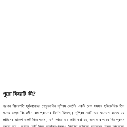
পুরো বিষয়টি কী?
প্রধান বিচারপতি সূর্যকান্তের নেতৃত্বাধীন সুপ্রিম কোর্টের একটি বেঞ্চ সমস্ত হাইকোর্টকে তিন
মাসের মধ্যে বিচারাধীন রায় প্রদানের নির্দেশ দিয়েছে। সুপ্রিম কোর্ট তার আদেশে বলেছে যে
জামিনের আদেশ একই দিনে অথবা, যদি কোনো রায় জারি করা হয়, তবে তার পরের দিন প্রদান
করতে হবে। সুপ্রিম কোর্ট নিম্ন আদালতগুলিকেও নিয়মিত জামিনের আদেশের বিষয়ে অবিলম্বে