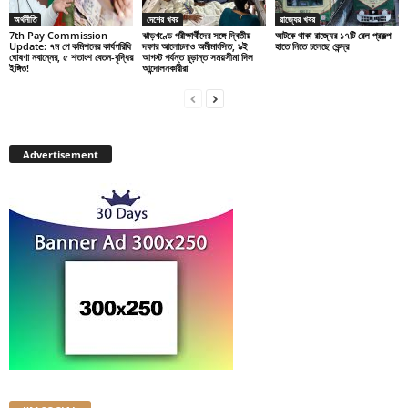
অর্থনীতি
দেশের খবর
রাজ্যের খবর
7th Pay Commission
ঝাড়খণ্ডে পরীক্ষার্থীদের সঙ্গে দ্বিতীয়
আটকে থাকা রাজ্যের ১৭টি রেল প্রকল্প
Update: ৭ম পে কমিশনের কার্যপরিধি
দফার আলোচনাও অমীমাংসিত, ৯ই
হাতে নিতে চলেছে কেন্দ্র
ঘোষণা নবান্নের, ৫ শতাংশ বেতন-বৃদ্ধির
আগস্ট পর্যন্ত চূড়ান্ত সময়সীমা দিল
ইঙ্গিত!
আন্দোলনকারীরা
Advertisement