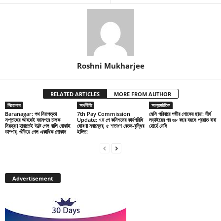
Roshni Mukharjee
RELATED ARTICLES
MORE FROM AUTHOR
শিরোনাম
অর্থনীতি
আন্তর্জাতিক
Baranagar: পথ নিরাপত্তা
7th Pay Commission
মেসি পরিবারে গভীর শোকের ছায়া: দীর্ঘ
সপ্তাহের আবহেই বরানগরে চালক
Update: ৭ম পে কমিশনের কার্যপরিধি
লড়াইয়ের পর ৬৮ বছর বয়সে প্রয়াত বাবা
নিয়ন্ত্রণ হারাতেই উল্টে গেল বালি বোঝাই
ঘোষণা নবান্নের, ৫ শতাংশ বেতন-বৃদ্ধির
হোর্হে মেসি
ডাম্পার, গুঁড়িয়ে গেল একাধিক দোকান
ইঙ্গিত!
Advertisement