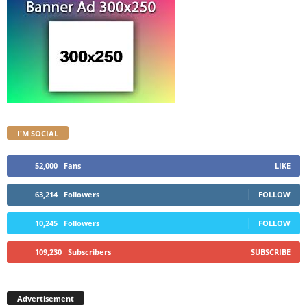
I'M SOCIAL
52,000
Fans
LIKE
63,214
Followers
FOLLOW
10,245
Followers
FOLLOW
109,230
Subscribers
SUBSCRIBE
Advertisement