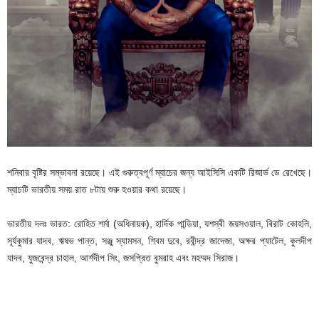
শনিবার বৃষ্টির সম্ভাবনা রয়েছে। এই গুরুত্বপূর্ণ ম্যাচের জন্য আইসিসি একটি রিজার্ভ ডে রেখেছে।
ম্যাচটি ভারতীয় সময় রাত ৮টায় শুরু হওয়ার কথা রয়েছে।
ভারতীয় দলঃ ভারত: রোহিত শর্মা (অধিনায়ক), হার্দিক পান্ডিয়া, যশস্বী জয়সওয়াল, বিরাট কোহলি,
সূর্যকুমার যাদব, ঋষভ পান্ত, সঞ্জু স্যামসন, শিবম দুবে, রবীন্দ্র জাদেজা, অক্ষর প্যাটেল, কুলদীপ
যাদব, যুজবেন্দ্র চাহাল, আর্শদীপ সিং, জসপ্রিত বুমরাহ এবং মহম্মদ সিরাজ।