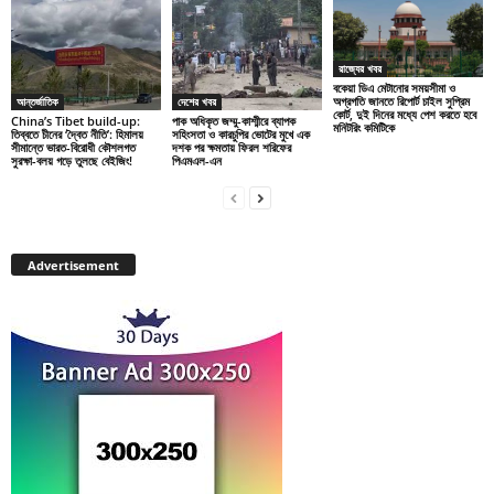
রাজ্যের খবর
বকেয়া ডিএ মেটানোর সময়সীমা ও
অগ্রগতি জানতে রিপোর্ট চাইল সুপ্রিম
আন্তর্জাতিক
দেশের খবর
কোর্ট, দুই দিনের মধ্যে পেশ করতে হবে
China’s Tibet build-up:
পাক অধিকৃত জম্মু-কাশ্মীরে ব্যাপক
মনিটরিং কমিটিকে
তিব্বতে চীনের ‘দ্বৈত নীতি’: হিমালয়
সহিংসতা ও কারচুপির ভোটের মুখে এক
সীমান্তে ভারত-বিরোধী কৌশলগত
দশক পর ক্ষমতায় ফিরল শরিফের
সুরক্ষা-বলয় গড়ে তুলছে বেইজিং!
পিএমএল-এন
Advertisement