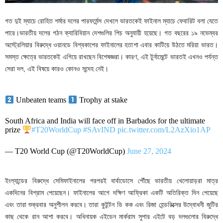
গত দুই ম্যাচে রোহিত শর্মার দলের পারফর্মেন্স দেখলে ভারতকেই ফাইনাল ম্যাচে ফেবারিট বলা যেতে
পারে।ভারতীয় দলের গঠন ক্যারিবিয়ান দেশগুলির পিচ অনুযায়ী হয়েছে। গত বছরের ১৯ নভেম্বর
অস্ট্রেলিয়ার বিরুদ্ধে ওয়ানডে বিশ্বকাপের ফাইনালের হতাশা এবার কাটিয়ে উঠতে মরিয়া ভারত।
সমস্ত ক্ষেত্রে ভারতকেই এগিয়ে রাখছেন বিশেষজ্ঞরা। কারণ, এই টুর্নামেন্টে ভারতই এখনও পর্যন্ত
সেরা দল, এই বিষয়ে কারও কোনও সন্দেহ নেই।
Unbeaten teams
Trophy at stake
South Africa and India will face off in Barbados for the ultimate
prize
#T20WorldCup
#SAvIND
pic.twitter.com/L2AzXio1AP
— T20 World Cup (@T20WorldCup)
June 27, 2024
ইংল্যান্ডের বিরুদ্ধে সেমিফাইনালের পরপরই বার্বাডোসে পৌঁছে ভারতীয় খেলোয়াড়রা মাত্র
একদিনের বিশ্রাম পেয়েছেন। ফাইনালের আগে দক্ষিণ আফ্রিকা একটি অতিরিক্ত দিন পেয়েছে
এবং তারা শুক্রবার অনুশীলন করবে। তারা কুইন্টন ডি কক এবং রিজা হেন্ডরিক্সের উদ্বোধনী জুটির
কাছ থেকে রান আশা করবে। অধিনায়ক এইডেন মার্করাম সুপার এইটে বড় দলগুলোর বিরুদ্ধে