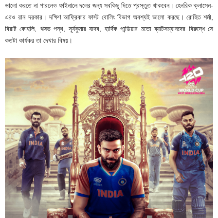
ভালো করতে না পারলেও ফাইনালে দলের জন্য সবকিছু দিতে প্রস্তুত থাকবেন। হেনরিক ক্লাসেন-
এরও রান দরকার। দক্ষিণ আফ্রিকার ফাস্ট বোলিং বিভাগ অবশ্যই ভালো করছে। রোহিত শর্মা,
বিরাট কোহলি, ঋষভ পন্থ, সূর্যকুমার যাদব, হার্দিক পান্ডিয়ার মতো ব্যাটসম্যানদের বিরুদ্ধে সে
কতটা কার্যকর তা দেখার বিষয়।