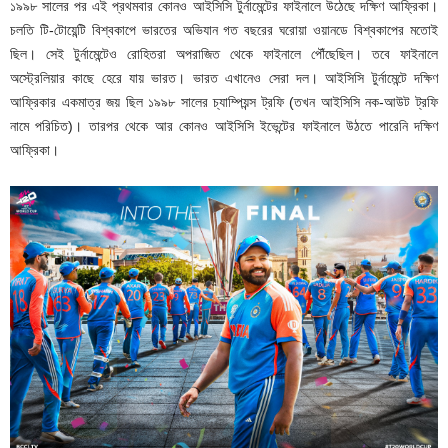
১৯৯৮ সালের পর এই প্রথমবার কোনও আইসিসি টুর্নামেন্টের ফাইনালে উঠেছে দক্ষিণ আফ্রিকা।
চলতি টি-টোয়েন্টি বিশ্বকাপে ভারতের অভিযান গত বছরের ঘরোয়া ওয়ানডে বিশ্বকাপের মতোই
ছিল। সেই টুর্নামেন্টেও রোহিতরা অপরাজিত থেকে ফাইনালে পৌঁছেছিল। তবে ফাইনালে
অস্ট্রেলিয়ার কাছে হেরে যায় ভারত। ভারত এখানেও সেরা দল। আইসিসি টুর্নামেন্টে দক্ষিণ
আফ্রিকার একমাত্র জয় ছিল ১৯৯৮ সালের চ্যাম্পিয়ন্স ট্রফি (তখন আইসিসি নক-আউট ট্রফি
নামে পরিচিত)। তারপর থেকে আর কোনও আইসিসি ইভেন্টের ফাইনালে উঠতে পারেনি দক্ষিণ
আফ্রিকা।