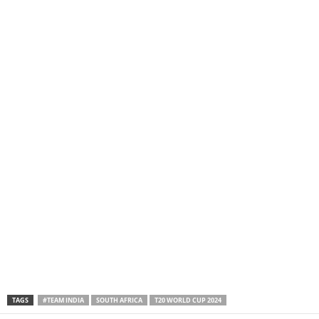
TAGS
#TEAM INDIA
SOUTH AFRICA
T20 WORLD CUP 2024