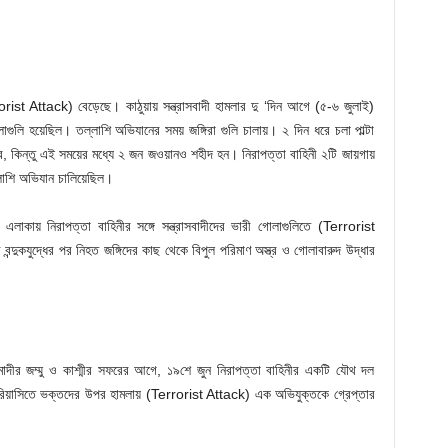
rorist Attack) বেড়েছে। কাঠুয়ায় সন্ত্রাসবাদী হামলার দু ‘দিন আগে (৫-৬ জুলাই)
লাগুলি হয়েছিল। তল্লাশি অভিযানের সময় জঙ্গিরা গুলি চালায়। ২ দিন ধরে চলা পাল্টা
ে, কিন্তু এই সময়ের মধ্যে ২ জন জওয়ানও শহীদ হন। নিরাপত্তা বাহিনী ২টি জায়গায়
লাশি অভিযান চালিয়েছিল।
লাকায় নিরাপত্তা বাহিনীর সঙ্গে সন্ত্রাসবাদীদের ভারী গোলাগুলিতে (Terrorist
ী বন্দুকযুদ্ধের পর নিহত জঙ্গিদের কাছ থেকে বিপুল পরিমাণ অস্ত্র ও গোলাবারুদ উদ্ধার
্র মোদীর জম্মু ও কাশ্মীর সফরের আগে, ১৯শে জুন নিরাপত্তা বাহিনীর একটি যৌথ দল
এবং রিয়াসিতে ভক্তদের উপর হামলায় (Terrorist Attack) এক অভিযুক্তকে গ্রেপ্তার