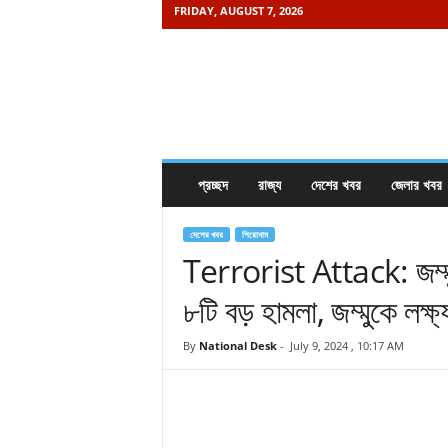
FRIDAY, AUGUST 7, 2026
K
h
a
b
o
r
e
প্রচ্ছদ
রাজ্য
দেশের খবর
জেলার খবর
i
s
a
দেশের খবর
শিরোনাম
m
Terrorist Attack: জম্মু-
a
৮টি বড় হামলা, জম্মুকে লক্ষ্
y
.
c
By
National Desk
-
July 9, 2024 , 10:17 AM
o
m