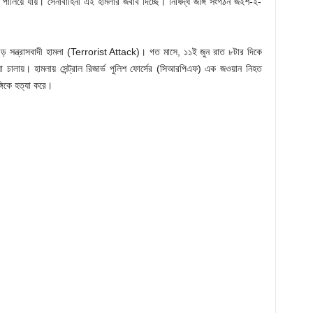
 পালিয়ে যায়। সেনাবাহিনী এই হামলার জবাব দিচ্ছে। নিষিদ্ধ জঙ্গি সংগঠন জইশ-ই-
় বড় সন্ত্রাসবাদী হামলা (Terrorist Attack)। গত মাসে, ১১ই জুন রাত ৮টার দিকে
া চালায়। হামলায় সেন্ট্রাল রিজার্ভ পুলিশ ফোর্সের (সিআরপিএফ) এক জওয়ান নিহত
্গিকে হত্যা করে।