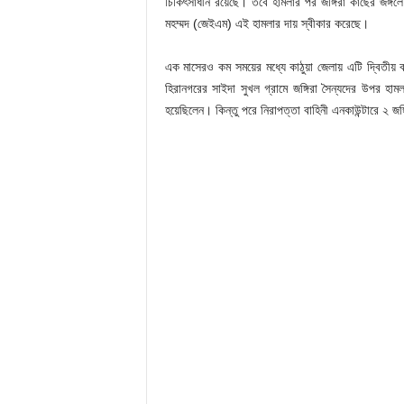
চিকিৎসাধীন রয়েছে। তবে হামলার পর জঙ্গিরা কাছের জঙ্গলে
মহম্মদ (জেইএম) এই হামলার দায় স্বীকার করেছে।
এক মাসেরও কম সময়ের মধ্যে কাঠুয়া জেলায় এটি দ্বিতীয
হিরানগরের সাইদা সুখল গ্রামে জঙ্গিরা সৈন্যদের উপর হামল
হয়েছিলেন। কিন্তু পরে নিরাপত্তা বাহিনী এনকাউন্টারে ২ জঙ