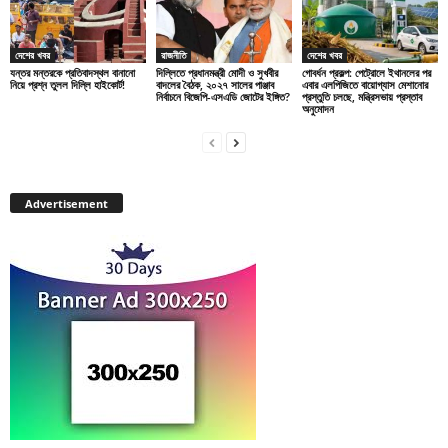
দেশের খবর
রাজনীতি
দেশের খবর
যন্তর মন্তরকে প্রতিবাদস্থল বানানো
দিল্লিতে প্রধানমন্ত্রী মোদী ও সুখবীর
গোবর্ধন প্রকল্প: পেট্রোলে ইথানলের পর
নিয়ে প্রশ্ন তুলল দিল্লি হাইকোর্ট!
বাদলের বৈঠক, ২০২৭ সালের পাঞ্জাব
এবার এলপিজিতে বায়োগ্যাস মেশানোর
নির্বাচনে বিজেপি-এসএডি জোটের ইঙ্গিত?
প্রস্তুতি চলছে, মন্ত্রিসভায় প্রস্তাব
অনুমোদন
Advertisement