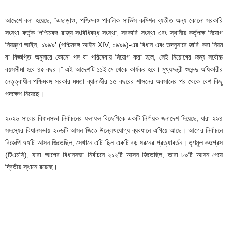
আদেশে বলা হয়েছে, “এছাড়াও, পশ্চিমবঙ্গ পাবলিক সার্ভিস কমিশন ব্যতীত অন্য কোনো সরকারি
সংস্থা কর্তৃক ‘পশ্চিমবঙ্গ রাজ্য সংবিধিবদ্ধ সংস্থা, সরকারি সংস্থা এবং স্থানীয় কর্তৃপক্ষ নিয়োগ
নিয়ন্ত্রণ আইন, ১৯৯৯’ (পশ্চিমবঙ্গ আইন XIV, ১৯৯৯)-এর বিধান এবং তদনুসারে জারি করা নিয়ম
বা বিজ্ঞপ্তি অনুসারে কোনো পদ বা পরিষেবায় নিয়োগ করা হলে, সেই নিয়োগের জন্য সর্বোচ্চ
বয়সসীমা হবে ৪৫ বছর।” এই আদেশটি ১১ই মে থেকে কার্যকর হবে। মুখ্যমন্ত্রী শুভেন্দু অধিকারীর
নেতৃত্বাধীন পশ্চিমবঙ্গ সরকার মমতা ব্যানার্জীর ১৫ বছরের শাসনের অবসানের পর থেকে বেশ কিছু
পদক্ষেপ নিয়েছে।
২০২৬ সালের বিধানসভা নির্বাচনের ফলাফল বিজেপিকে একটি নির্ণায়ক জনাদেশ দিয়েছে, যারা ২৯৪
সদস্যের বিধানসভায় ২০৬টি আসন জিতে উল্লেখযোগ্য ব্যবধানে এগিয়ে আছে। আগের নির্বাচনে
বিজেপি ৭৭টি আসন জিতেছিল, সেখানে এটি ছিল একটি বড় ধরনের প্রত্যাবর্তন। তৃণমূল কংগ্রেস
(টিএমসি), যারা আগের বিধানসভা নির্বাচনে ২১২টি আসন জিতেছিল, তারা ৮০টি আসন পেয়ে
দ্বিতীয় স্থানে রয়েছে।