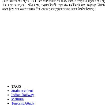
২৬টি ওয়াগন লাইনচ্যুত হয়। রেল আধিকারিকদের মতে, যেভাবে পণ্যবাহী ট্রেনটি লাইনচ্যুত
থাকার সন্দেহ বাড়ছে। ঘটনার পর, সন্ত্রাসবিরোধী স্কোয়াড (এটিএস) এবং অন্যান্য নিরা
কারণ খুঁজে বের করতে সমস্ত দিক থেকে পুঙ্খানুপুঙ্খ তদন্ত করার নির্দেশ দিয়েছে।
TAGS
#train accident
Indian Railway
Mathura
Terrorist Attack