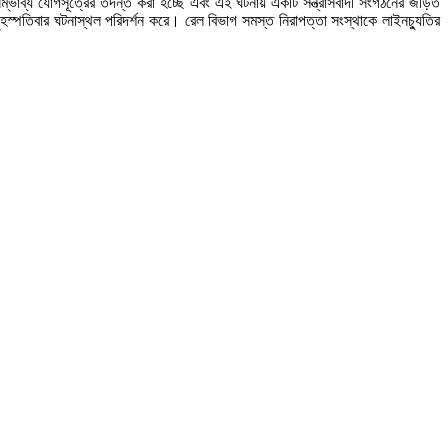
 সম্ভাব্য যোগসূত্রের তদন্ত করা হচ্ছে এবং এই ঘটনায় একটি সন্ত্রাসবাদী সংগঠনের জড়িত
বৃহস্পতিবার ঘটনাস্থল পরিদর্শন করে। রেল বিভাগ সমস্ত নিরাপত্তা সংস্থাকে লাইনচ্যুতির