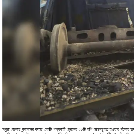
মথুরা জেলার বৃন্দাবনের কাছে একটি পণ্যবাহী ট্রেনের ২৫টি বগি লাইনচ্যুত হওয়ার ঘটনা