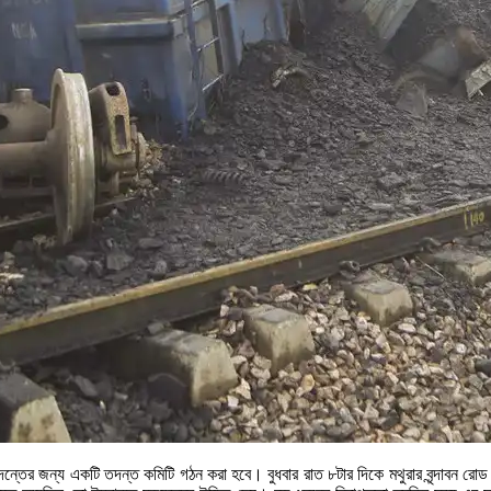
র তদন্তের জন্য একটি তদন্ত কমিটি গঠন করা হবে। বুধবার রাত ৮টার দিকে মথুরার বৃন্দাবন