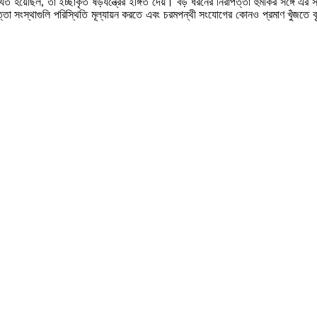
 হয়েছিল, তা ইচ্ছাকৃত ষড়যন্ত্রের ইঙ্গিত দেয়। বড় ধরনের নিরাপত্তা হুমকির সঙ্গে এর
পত্তা সংস্থাগুলি পরিস্থিতি মূল্যায়ন করতে এবং চরমপন্থী সংযোগের কোনও প্রমাণ খুঁজতে 