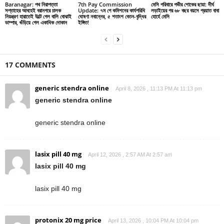
Baranagar: পথ নিরাপত্তা
7th Pay Commission
মেসি পরিবারে গভীর শোকের ছায়া: দীর্ঘ
সপ্তাহের আবহেই বরানগরে চালক
Update: ৭ম পে কমিশনের কার্যপরিধি
লড়াইয়ের পর ৬৮ বছর বয়সে প্রয়াত বাবা
নিয়ন্ত্রণ হারাতেই উল্টে গেল বালি বোঝাই
ঘোষণা নবান্নের, ৫ শতাংশ বেতন-বৃদ্ধির
হোর্হে মেসি
ডাম্পার, গুঁড়িয়ে গেল একাধিক দোকান
ইঙ্গিত!
17 COMMENTS
generic stendra online
April 8, 2026 , 11:13 PM At 11:13 pm
generic stendra online
generic stendra online
lasix pill 40 mg
April 12, 2026 , 2:57 AM At 2:57 am
lasix pill 40 mg
lasix pill 40 mg
protonix 20 mg price
April 13, 2026 , 10:04 PM At 10:04 pm