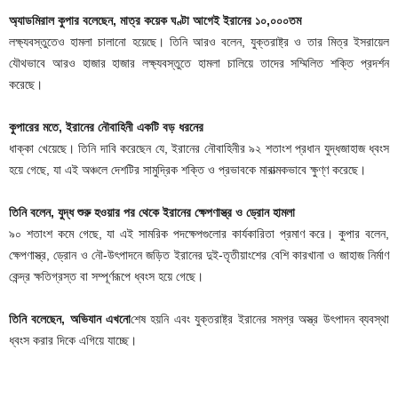
অ্যাডমিরাল কুপার বলেছেন, মাত্র কয়েক ঘণ্টা আগেই ইরানের ১০,০০০তম
লক্ষ্যবস্তুতেও হামলা চালানো হয়েছে। তিনি আরও বলেন, যুক্তরাষ্ট্র ও তার মিত্র ইসরায়েল
যৌথভাবে আরও হাজার হাজার লক্ষ্যবস্তুতে হামলা চালিয়ে তাদের সম্মিলিত শক্তি প্রদর্শন
করেছে।
কুপারের মতে, ইরানের নৌবাহিনী একটি বড় ধরনের
ধাক্কা খেয়েছে। তিনি দাবি করেছেন যে, ইরানের নৌবাহিনীর ৯২ শতাংশ প্রধান যুদ্ধজাহাজ ধ্বংস
হয়ে গেছে, যা এই অঞ্চলে দেশটির সামুদ্রিক শক্তি ও প্রভাবকে মারাত্মকভাবে ক্ষুণ্ণ করেছে।
তিনি বলেন, যুদ্ধ শুরু হওয়ার পর থেকে ইরানের ক্ষেপণাস্ত্র ও ড্রোন হামলা
৯০ শতাংশ কমে গেছে, যা এই সামরিক পদক্ষেপগুলোর কার্যকারিতা প্রমাণ করে। কুপার বলেন,
ক্ষেপণাস্ত্র, ড্রোন ও নৌ-উৎপাদনে জড়িত ইরানের দুই-তৃতীয়াংশের বেশি কারখানা ও জাহাজ নির্মাণ
কেন্দ্র ক্ষতিগ্রস্ত বা সম্পূর্ণরূপে ধ্বংস হয়ে গেছে।
তিনি বলেছেন, অভিযান এখনো
শেষ হয়নি এবং যুক্তরাষ্ট্র ইরানের সমগ্র অস্ত্র উৎপাদন ব্যবস্থা
ধ্বংস করার দিকে এগিয়ে যাচ্ছে।