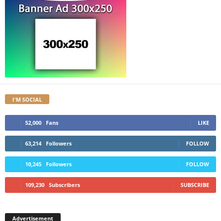
I'M SOCIAL
52,000
Fans
LIKE
63,214
Followers
FOLLOW
10,245
Followers
FOLLOW
109,230
Subscribers
SUBSCRIBE
Advertisement