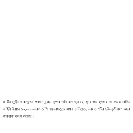
মার্কিন সেন্ট্রাল কমান্ডের প্রধান ব্র্যাড কুপার দাবি করেছেন যে, যুদ্ধ শুরু হওয়ার পর থেকে মার্কিন
বাহিনী ইরানে ১০,০০০-এরও বেশি লক্ষ্যবস্তুতে হামলা চালিয়েছে এবং দেশটির দুই-তৃতীয়াংশ অস্ত্র
কারখানা ধ্বংস করেছে।