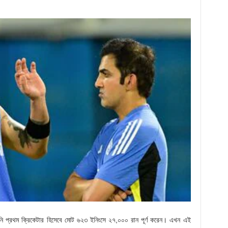
তিনি প্রথম ক্রিকেটার হিসেবে মোট ৬২৩ ইনিংসে ২৭,০০০ রান পূর্ণ করেন। এখন এই