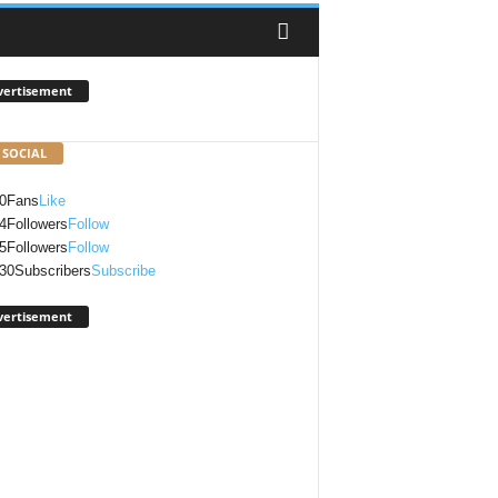
vertisement
 SOCIAL
0
Fans
Like
4
Followers
Follow
5
Followers
Follow
30
Subscribers
Subscribe
vertisement