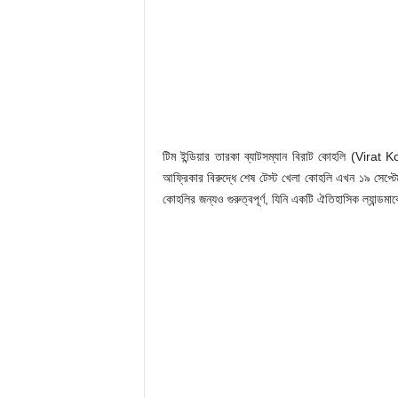
টিম ইন্ডিয়ার তারকা ব্যাটসম্যান বিরাট কোহলি (Virat K
আফ্রিকার বিরুদ্ধে শেষ টেস্ট খেলা কোহলি এখন ১৯ সেপ্টেম
কোহলির জন্যও গুরুত্বপূর্ণ, যিনি একটি ঐতিহাসিক ল্যান্ডমার