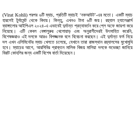
(Virat Kohli) পরপর ৬টি ম্যাচ, প্রতিটি ম্যাচই ‘নকআউট’-এর মতো। একটি ম্যাচ
হারলেই টুর্নামেন্ট থেকে বিদায়। কিন্তু, এখনও টানা ৬টি জয়। রয়্যাল চ্যালেঞ্জার্স
ব্যাঙ্গালোর আইপিএল ২০২৪-এ এভাবেই দুর্দান্ত প্রত্যাবর্তন করে প্লে অফে জায়গা করে
নিয়েছে। এটি কেবল বেঙ্গালুরুর খেলোয়াড় এবং অনুরাগীদেরই উৎসাহিত করেনি,
বিশেষজ্ঞরাও এই দলকে আরও বিপজ্জনক বলে বিবেচনা করছেন। এই দুর্দান্ত ফর্ম নিয়ে
দল এখন এলিমিনেটর ম্যাচ খেলতে চলেছে, যেখানে তারা রাজস্থান রয়্যালসের মুখোমুখি
হবে। ম্যাচের আগে, আরসিবির প্রাক্তন মালিক বিজয় মালিয়া দলকে শুভেচ্ছা জানিয়ে
বিরাট কোহলির জন্য একটি বিশেষ বার্তা দিয়েছেন।