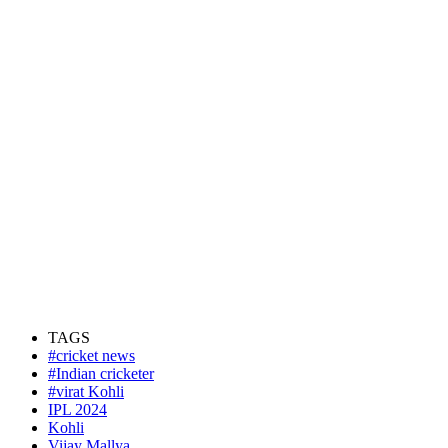
TAGS
#cricket news
#Indian cricketer
#virat Kohli
IPL 2024
Kohli
Vijay Mallya