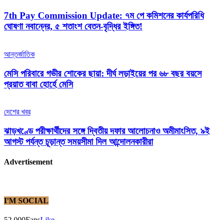
7th Pay Commission Update: ৭ম পে কমিশনের কার্যপরিধি
ঘোষণা নবান্নের, ৫ শতাংশ বেতন-বৃদ্ধির ইঙ্গিত!
আন্তর্জাতিক
মেসি পরিবারে গভীর শোকের ছায়া: দীর্ঘ লড়াইয়ের পর ৬৮ বছর বয়সে
প্রয়াত বাবা হোর্হে মেসি
দেশের খবর
ঝাড়খণ্ডে পরীক্ষার্থীদের সঙ্গে দ্বিতীয় দফার আলোচনাও অমীমাংসিত, ৯ই
আগস্ট পর্যন্ত চূড়ান্ত সময়সীমা দিল আন্দোলনকারীরা
Advertisement
I'M SOCIAL
52,000
Fans
Like