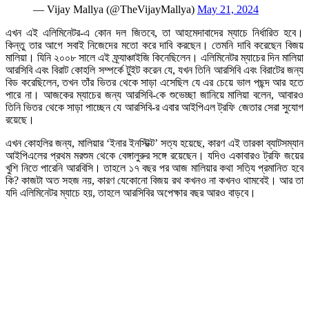
— Vijay Mallya (@TheVijayMallya)
May 21, 2024
এখন এই এলিমিনেটর-এ কোন দল জিতবে, তা আহমেদাবাদের ম্যাচে নির্ধারিত হবে।
কিন্তু তার আগে সবাই নিজেদের মতো করে দাবি করছেন। তেমনি দাবি করেছেন বিজয়
মালিয়া। যিনি ২০০৮ সালে এই ফ্র্যাঞ্চাইজি কিনেছিলেন। এলিমিনেটর ম্যাচের দিন মালিয়া
আরসিবি এবং বিরাট কোহলি সম্পর্কে টুইট করেন যে, যখন তিনি আরসিবি এবং বিরাটের জন্য
বিড করেছিলেন, তখন তাঁর ভিতর থেকে সাড়া এসেছিল যে এর চেয়ে ভাল পছন্দ আর হতে
পারে না। আজকের ম্যাচের জন্য আরসিবি-কে শুভেচ্ছা জানিয়ে মালিয়া বলেন, আবারও
তিনি ভিতর থেকে সাড়া পাচ্ছেন যে আরসিবি-র এবার আইপিএল ট্রফি জেতার সেরা সুযোগ
রয়েছে।
এখন কোহলির জন্য, মালিয়ার ‘ইনার ইনস্টিক্ট’ সত্য হয়েছে, কারণ এই তারকা ব্যাটসম্যান
আইপিএলের প্রথম মরশুম থেকে বেঙ্গালুরুর সঙ্গে রয়েছেন। যদিও একাবারও ট্রফি জয়ের
খুশি নিতে পারেনি আরবিসি। তাহলে ১৭ বছর পর আজ মালিয়ার কথা সত্যি প্রমানিত হবে
কি? কাজটা অত সহজ নয়, কারণ যেকোনো বিজয় রথ কখনও না কখনও থামবেই। আর তা
যদি এলিমিনেটর ম্যাচে হয়, তাহলে আরসিবির অপেক্ষার বছর আরও বাড়বে।