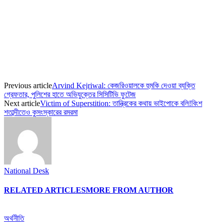
Previous article
Arvind Kejriwal: কেজরিওয়ালকে হুমকি দেওয়া ব্যক্তি
গ্রেফতার, পুলিশের হাতে অভিযুক্তের সিসিটিভি ফুটেজ
Next article
Victim of Superstition: তান্ত্রিকের কথায় ভাইপোকে বলি!বিংশ
শতাব্দীতেও কুসংস্কারের রমরমা
National Desk
RELATED ARTICLES
MORE FROM AUTHOR
অর্থনীতি