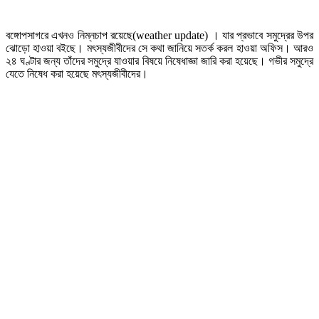
বঙ্গোপসাগরে এখনও নিম্নচাপ রয়েছে(weather update) । যার প্রভাবে সমুদ্রের উপর
ঝোড়ো হাওয়া বইছে। মৎস্যজীবীদের সে কথা জানিয়ে সতর্ক করল হাওয়া অফিস। আরও
২৪ ঘণ্টার জন্য তাঁদের সমুদ্রে যাওয়ার বিষয়ে নিষেধাজ্ঞা জারি করা হয়েছে। গভীর সমুদ্রে
যেতে নিষেধ করা হয়েছে মৎস্যজীবীদের।