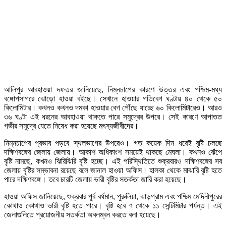
আলিপুর আবহাওয়া দফতর জানিয়েছে, নিম্নচাপের কারণে উত্তর এবং পশ্চিম-মধ্য
বঙ্গোপসাগরে ঝোড়ো হাওয়া বইছে। সেখানে হাওয়ার গতিবেগ ঘণ্টায় ৪০ থেকে ৫০
কিলোমিটার। কখনও কখনও দমকা হাওয়ার বেগ পৌঁছে যাচ্ছে ৬০ কিলোমিটারেও। আরও
৩৬ ঘণ্টা এই ধরনের আবহাওয়া থাকতে পারে সমুদ্রের উপরে। সেই কারণে আপাতত
গভীর সমুদ্রে যেতে নিষেধ করা হয়েছে মৎস্যজীবীদের।
নিম্নচাপের প্রভাব পড়বে স্থলভাগের উপরেও। গত কয়েক দিন ধরেই বৃষ্টি চলছে
দক্ষিণবঙ্গের জেলায় জেলায়। আকাশ অধিকাংশ সময়েই থাকছে মেঘলা। কখনও ঝেঁপে
বৃষ্টি নামছে, কখনও ঝিরিঝিরি বৃষ্টি হচ্ছে। এই পরিস্থিতিতে শুক্রবারও দক্ষিণবঙ্গের সব
জেলায় বৃষ্টির সম্ভাবনা রয়েছে বলে জানাল হাওয়া অফিস। হালকা থেকে মাঝারি বৃষ্টি হতে
পারে দক্ষিণবঙ্গে। তবে চারটি জেলায় ভারী বৃষ্টির সতর্কতা জারি করা হয়েছে।
হাওয়া অফিস জানিয়েছে, শুক্রবার পূর্ব বর্ধমান, পুরুলিয়া, ঝাড়গ্রাম এবং পশ্চিম মেদিনীপুরের
কোথাও কোথাও ভারী বৃষ্টি হতে পারে। বৃষ্টি হবে ৭ থেকে ১১ সেন্টিমিটার পর্যন্ত। এই
জেলাগুলিতে প্রয়োজনীয় সতর্কতা অবলম্বন করতে বলা হয়েছে।