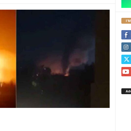
I'M
Ad