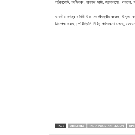
পাঠানকোট, ফাজিলকা, লালগড় জাট্টা, জয়সালমের, বারমের, ভ
ভারতীয় সশস্ত্র বাহিনী উচ্চ সতর্কাবস্থায় রয়েছে, উন্
নিরপেক্ষ করছে। পরিস্থিতি নিবিড় পর্যবেক্ষণে রয়েছে, যেখান
TAGS
AIR STRIKE
INDIA-PAKISTAN TENSION
OPE