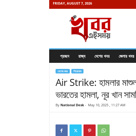
FRIDAY, AUGUST 7, 2026
K
h
a
b
o
r
e
প্রচ্ছদ
রাজ্য
দেশের খবর
জেলার খবর
i
s
a
দেশের খবর
শিরোনাম
m
Air Strike: হামলার মাশুল 
a
ভারতের হামলা, নূর খান সাম
y
.
c
By
National Desk
-
May 10, 2025 , 11:27 AM
o
m