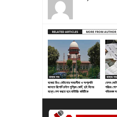
RELATED ARTICLES
MORE FROM AUTHOR
রাজ্যের খবর
রাজ্যের খবর
বকেয়া ডিএ মেটানোর সময়সীমা ও অগ্রগতি
যেসব ভোটা
জানতে রিপোর্ট চাইল সুপ্রিম কোর্ট, দুই দিনের
পরিচয় গো
মধ্যে পেশ করতে হবে মনিটরিং কমিটিকে
পশ্চিমবঙ্গ 