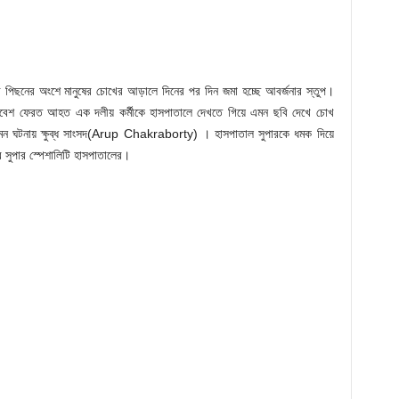
 পিছনের অংশে মানুষের চোখের আড়ালে দিনের পর দিন জমা হচ্ছে আবর্জনার স্তুপ।
াবেশ ফেরত আহত এক দলীয় কর্মীকে হাসপাতালে দেখতে গিয়ে এমন ছবি দেখে চোখ
ন ঘটনায় ক্ষুব্ধ সাংসদ(Arup Chakraborty) । হাসপাতাল সুপারকে ধমক দিয়ে
ুর সুপার স্পেশালিটি হাসপাতালের।