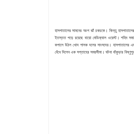
হাসপাতালের সামনের অংশ ঝাঁ চকচকে। কিন্তু হাসপাতালের
ইতস্তত পড়ে রয়েছে বায়ো মেডিক্যাল ওয়েস্ট। শহিদ সম
কপালে উঠল খোদ শাসক দলের সাংসদের। হাসপাতালের এম
বেঁধে দিলেন এক সপ্তাহের সময়সীমা। ঘটনা বাঁকুড়ার বিষ্ণুপ