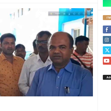
I'M
Ad