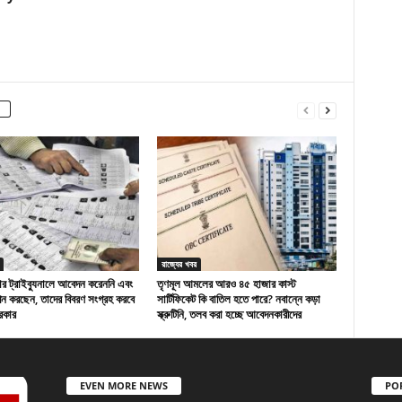
রাজ্যের খবর
র ট্রাইব্যুনালে আবেদন করেননি এবং
তৃণমূল আমলের আরও ৪৫ হাজার কাস্ট
পন করছেন, তাদের বিবরণ সংগ্রহ করবে
সার্টিফিকেট কি বাতিল হতে পারে? নবান্নে কড়া
সরকার
স্ক্রুটিনি, তলব করা হচ্ছে আবেদনকারীদের
EVEN MORE NEWS
PO