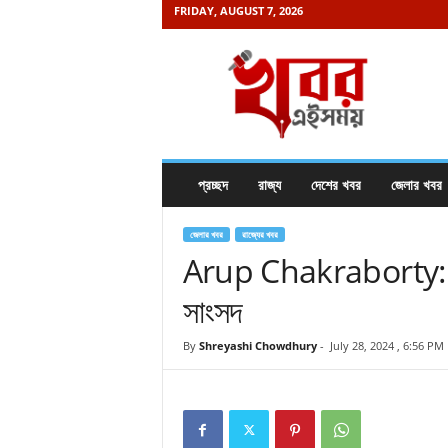
FRIDAY, AUGUST 7, 2026
K
h
a
b
o
r
e
প্রচ্ছদ
রাজ্য
দেশের খবর
জেলার খবর
i
s
a
জেলার খবর
রাজ্যের খবর
m
Arup Chakraborty: হা
a
সাংসদ
y
.
c
By
Shreyashi Chowdhury
-
July 28, 2024 , 6:56 PM
o
m