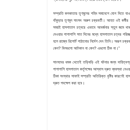
সম্প্রতি কলকাতায় তৃণমূলের শহিদ সমাবেশে যোগ দিতে যাও
বাঁকুড়ার তৃণমূল সাংসদ অরুপ চক্রবর্তী। আহত ওই কর্মী
সময়ই হাসপাতাল চত্বরে এভাবে আবর্জনার স্তুপ জমে থ
দেওয়ার পাশাপাশি সাত দিনের মধ্যে হাসপাতাল চত্বর পরিচ্
হলে রাজ্যে রিপোর্ট পাঠানোর নির্দেশ দেন তিনি। অরূপ চক্
কেন? বিলগুলো আটকান না কেন? এগুলো ঠিক না।”
সাংসদের ধমক খেতেই তড়িঘড়ি এই ঘটনার জন্য দায়িত্বপ্রাপ
পাশাপাশি হাসপাতাল কর্তৃপক্ষের আস্বাস দ্রুত ব্যবস্থা ন
ঠিকা সংস্থার সাফাই সম্প্রতি অতিরিক্ত বৃষ্টির কারণেই
দ্রুত পদক্ষেপ করা হবে।