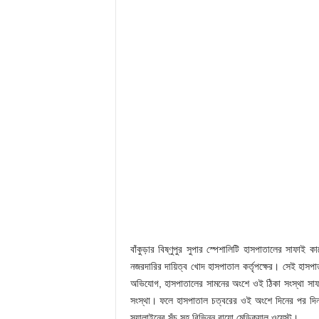
বাঁকুড়ার বিষ্ণুপুর সুপার স্পেশালিটি হাসপাতালের সাফাই
নজরদারির দায়িত্ব খোদ হাসপাতাল কর্তৃপক্ষের। সেই হাসপ
অভিযোগ, হাসপাতালের সামনের অংশে ওই ঠিকা সংস্থা সা
সংস্থা। ফলে হাসপাতাল চত্বরের ওই অংশে দিনের পর দিন জ
স্যালাইনের সুঁচ সহ বিভিন্ন বায়ো মেডিক্যাল ওয়েস্ট।