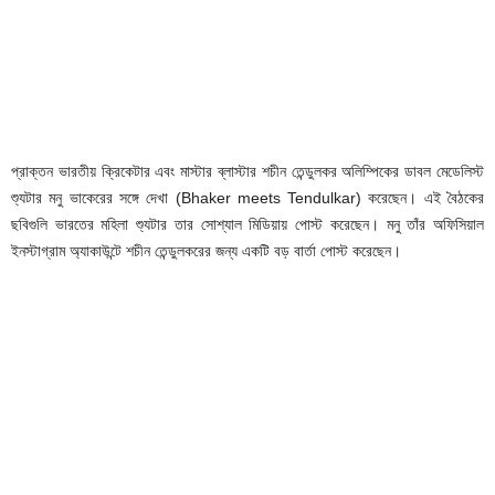
প্রাক্তন ভারতীয় ক্রিকেটার এবং মাস্টার ব্লাস্টার শচীন তেন্ডুলকর অলিম্পিকের ডাবল মেডেলিস্ট
শ্যুটার মনু ভাকেরের সঙ্গে দেখা (Bhaker meets Tendulkar) করেছেন। এই বৈঠকের
ছবিগুলি ভারতের মহিলা শ্যুটার তার সোশ্যাল মিডিয়ায় পোস্ট করেছেন। মনু তাঁর অফিসিয়াল
ইনস্টাগ্রাম অ্যাকাউন্টে শচীন তেন্ডুলকরের জন্য একটি বড় বার্তা পোস্ট করেছেন।