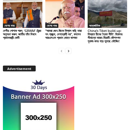
দেশের খবর
দেশের খবর
আন্তর্জাতিক
দেশীয় পোশাক পরুন, ‘GRWM’ ট্রেন্ড
“আমরা জেন-জিকে বিশ্বাস করি; তারা
China’s Tibet build-up:
অনুসরণ করুন: জাতীয় তাঁত দিবসে
সৎ প্রজন্ম, দেশদ্রোহী নয়”, বললেন
তিব্বতে চীনের ‘দ্বৈত নীতি’: হিমালয়
প্রধানমন্ত্রী মোদী
আরএসএস প্রধান মোহন ভাগবত
সীমান্তে ভারত-বিরোধী কৌশলগত
সুরক্ষা-বলয় গড়ে তুলছে বেইজিং!
Advertisement