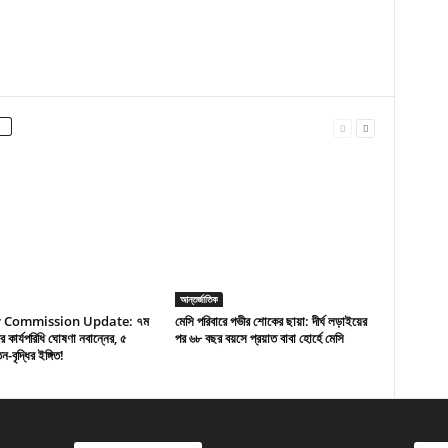
আন্তর্জাতিক
y Commission Update: ৭ম
মেসি পরিবারে গভীর শোকের ছায়া: দীর্ঘ লড়াইয়ের
 কার্যপরিধি ঘোষণা নবান্নের, ৫
পর ৬৮ বছর বয়সে প্রয়াত বাবা হোর্হে মেসি
-বৃদ্ধির ইঙ্গিত!