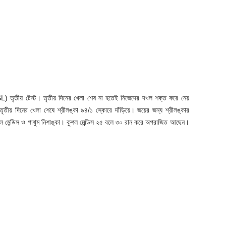
) তৃতীয় টেস্ট। তৃতীয় দিনের খেলা শেষ না হতেই নিজেদের দখল শক্ত করে নেয়
ৃতীয় দিনের খেলা শেষে শ্রীলঙ্কা ৯৪/১ স্কোরে দাঁড়িয়ে। জয়ের জন্য শ্রীলঙ্কার
 মেন্ডিস ও পাথুম নিশাঙ্কা। কুশল মেন্ডিস ২৫ বলে ৩০ রান করে অপরাজিত আছেন।