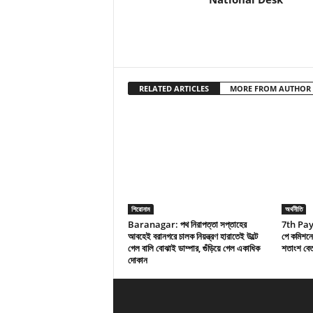
RELATED ARTICLES
MORE FROM AUTHOR
শিরোনাম
অর্থনীতি
Baranagar: পথ নিরাপত্তা সপ্তাহের
7th Pa
আবহেই বরানগরে চালক নিয়ন্ত্রণ হারাতেই উল্টে
পে কমিশনের
গেল বালি বোঝাই ডাম্পার, গুঁড়িয়ে গেল একাধিক
শতাংশ বেতন
দোকান