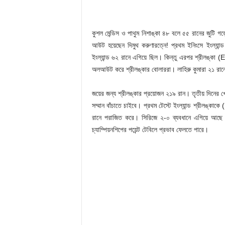
কুশল মেন্ডিস ও পাথুম নিশাঙ্কা ৪৮ বলে ৫৫ রানের জুটি
আউট হয়েছেন দিমুথ করুণারত্নে! প্রথম ইনিংসে ইংল্যা
ইংল্যান্ড ৬২ রানে এগিয়ে ছিল। কিন্তু এরপর শ্রীলঙ্কা (
অলআউট করে শ্রীলঙ্কার বোলাররা। লাহিরু কুমারা ২১ রানে
জয়ের জন্য শ্রীলঙ্কার প্রয়োজন ২১৯ রান। তৃতীয় দিনের 
সম্মান বাঁচাতে চাইবে। প্রথম টেস্টে ইংল্যান্ড শ্রীলঙ্
রানে পরাজিত করে। সিরিজে ২-০ ব্যবধানে এগিয়ে আছে ইংল
চ্যাম্পিয়নশিপের পয়েন্ট টেবিলে প্রভাব ফেলতে পারে।