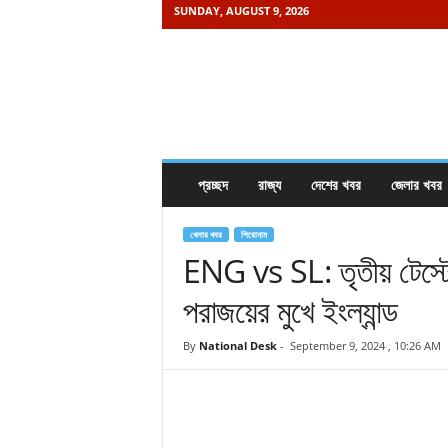
SUNDAY, AUGUST 9, 2026
K
h
a
b
o
r
e
প্রচ্ছদ
রাজ্য
দেশের খবর
জেলার খবর
i
s
a
খেলার খবর
শিরোনাম
m
ENG vs SL: তৃতীয় টেস্টে ঘ
a
পরাজয়ের মুখে ইংল্যান্ড
y
.
c
By
National Desk
-
September 9, 2024 , 10:26 AM
o
m