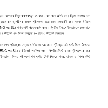
 গড়েন। অপেনার দিমুথ করুণারত্নে ২১ বলে ৮ রান করে আউট হন। ক্রিস ওকসের বলে
ন্ড ৩২৫ রান তুলেছিল। জবাবে শ্রীলঙ্কা ২৬৩ রানে অলআউট হয়। প্রথম ইনিংসে
ENG vs SL) শক্তিশালী প্রত্যাবর্তন করে। দ্বিতীয় ইনিংসে ইংল্যান্ডকে ১৫৬ রানে
 ৪ উইকেট এবং বিশ্ব ফার্নান্দো ৪০ রানে ৩ উইকেট নিয়েছেন।
খেলা শেষে শ্রীলঙ্কার স্কোর ১ উইকেটে ৯৪ রান। শ্রীলঙ্কা এই টেস্ট জিতে নিজেদের
কাকে (ENG vs SL) ৫ উইকেটে পরাজিত করে। দ্বিতীয় টেস্টে ভারত শ্রীলঙ্কাকে ১৯০
্যান্ড। কিন্তু শ্রীলঙ্কা যদি তৃতীয় টেস্ট জিততে পারে, তাহলে তা বিশ্ব টেস্ট