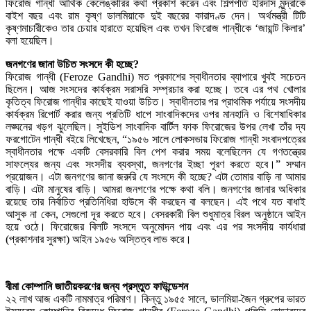
ফিরোজ গান্ধী আর্থিক কেলেঙ্কারির কথা প্রকাশ করেন এবং শিল্পপতি হরিদাস মুন্দ্রাকে
বাইশ বছর এবং রাম কৃষ্ণ ডালমিয়াকে দুই বছরের কারাদণ্ড দেন। অর্থমন্ত্রী টিটি
কৃষ্ণমাচারীকেও তার চেয়ার হারাতে হয়েছিল এবং তখন ফিরোজ গান্ধীকে ‘জায়ান্ট কিলার’
বলা হয়েছিল।
জনগণের জানা উচিত সংসদে কী হচ্ছে?
ফিরোজ গান্ধী (Feroze Gandhi) মত প্রকাশের স্বাধীনতার ব্যাপারে খুবই সচেতন
ছিলেন। আজ সংসদের কার্যক্রম সরাসরি সম্প্রচার করা হচ্ছে। তবে এর পথ খোলার
কৃতিত্ব ফিরোজ গান্ধীর কাছেই যাওয়া উচিত। স্বাধীনতার পর প্রাথমিক পর্যায়ে সংসদীয়
কার্যক্রম রিপোর্ট করার জন্য প্রতিটি ধাপে সাংবাদিকদের ওপর মানহানি ও বিশেষাধিকার
লঙ্ঘনের খড়গ ঝুলেছিল। সুইডিশ সাংবাদিক বার্টিল ফাক ফিরোজের উপর লেখা তাঁর দ্য
ফরগোটেন গান্ধী বইয়ে লিখেছেন, “১৯৫৬ সালে লোকসভায় ফিরোজ গান্ধী সংবাদপত্রের
স্বাধীনতার পক্ষে একটি বেসরকারি বিল পেশ করার সময় বলেছিলেন যে গণতন্ত্রের
সাফল্যের জন্য এবং সংসদীয় ব্যবস্থা, জনগণের ইচ্ছা পূরণ করতে হবে।” সম্মান
প্রয়োজন। এটা জনগণের জানা জরুরি যে সংসদে কী হচ্ছে? এটা তোমার বাড়ি না আমার
বাড়ি। এটা মানুষের বাড়ি। আমরা জনগণের পক্ষে কথা বলি। জনগণের জানার অধিকার
রয়েছে তার নির্বাচিত প্রতিনিধিরা হাউসে কী করছেন বা বলছেন। এই পথে যত বাধাই
আসুক না কেন, সেগুলো দূর করতে হবে। বেসরকারী বিল শুধুমাত্র বিরল অনুষ্ঠানে আইন
হয়ে ওঠে। ফিরোজের বিলটি সংসদে অনুমোদন পায় এবং এর পর সংসদীয় কার্যধারা
(প্রকাশনার সুরক্ষা) আইন ১৯৫৬ অস্তিত্ব লাভ করে।
বীমা কোম্পানি জাতীয়করণের জন্য প্রস্তুত ফাউন্ডেশন
২২ লাখ আজ একটি নামমাত্র পরিমাণ। কিন্তু ১৯৫৫ সালে, ডালমিয়া-জৈন গ্রুপের ভারত