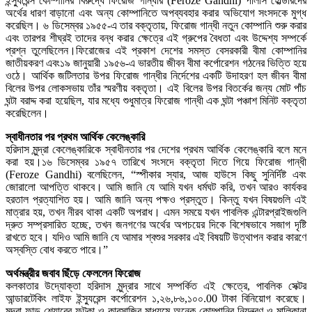
ইন্স্যুরেন্স কোম্পানির বিরুদ্ধে ফিরোজ গান্ধীর (Feroze Gandhi) পলিসি হোল্ডারদের
অর্থের ধারণ বাড়ানো এবং অন্য কোম্পানিতে অপব্যবহার করার অভিযোগ সংসদকে মুগ্ধ
করেছিল। ৬ ডিসেম্বর ১৯৫৫-এ তার বক্তৃতায়, ফিরোজ গান্ধী নতুন কোম্পানি শুরু করার
এবং তারপর শীঘ্রই তাদের বন্ধ করার ক্ষেত্রে এই গ্রুপের বৈধতা এবং উদ্দেশ্য সম্পর্কে
প্রশ্ন তুলেছিলেন।ফিরোজের এই প্রকাশ দেশের সমস্ত বেসরকারী বীমা কোম্পানির
জাতীয়করণ এবং১৯ জানুয়ারী ১৯৫৬-এ ভারতীয় জীবন বীমা কর্পোরেশন গঠনের ভিত্তি হয়ে
ওঠে। আর্থিক জটিলতার উপর ফিরোজ গান্ধীর নির্দেশের একটি উদাহরণ হল জীবন বীমা
বিলের উপর লোকসভায় তাঁর স্মরণীয় বক্তৃতা। এই বিলের উপর বিতর্কের জন্য মোট পাঁচ
ঘন্টা বরাদ্দ করা হয়েছিল, যার মধ্যে শুধুমাত্র ফিরোজ গান্ধী এক ঘন্টা পঞ্চাশ মিনিট বক্তৃতা
করেছিলেন।
স্বাধীনতার পর প্রথম আর্থিক কেলেঙ্কারি
হরিদাস মুন্দ্রা কেলেঙ্কারিকে স্বাধীনতার পর দেশের প্রথম আর্থিক কেলেঙ্কারি বলে মনে
করা হয়।১৬ ডিসেম্বর ১৯৫৭ তারিখে সংসদে বক্তৃতা দিতে গিয়ে ফিরোজ গান্ধী
(Feroze Gandhi) বলেছিলেন, “স্পীকার স্যার, আজ হাউসে কিছু সুনির্দিষ্ট এবং
জোরালো আপত্তি থাকবে। আমি জানি যে আমি যখন ধর্মঘট করি, তখন আরও কার্যকর
হরতাল প্রত্যাশিত হয়। আমি জানি অন্য পক্ষও প্রস্তুত। কিন্তু যখন বিষয়গুলি এই
মাত্রার হয়, তখন নীরব থাকা একটি অপরাধ। এমন সময়ে যখন পাবলিক এন্টারপ্রাইজগুলি
দ্রুত সম্প্রসারিত হচ্ছে, তখন জনগণের অর্থের অপচয়ের দিকে বিশেষভাবে সজাগ দৃষ্টি
রাখতে হবে। যদিও আমি জানি যে আমার শ্বশুর সরকার এই বিষয়টি উত্থাপন করার কারণে
অস্বস্তি বোধ করতে পারে।”
অর্থমন্ত্রীর জবাব ছিঁড়ে ফেললেন ফিরোজ
কলকাতার উদ্যোক্তা হরিদাস মুন্দ্রার সাথে সম্পর্কিত এই ক্ষেত্রে, পাবলিক সেক্টর
আন্ডারটেকিং লাইফ ইন্স্যুরেন্স কর্পোরেশন ১,২৬,৮৬,১০০.00 টাকা বিনিয়োগ করেছে।
মুন্দ্রা ফান্ড শেয়ারের ফটকা ও কারসাজির মাধ্যমে অনেক কোম্পানির নিয়ন্ত্রণ ও মালিকানা