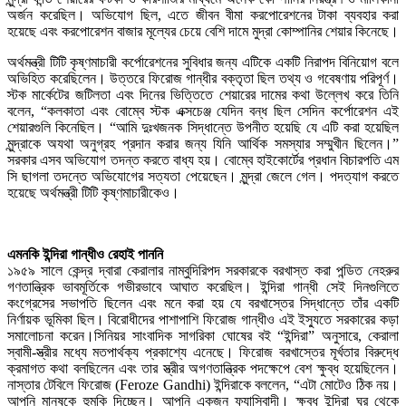
অর্জন করেছিল। অভিযোগ ছিল, এতে জীবন বীমা করপোরেশনের টাকা ব্যবহার করা
হয়েছে এবং করপোরেশন বাজার মূল্যের চেয়ে বেশি দামে মুদ্রা কোম্পানির শেয়ার কিনেছে।
অর্থমন্ত্রী টিটি কৃষ্ণমাচারী কর্পোরেশনের সুবিধার জন্য এটিকে একটি নিরাপদ বিনিয়োগ বলে
অভিহিত করেছিলেন। উত্তরে ফিরোজ গান্ধীর বক্তৃতা ছিল তথ্য ও গবেষণায় পরিপূর্ণ।
স্টক মার্কেটের জটিলতা এবং দিনের ভিত্তিতে শেয়ারের দামের কথা উল্লেখ করে তিনি
বলেন, “কলকাতা এবং বোম্বে স্টক এক্সচেঞ্জ যেদিন বন্ধ ছিল সেদিন কর্পোরেশন এই
শেয়ারগুলি কিনেছিল। “আমি দুঃখজনক সিদ্ধান্তে উপনীত হয়েছি যে এটি করা হয়েছিল
মুন্দ্রাকে অযথা অনুগ্রহ প্রদান করার জন্য যিনি আর্থিক সমস্যার সম্মুখীন ছিলেন।”
সরকার এসব অভিযোগ তদন্ত করতে বাধ্য হয়। বোম্বে হাইকোর্টের প্রধান বিচারপতি এম
সি ছাগলা তদন্তে অভিযোগের সত্যতা পেয়েছেন। মুন্দ্রা জেলে গেল। পদত্যাগ করতে
হয়েছে অর্থমন্ত্রী টিটি কৃষ্ণমাচারীকেও।
এমনকি ইন্দিরা গান্ধীও রেহাই পাননি
১৯৫৯ সালে কেন্দ্র দ্বারা কেরালার নাম্বুদিরিপদ সরকারকে বরখাস্ত করা পন্ডিত নেহরুর
গণতান্ত্রিক ভাবমূর্তিকে গভীরভাবে আঘাত করেছিল। ইন্দিরা গান্ধী সেই দিনগুলিতে
কংগ্রেসের সভাপতি ছিলেন এবং মনে করা হয় যে বরখাস্তের সিদ্ধান্তে তাঁর একটি
নির্ণায়ক ভূমিকা ছিল। বিরোধীদের পাশাপাশি ফিরোজ গান্ধীও এই ইস্যুতে সরকারের কড়া
সমালোচনা করেন।সিনিয়র সাংবাদিক সাগরিকা ঘোষের বই “ইন্দিরা” অনুসারে, কেরালা
স্বামী-স্ত্রীর মধ্যে মতপার্থক্য প্রকাশ্যে এনেছে। ফিরোজ বরখাস্তের মূর্খতার বিরুদ্ধে
ক্রমাগত কথা বলছিলেন এবং তার স্ত্রীর অগণতান্ত্রিক পদক্ষেপে বেশ ক্ষুব্ধ হয়েছিলেন।
নাস্তার টেবিলে ফিরোজ (Feroze Gandhi) ইন্দিরাকে বললেন, “এটা মোটেও ঠিক নয়।
আপনি মানুষকে হুমকি দিচ্ছেন। আপনি একজন ফ্যাসিবাদী। ক্ষুব্ধ ইন্দিরা ঘর থেকে