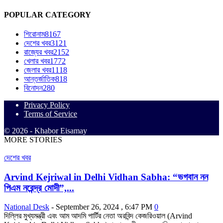
POPULAR CATEGORY
শিরোনাম
8167
দেশের খবর
3121
রাজ্যের খবর
2152
খেলার খবর
1772
জেলার খবর
1118
আন্তর্জাতিক
818
বিনোদন
280
Privacy Policy
Terms of Service
© 2026 - Khabor Eisamay
MORE STORIES
দেশের খবর
Arvind Kejriwal in Delhi Vidhan Sabha: “ভগবান নন
পিএম নরেন্দ্র মোদী”,...
National Desk
-
September 26, 2024 , 6:47 PM
0
দিল্লির মুখ্যমন্ত্রী এবং আম আদমি পার্টির নেতা অরবিন্দ কেজরিওয়াল (Arvind