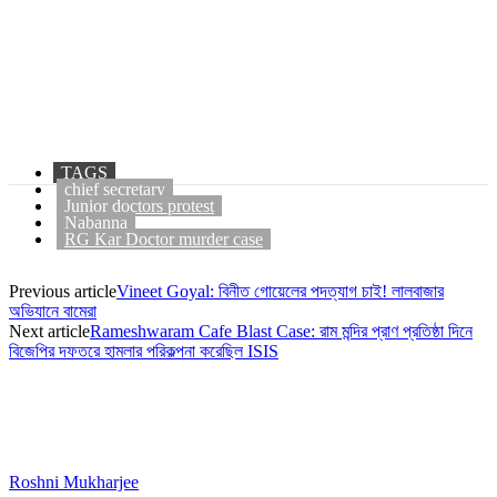
TAGS
chief secretary
Junior doctors protest
Nabanna
RG Kar Doctor murder case
Previous article
Vineet Goyal: বিনীত গোয়েলের পদত্যাগ চাই! লালবাজার
অভিযানে বামেরা
Next article
Rameshwaram Cafe Blast Case: রাম মন্দির প্রাণ প্রতিষ্ঠা দিনে
বিজেপির দফতরে হামলার পরিকল্পনা করেছিল ISIS
Roshni Mukharjee