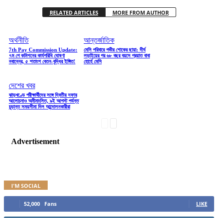
RELATED ARTICLES
MORE FROM AUTHOR
অর্থনীতি
আন্তর্জাতিক
7th Pay Commission Update:
মেসি পরিবারে গভীর শোকের ছায়া: দীর্ঘ
৭ম পে কমিশনের কার্যপরিধি ঘোষণা
লড়াইয়ের পর ৬৮ বছর বয়সে প্রয়াত বাবা
নবান্নের, ৫ শতাংশ বেতন-বৃদ্ধির ইঙ্গিত!
হোর্হে মেসি
দেশের খবর
ঝাড়খণ্ডে পরীক্ষার্থীদের সঙ্গে দ্বিতীয় দফার
আলোচনাও অমীমাংসিত, ৯ই আগস্ট পর্যন্ত
চূড়ান্ত সময়সীমা দিল আন্দোলনকারীরা
Advertisement
I'M SOCIAL
52,000
Fans
LIKE