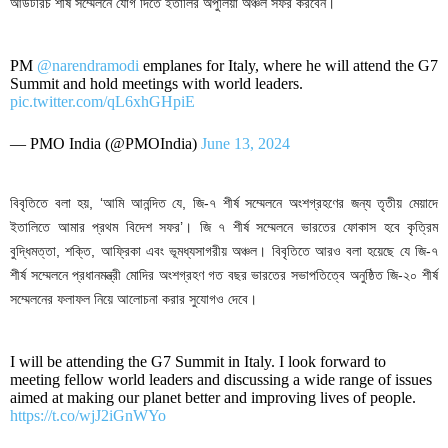
আউটরিচ শীর্ষ সম্মেলনে যোগ দিতে ইতালির অপুলিয়া অঞ্চল সফর করবেন।
PM
@narendramodi
emplanes for Italy, where he will attend the G7
Summit and hold meetings with world leaders.
pic.twitter.com/qL6xhGHpiE
— PMO India (@PMOIndia)
June 13, 2024
বিবৃতিতে বলা হয়, ‘আমি আনন্দিত যে, জি-৭ শীর্ষ সম্মেলনে অংশগ্রহণের জন্য তৃতীয় মেয়াদে
ইতালিতে আমার প্রথম বিদেশ সফর’। জি ৭ শীর্ষ সম্মেলনে ভারতের ফোকাস হবে কৃত্রিম
বুদ্ধিমত্তা, শক্তি, আফ্রিকা এবং ভূমধ্যসাগরীয় অঞ্চল। বিবৃতিতে আরও বলা হয়েছে যে জি-৭
শীর্ষ সম্মেলনে প্রধানমন্ত্রী মোদির অংশগ্রহণ গত বছর ভারতের সভাপতিত্বে অনুষ্ঠিত জি-২০ শীর্ষ
সম্মেলনের ফলাফল নিয়ে আলোচনা করার সুযোগও দেবে।
I will be attending the G7 Summit in Italy. I look forward to
meeting fellow world leaders and discussing a wide range of issues
aimed at making our planet better and improving lives of people.
https://t.co/wjJ2iGnWYo