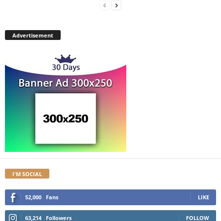
Advertisement
I'M SOCIAL
52,000
Fans
LIKE
63,214
Followers
FOLLOW