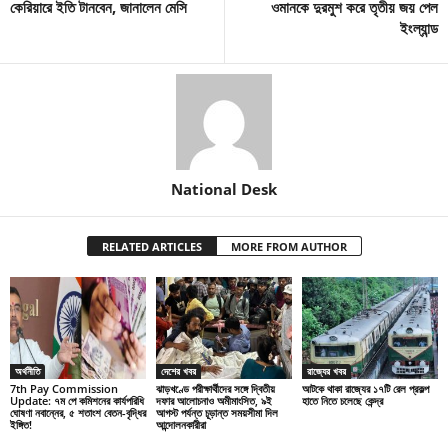
কেরিয়ারে ইতি টানবেন, জানালেন মেসি
ওমানকে দুরমুশ করে তৃতীয় জয় পেল
ইংল্যান্ড
National Desk
RELATED ARTICLES
MORE FROM AUTHOR
অর্থনীতি
দেশের খবর
রাজ্যের খবর
7th Pay Commission
ঝাড়খণ্ডে পরীক্ষার্থীদের সঙ্গে দ্বিতীয়
আটকে থাকা রাজ্যের ১৭টি রেল প্রকল্প
Update: ৭ম পে কমিশনের কার্যপরিধি
দফার আলোচনাও অমীমাংসিত, ৯ই
হাতে নিতে চলেছে কেন্দ্র
ঘোষণা নবান্নের, ৫ শতাংশ বেতন-বৃদ্ধির
আগস্ট পর্যন্ত চূড়ান্ত সময়সীমা দিল
ইঙ্গিত!
আন্দোলনকারীরা