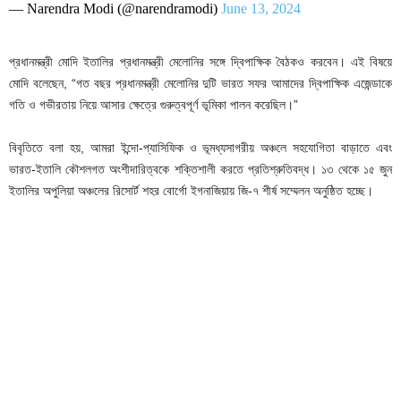
— Narendra Modi (@narendramodi)
June 13, 2024
প্রধানমন্ত্রী মোদি ইতালির প্রধানমন্ত্রী মেলোনির সঙ্গে দ্বিপাক্ষিক বৈঠকও করবেন। এই বিষয়ে
মোদি বলেছেন, “গত বছর প্রধানমন্ত্রী মেলোনির দুটি ভারত সফর আমাদের দ্বিপাক্ষিক এজেন্ডাকে
গতি ও গভীরতায় নিয়ে আসার ক্ষেত্রে গুরুত্বপূর্ণ ভূমিকা পালন করেছিল।”
বিবৃতিতে বলা হয়, আমরা ইন্দো-প্যাসিফিক ও ভূমধ্যসাগরীয় অঞ্চলে সহযোগিতা বাড়াতে এবং
ভারত-ইতালি কৌশলগত অংশীদারিত্বকে শক্তিশালী করতে প্রতিশ্রুতিবদ্ধ। ১৩ থেকে ১৫ জুন
ইতালির অপুলিয়া অঞ্চলের রিসোর্ট শহর বোর্গো ইগনাজিয়ায় জি-৭ শীর্ষ সম্মেলন অনুষ্ঠিত হচ্ছে।