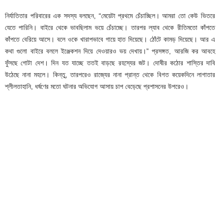
নির্যাতিতার পরিবারের এক সদস্য বলছেন, “মেয়েটা প্রথমে চেঁচাচ্ছিল। আমরা তো কেউ ভিতরে
যেতে পারিনি। বাইরে থেকে ভাবছিলাম ভয়ে চেঁচাচ্ছে। তারপর ল্যাব থেকে রীতিমতো কাঁপতে
কাঁপতে বেরিয়ে আসে। বলে ওকে খারাপভাবে গায়ে হাত দিয়েছে। ঠোঁটে কামড় দিয়েছে। আর এ
কথা গুলো বাইরে বললে ইঞ্জেকশন দিয়ে দেওয়ারও ভয় দেখায়।” প্রসঙ্গত, আরজি কর আবহে
ফুঁসছে গোটা দেশ। দিন যত যাচ্ছে ততই বাড়ছে রহস্যের জট। দোষীর কঠোর শাস্তির দাবি
উঠেছে নানা মহলে। কিন্তু, তারপরেও রাজ্যের নানা প্রান্ত থেকে বিগত কয়েকদিনে লাগাতার
শ্লীলতাহানি, ধর্ষণের মতো ঘটনার অভিযোগ আসায় চাপ বেড়েছে প্রশাসনের উপরেও।