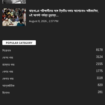
ঝাড়খণ্ডে পরীক্ষার্থীদের সঙ্গে দ্বিতীয় দফার আলোচনাও অমীমাংসিত,
৯ই আগস্ট পর্যন্ত চূড়ান্ত...
August 8, 2026 , 2:37 PM
POPULAR CATEGORY
8178
শিরোনাম
3124
দেশের খবর
2155
রাজ্যের খবর
1775
খেলার খবর
1118
জেলার খবর
820
আন্তর্জাতিক
281
বিনোদন