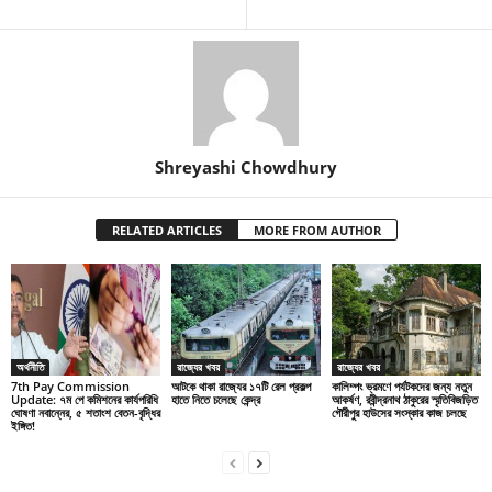
Shreyashi Chowdhury
RELATED ARTICLES
MORE FROM AUTHOR
অর্থনীতি
রাজ্যের খবর
রাজ্যের খবর
7th Pay Commission
আটকে থাকা রাজ্যের ১৭টি রেল প্রকল্প
কালিম্পং ভ্রমণে পর্যটকদের জন্য নতুন
Update: ৭ম পে কমিশনের কার্যপরিধি
হাতে নিতে চলেছে কেন্দ্র
আকর্ষণ, রবীন্দ্রনাথ ঠাকুরের স্মৃতিবিজড়িত
ঘোষণা নবান্নের, ৫ শতাংশ বেতন-বৃদ্ধির
গৌরীপুর হাউসের সংস্কার কাজ চলছে
ইঙ্গিত!