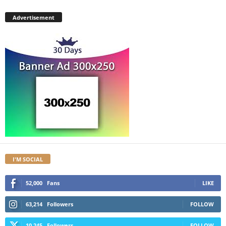
Advertisement
I'M SOCIAL
52,000
Fans
LIKE
63,214
Followers
FOLLOW
10,245
Followers
FOLLOW