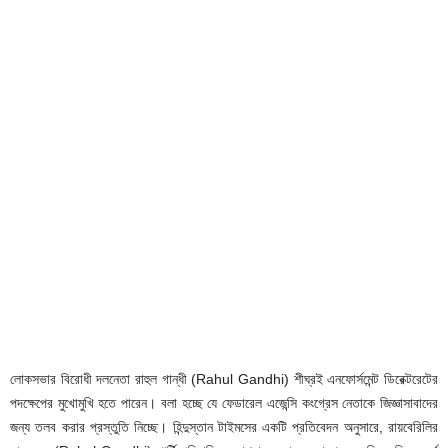
লোকসভার বিরোধী দলনেতা রাহুল গান্ধী (Rahul Gandhi) শীঘ্রই এনফোর্সমেন্ট ডিরেক্টরেটের
পদক্ষেপের মুখোমুখি হতে পারেন। বলা হচ্ছে যে ফেডারেল এজেন্সি কংগ্রেস নেতাকে জিজ্ঞাসাবাদের
জন্য তলব করার প্রস্তুতি নিচ্ছে। হিন্দুস্তান টাইমসের একটি প্রতিবেদন অনুসারে, রায়বেরিলির