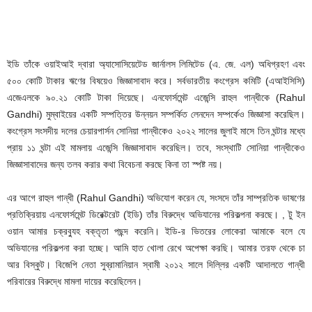
ইডি তাঁকে ওয়াইআই দ্বারা অ্যাসোসিয়েটেড জার্নালস লিমিটেড (এ. জে. এল) অধিগ্রহণ এবং
৫০০ কোটি টাকার ঋণের বিষয়েও জিজ্ঞাসাবাদ করে। সর্বভারতীয় কংগ্রেস কমিটি (এআইসিসি)
এজেএলকে ৯০.২১ কোটি টাকা দিয়েছে। এনফোর্সমেন্ট এজেন্সি রাহুল গান্ধীকে (Rahul
Gandhi) মুম্বাইয়ের একটি সম্পত্তির উন্নয়ন সম্পর্কিত লেনদেন সম্পর্কেও জিজ্ঞাসা করেছিল।
কংগ্রেস সংসদীয় দলের চেয়ারপার্সন সোনিয়া গান্ধীকেও ২০২২ সালের জুলাই মাসে তিন ঘন্টার মধ্যে
প্রায় ১১ ঘন্টা এই মামলায় এজেন্সি জিজ্ঞাসাবাদ করেছিল। তবে, সংস্থাটি সোনিয়া গান্ধীকেও
জিজ্ঞাসাবাদের জন্য তলব করার কথা বিবেচনা করছে কিনা তা স্পষ্ট নয়।
এর আগে রাহুল গান্ধী (Rahul Gandhi) অভিযোগ করেন যে, সংসদে তাঁর সাম্প্রতিক ভাষণের
প্রতিক্রিয়ায় এনফোর্সমেন্ট ডিরেক্টরেট (ইডি) তাঁর বিরুদ্ধে অভিযানের পরিকল্পনা করছে। , টু ইন
ওয়ান আমার চক্রব্যুহ বক্তৃতা পছন্দ করেনি। ইডি-র ভিতরের লোকেরা আমাকে বলে যে
অভিযানের পরিকল্পনা করা হচ্ছে। আমি হাত খোলা রেখে অপেক্ষা করছি। আমার তরফ থেকে চা
আর বিস্কুট। বিজেপি নেতা সুব্রামানিয়ান স্বামী ২০১২ সালে দিল্লির একটি আদালতে গান্ধী
পরিবারের বিরুদ্ধে মামলা দায়ের করেছিলেন।