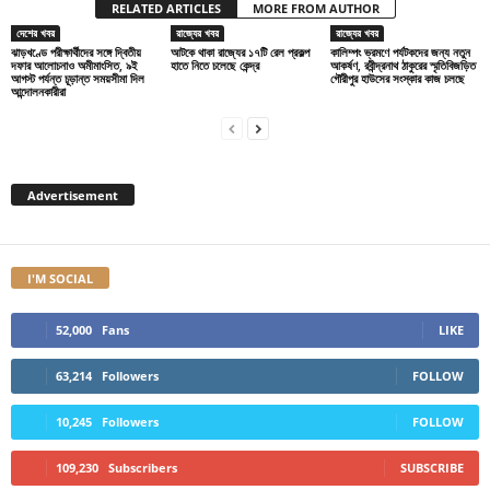
RELATED ARTICLES
MORE FROM AUTHOR
দেশের খবর
রাজ্যের খবর
রাজ্যের খবর
ঝাড়খণ্ডে পরীক্ষার্থীদের সঙ্গে দ্বিতীয়
আটকে থাকা রাজ্যের ১৭টি রেল প্রকল্প
কালিম্পং ভ্রমণে পর্যটকদের জন্য নতুন
দফার আলোচনাও অমীমাংসিত, ৯ই
হাতে নিতে চলেছে কেন্দ্র
আকর্ষণ, রবীন্দ্রনাথ ঠাকুরের স্মৃতিবিজড়িত
আগস্ট পর্যন্ত চূড়ান্ত সময়সীমা দিল
গৌরীপুর হাউসের সংস্কার কাজ চলছে
আন্দোলনকারীরা
Advertisement
I'M SOCIAL
52,000
Fans
LIKE
63,214
Followers
FOLLOW
10,245
Followers
FOLLOW
109,230
Subscribers
SUBSCRIBE