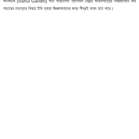
সাংসদকে (Rahul Gandhi) পার্টি পরিচালিত ন্যাশনাল হেরাল্ড সংবাদপত্রের বিষয়গুলিতে অর্থ
পাচারের তদন্তের বিষয়ে ইডি দ্বারা জিজ্ঞাসাবাদের জন্য শীঘ্রই ডাকা হতে পারে।