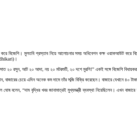
তাব পেশ করে বিজেপি। মুলতবি প্রস্তাব নিয়ে আলোচনার সময় অধিবেশন কক্ষ ওয়াকআউট করে ব
Adhikari)।
, সাত ২০ রসুন, আট ২০ আদা, নয় ২০ মটরশুটি, ২০ দশে মুরগি!” একই সঙ্গে বিজেপি বিধায়ক
ানান, বাজারের চেয়ে এদিন অনেক কম দামে তাঁর সব্জি বিক্রি করেছেন। বাজারে যেখানে ৪০ টা
 ঘোষ বলেন, “দাম বৃদ্ধির খবর জানামাত্রই মুখ্যমন্ত্রী ব্যবস্থা নিয়েছিলেন। এখন বাজারে