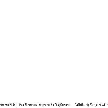
েখাল পদ্মশিবির। বিরোধী দলনেতা শুভেন্দু অধিকারীর(Suvendu Adhikari) উদ্যোগে এদিন ব