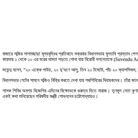
বাজারে সব্জির লাগামছাড়া মূল্যবৃদ্ধির প্রতিবাদে শুক্রবার বিধানসভায় মুলতবি প্রস্
কায়দায় ১ থেকে ১০ এর ঘরের নামতা পড়তে শোনা যায় বিরোধী দলনেতাকে (Suvendu 
শুভেন্দু বলেন, “২০ এক্কে পাউচ, ২০ দু’গুণে আলু, তিন ২০ টমেটো, পাঁচ ২০ ক্যাপসিকম
বিধানসভার গেটের সামনে সব্জিও বিক্রি করতে দেখা যায় পদ্মশিবিরের বিধায়কদের। তাঁরা জ
শাসক শিবির অবশ্য বিজেপির এদিনের বিক্ষোভকে গুরুত্ব দিতে নারাজ। তৃণমূল নেতা কুণাল
একই কথা শুনিয়েছেন পরিষদীয় মন্ত্রী শোভনদেব চট্টোপাধ্যায়ও।