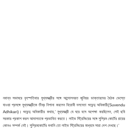
নবান্ন সভাঘরে বৃহস্পতিবার মুখ্যমন্ত্রীর সঙ্গে আন্দোলনরত জুনিয়র ডাক্তারদের বৈঠক ভেস্তে
যাওয়া প্রসঙ্গে মুখ্যমন্ত্রীকে তীব্র নিশানা করলেন বিরোধী দলনেতা শুভেন্দু অধিকারী(Suvendu
Adhikari)।‌ শুভেন্দু অধিকারীর কথায়,’ মুখ্যমন্ত্রী যে ঘরে বসে অপেক্ষা করছিলেন, সেই ছবি
সরকার প্রকাশ করল আদালতকে প্রভাবিত করতে। লাইভ স্ট্রিমিংয়ের সঙ্গে সুপ্রিম কোর্টের রায়ের
কোনও সম্পর্ক নেই। সুপ্রিমকোর্টের শুনানি তো লাইভ স্ট্রিমিংয়ের মাধ্যমে সারা দেশ দেখছে।’