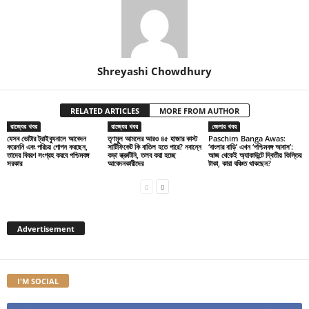
Shreyashi Chowdhury
RELATED ARTICLES
MORE FROM AUTHOR
রাজ্যের খবর
রাজ্যের খবর
জেলার খবর
যেসব ভোটার ট্রাইব্যুনালে আবেদন
তৃণমূল আমলের আরও ৪৫ হাজার কাস্ট
Paschim Banga Awas:
করেননি এবং পরিচয় গোপন করছেন,
সার্টিফিকেট কি বাতিল হতে পারে? নবান্নে
‘বাংলার বাড়ি’ এখন ‘পশ্চিমবঙ্গ আবাস’:
তাদের বিবরণ সংগ্রহ করবে পশ্চিমবঙ্গ
কড়া স্ক্রুটিনি, তলব করা হচ্ছে
আজ থেকেই অ্যাকাউন্টে দ্বিতীয় কিস্তির
সরকার
আবেদনকারীদের
টাকা, কারা বঞ্চিত থাকছেন?
Advertisement
I'M SOCIAL