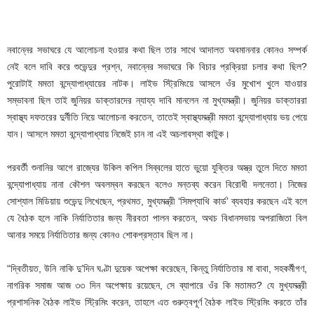
নবান্নের সভাঘরে যে আলোচনা হওয়ার কথা ছিল তার সাথে আদালত অবমাননার কোনও সম্পর্ক
নেই বলে দাবি করে শুভেন্দুর প্রশ্ন, নবান্নের সভাঘরে কি বিচার প্রক্রিয়া চলার কথা ছিল?
পুরোটাই মমতা বন্দ্যোপাধ্যায়ের নাটক। লাইভ স্ট্রিমিংয়ে আসলে ওঁর মুখোশ খুলে যাওয়ার
সম্ভাবনা ছিল তাই জুনিয়র ডাক্তারদের ন্যায্য দাবি মানলেন না মুখ্যমন্ত্রী। জুনিয়র ডাক্তাররা
স্বাস্থ্য দফতরের দুর্নীতি নিয়ে আলোচনা করতেন, তাতেই স্বাস্থ্যমন্ত্রী মমতা বন্দ্যোপাধ্যায় ভয় পেয়ে
যান। আসলে মমতা বন্দ্যোপাধ্যায় নিজেই চান না এই অচলাবস্থা কাটুক।
পরবর্তী শুনানির আগে রাজ্যের উকিল কপিল সিব্বলের হাতে ভুয়ো যুক্তির অস্ত্র তুলে দিতে মমতা
বন্দ্যোপাধ্যায় নানা কৌশল অবলম্বন করছেন বলেও মন্তব্য করেন বিরোধী দলনেতা। নিজের
সোশ্যাল মিডিয়ায় শুভেন্দু লিখেছেন, প্রথমত, মুখ্যমন্ত্রী ‘সিমপ্যাথি কার্ড’ ব্যবহার করছেন এই বলে
যে বৈঠক হলে নাকি নির্যাতিতার জন্য নীরবতা পালন করতেন, অথচ বিধানসভায় অপরাজিতা বিল
আনার সময়ে নির্যাতিতার জন্য কোনও শোকপ্রস্তাব ছিল না।
“দ্বিতীয়ত, উনি নাকি দু’দিন ঘণ্টা দুয়েক অপেক্ষা করেছেন, কিন্তু নির্যাতিতার মা বাবা, সহকর্মীগণ,
নাগরিক সমাজ আজ ৩৩ দিন অপেক্ষায় রয়েছেন, সে ব্যাপারে ওঁর কি মতামত? যে মুখ্যমন্ত্রী
প্রশাসনিক বৈঠক লাইভ স্ট্রিমিং করেন, তাহলে এত গুরুত্বপূর্ণ বৈঠক লাইভ স্ট্রিমিং করতে তাঁর