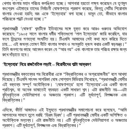
খেলায় বাংলার মহান পরিচয় কলঙ্কিত হচ্ছে। আপনারা হয়তো লক্ষ্য করেছেন যে তৃণমূল
কংগ্রেস এইমাত্র তাদের নির্বাচনী ঘোষণাপত্র প্রকাশ করেছে, কিন্তু সেটির শিরোনাম
বাংলায় দেওয়া হয়নি; বরং একে ‘ইস্তেহার’ বলা হচ্ছে। ভাবুন তো, কীভাবে বাংলার
পরিচয়কে পাল্টে দেওয়া হচ্ছে।”
প্রধানমন্ত্রী ‘ঘোষণা’ শব্দটিকে ইতিহাসের সঙ্গে যুক্ত করে আরও গুরুতর অভিযোগ
করেছেন: “১৯০৫ সালে বাংলার ধর্মীয় শক্তিগুলো ‘লাল ইস্তেহার’ জারি করেছিল, যার
ফলে হিন্দুদের গণহত্যা সংঘটিত হয়। টিএমসি আমাদের সেই কথা মনে করিয়ে দিতে
চায়… এই জঘন্য তোষণ নীতি বাংলার সম্মান ও সংস্কৃতি ধ্বংস করার একটি ষড়যন্ত্র।”
তিনি জনগণের কাছে আবেদন করেন যে “আর নয়” এবং বাংলাকে তার পরিচয় রক্ষার জন্য
রুখে দাঁড়াতে হবে।
‘
ইস্তেহার’ নিয়ে রাজনৈতিক লড়াই – বিরোধীদের পাল্টা আক্রমণ
প্রধানমন্ত্রীর বক্তব্যের পর বিরোধীরা একে “বিভ্রান্তিকর ও অপ্রয়োজনীয়” বলে আখ্যা
দিয়েছে। টিএমসি সাংসদ সাগরিকা ঘোষ সোশ্যাল মিডিয়ায় লিখেছেন, “প্রধানমন্ত্রী মোদীর
এই বক্তব্য সম্পূর্ণ অযৌক্তিক। ‘ঘোষণাপত্র’ হলো ‘ইস্তেহার’-এর একটি বাংলা
প্রতিশব্দ, যা অনেক ভাষাতেই ব্যবহৃত একটি সাধারণ শব্দ। এটা রাজনীতি নয়—এটা
বুদ্ধিবৃত্তিক দেউলিয়াপনা ও অজ্ঞতার প্রকাশ। এটি মূর্খতাপূর্ণ, বিপজ্জনক এবং
বিভ্রান্তিকর।”
এদিকে, কীর্তি আজাদও এই ইস্যুতে প্রধানমন্ত্রীর সমালোচনা করে বলেছেন, “আমি
আপনাদের সামনে তুলে ধরছি ‘ড্রিম ড্রিম’। এটি প্রধানমন্ত্রী মোদীর একটি অশিক্ষিত ও
অযৌক্তিক মন্তব্য। এটা রাজনীতি নয়। এটি বুদ্ধিবৃত্তিক দেউলিয়াপনা ও অজ্ঞতার
প্রকাশ। এটি মূর্খতাপূর্ণ, বিপজ্জনক এবং বিভ্রান্তিকর।”