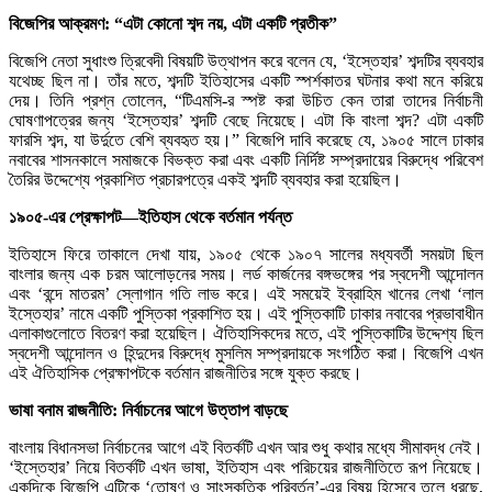
বিজেপির আক্রমণ: “এটা কোনো শব্দ নয়, এটা একটি প্রতীক”
বিজেপি নেতা সুধাংশু ত্রিবেদী বিষয়টি উত্থাপন করে বলেন যে, ‘ইস্তেহার’ শব্দটির ব্যবহার
যথেচ্ছ ছিল না। তাঁর মতে, শব্দটি ইতিহাসের একটি স্পর্শকাতর ঘটনার কথা মনে করিয়ে
দেয়। তিনি প্রশ্ন তোলেন, “টিএমসি-র স্পষ্ট করা উচিত কেন তারা তাদের নির্বাচনী
ঘোষণাপত্রের জন্য ‘ইস্তেহার’ শব্দটি বেছে নিয়েছে। এটা কি বাংলা শব্দ? এটা একটি
ফারসি শব্দ, যা উর্দুতে বেশি ব্যবহৃত হয়।” বিজেপি দাবি করেছে যে, ১৯০৫ সালে ঢাকার
নবাবের শাসনকালে সমাজকে বিভক্ত করা এবং একটি নির্দিষ্ট সম্প্রদায়ের বিরুদ্ধে পরিবেশ
তৈরির উদ্দেশ্যে প্রকাশিত প্রচারপত্রে একই শব্দটি ব্যবহার করা হয়েছিল।
১৯০৫-এর প্রেক্ষাপট—ইতিহাস থেকে বর্তমান পর্যন্ত
ইতিহাসে ফিরে তাকালে দেখা যায়, ১৯০৫ থেকে ১৯০৭ সালের মধ্যবর্তী সময়টা ছিল
বাংলার জন্য এক চরম আলোড়নের সময়। লর্ড কার্জনের বঙ্গভঙ্গের পর স্বদেশী আন্দোলন
এবং ‘বন্দে মাতরম’ স্লোগান গতি লাভ করে। এই সময়েই ইব্রাহিম খানের লেখা ‘লাল
ইস্তেহার’ নামে একটি পুস্তিকা প্রকাশিত হয়। এই পুস্তিকাটি ঢাকার নবাবের প্রভাবাধীন
এলাকাগুলোতে বিতরণ করা হয়েছিল। ঐতিহাসিকদের মতে, এই পুস্তিকাটির উদ্দেশ্য ছিল
স্বদেশী আন্দোলন ও হিন্দুদের বিরুদ্ধে মুসলিম সম্প্রদায়কে সংগঠিত করা। বিজেপি এখন
এই ঐতিহাসিক প্রেক্ষাপটকে বর্তমান রাজনীতির সঙ্গে যুক্ত করছে।
ভাষা বনাম রাজনীতি: নির্বাচনের আগে উত্তাপ বাড়ছে
বাংলায় বিধানসভা নির্বাচনের আগে এই বিতর্কটি এখন আর শুধু কথার মধ্যে সীমাবদ্ধ নেই।
‘ইস্তেহার’ নিয়ে বিতর্কটি এখন ভাষা, ইতিহাস এবং পরিচয়ের রাজনীতিতে রূপ নিয়েছে।
একদিকে বিজেপি এটিকে ‘তোষণ ও সাংস্কৃতিক পরিবর্তন’-এর বিষয় হিসেবে তুলে ধরছে,