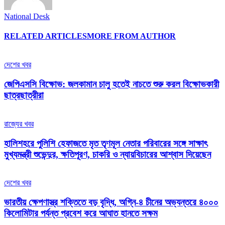
National Desk
RELATED ARTICLES
MORE FROM AUTHOR
দেশের খবর
জেপিএসসি বিক্ষোভ: জলকামান চালু হতেই নাচতে শুরু করল বিক্ষোভকারী
ছাত্রছাত্রীরা
রাজ্যের খবর
হালিশহরে পুলিশি হেফাজতে মৃত তৃণমূল নেতার পরিবারের সঙ্গে সাক্ষাৎ
মুখ্যমন্ত্রী শুভেন্দুর, ক্ষতিপূরণ, চাকরি ও ন্যায়বিচারের আশ্বাস দিয়েছেন
দেশের খবর
ভারতীয় ক্ষেপণাস্ত্র শক্তিতে বড় বৃদ্ধি, অগ্নি-৪ চীনের অভ্যন্তরে ৪০০০
কিলোমিটার পর্যন্ত প্রবেশ করে আঘাত হানতে সক্ষম