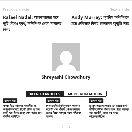
Previous article
Next article
Rafael Nadal: আলকারাজের সঙ্গে
Andy Murray: প্যারিস অলিম্পিকে
জুটি বেঁধেও ব্যর্থ, অলিম্পিক থেকে নাদালের
হেরে টেনিসকে বিদায় জানালেন অ্যান্ডি মারে
বিদায়
Shreyashi Chowdhury
RELATED ARTICLES
MORE FROM AUTHOR
রাজ্যের খবর
রাজ্যের খবর
রাজ্যের খবর
বকেয়া ডিএ মেটানোর সময়সীমা ও
যেসব ভোটার ট্রাইব্যুনালে আবেদন
তৃণমূল আমলের আরও ৪৫ হাজার কাস্ট
অগ্রগতি জানতে রিপোর্ট চাইল সুপ্রিম
করেননি এবং পরিচয় গোপন করছেন,
সার্টিফিকেট কি বাতিল হতে পারে? নবান্নে
কোর্ট, দুই দিনের মধ্যে পেশ করতে হবে
তাদের বিবরণ সংগ্রহ করবে পশ্চিমবঙ্গ
কড়া স্ক্রুটিনি, তলব করা হচ্ছে
মনিটরিং কমিটিকে
সরকার
আবেদনকারীদের