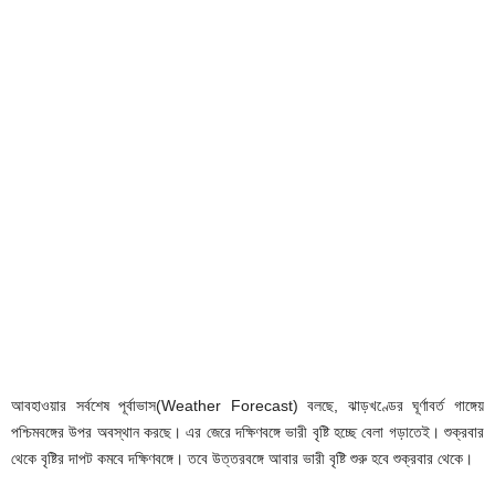
আবহাওয়ার সর্বশেষ পূর্বাভাস(Weather Forecast) বলছে, ঝাড়খণ্ডের ঘূর্ণাবর্ত গাঙ্গেয়
পশ্চিমবঙ্গের উপর অবস্থান করছে। এর জেরে দক্ষিণবঙ্গে ভারী বৃষ্টি হচ্ছে বেলা গড়াতেই। শুক্রবার
থেকে বৃষ্টির দাপট কমবে দক্ষিণবঙ্গে। তবে উত্তরবঙ্গে আবার ভারী বৃষ্টি শুরু হবে শুক্রবার থেকে।