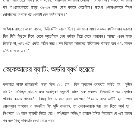
দল পাওয়ারপ্লেতে মাত্র ৩৬-৩৭ রান যোগ করতে পেরেছিল। মাঝের ওভারগুলোতে স্পিন
বোলারদের বিপক্ষে শট খেলাটা বেশ কঠিন ছিল।”
অজিঙ্ক রাহানে আরও বলেন, ‘উইকেটটা ভালো ছিল। আমাদের এমন একজন ব্যাটসম্যান দরকার
ছিল যিনি ক্রিজে টিকে থেকে ম্যাচটিকে শেষ পর্যন্ত নিয়ে যেতে পারবেন। আমরা এখন ম্যাচ
জিতছি না, এবং এটা একটা কঠিন সময়। দল হিসেবে আমাদের ইতিবাচক থাকতে হবে এবং সামনে
এগিয়ে যেতে হবে।’
কেকেআরের ব্যাটিং অর্ডার ব্যর্থ হয়েছে
কলকাতা নাইট রাইডার্সের লক্ষ্য ছিল ১৯২ রান। ফিন অ্যালেন শুরুতেই আউট হন। সুনীল
নারাইন, অজিঙ্ক রাহানে এবং আংক্রিশ রঘুবংশী ভালো শুরু করলেও ইনিংসটিকে বড় স্কোরে
পরিণত করতে পারেননি। রিঙ্কু সিং ৬ রানে এবং ক্যামেরন গ্রিন ০ রানে আউট হন। শেষে
রোভম্যান পাওয়েল ও রমনদীপ সিং জুটি গড়লেও, তা কেকেআরকে জয় এনে দিতে ব্যর্থ হয়।
সিএসকে ২২ রানে ম্যাচটি জিতে নেয়। অধিনায়ক অজিঙ্ক রাহানে ইঙ্গিত দিয়েছেন যে এই হারের
পর দলে কিছু পরিবর্তন দেখা যেতে পারে।