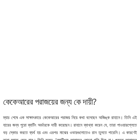
কেকেআরের পরাজয়ের জন্য কে দায়ী?
ম্যাচ শেষে এক সাক্ষাৎকারে কেকেআরের পরাজয় নিয়ে কথা বলেছেন অজিঙ্ক রাহানে। তিনি এই
হারের জন্য পুরো ব্যাটিং অর্ডারকে দায়ী করেছেন। রাহানে ব্যাখ্যা করেন যে, তারা পাওয়ারপ্লেতে
বড় স্কোর করতে ব্যর্থ হয় এবং এরপর মাঝের ওভারগুলোতেও রান তুলতে পারেনি। এ কারণেই
তারা ম্যাচে হেরে যায়। তিনি বলেন, “ব্যাটিংয়ে আমাদের কোনো গতি ছিল না। শুরুতে আমাদের