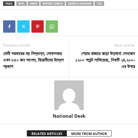
TAGS
#IPL
#KKR
#RINKU SINGH
AJINKYA RAHANE
CSK
Previous article
Next article
মোদী সরকারের বড় সিদ্ধান্ত, লোকসভায়
শেয়ার বাজারে ঝড়ো উত্থান! সেনসেক্স
এখন ৮৫০ জন সাংসদ, বিরোধীদের উদ্বেগ
১২০০ পয়েন্ট লাফিয়েছে, নিফটি ২৪,২০০-
প্রকাশ
এর উপরে
National Desk
RELATED ARTICLES
MORE FROM AUTHOR