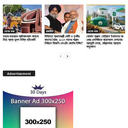
দেশের খবর
রাজনীতি
দেশের খবর
যন্তর মন্তরকে প্রতিবাদস্থল বানানো
দিল্লিতে প্রধানমন্ত্রী মোদী ও সুখবীর
গোবর্ধন প্রকল্প: পেট্রোলে ইথানলের পর
নিয়ে প্রশ্ন তুলল দিল্লি হাইকোর্ট!
বাদলের বৈঠক, ২০২৭ সালের পাঞ্জাব
এবার এলপিজিতে বায়োগ্যাস মেশানোর
নির্বাচনে বিজেপি-এসএডি জোটের ইঙ্গিত?
প্রস্তুতি চলছে, মন্ত্রিসভায় প্রস্তাব
অনুমোদন
Advertisement