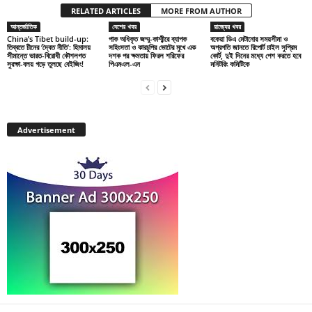
RELATED ARTICLES
MORE FROM AUTHOR
আন্তর্জাতিক
দেশের খবর
রাজ্যের খবর
China’s Tibet build-up:
পাক অধিকৃত জম্মু-কাশ্মীরে ব্যাপক
বকেয়া ডিএ মেটানোর সময়সীমা ও
তিব্বতে চীনের ‘দ্বৈত নীতি’: হিমালয়
সহিংসতা ও কারচুপির ভোটের মুখে এক
অগ্রগতি জানতে রিপোর্ট চাইল সুপ্রিম
সীমান্তে ভারত-বিরোধী কৌশলগত
দশক পর ক্ষমতায় ফিরল শরিফের
কোর্ট, দুই দিনের মধ্যে পেশ করতে হবে
সুরক্ষা-বলয় গড়ে তুলছে বেইজিং!
পিএমএল-এন
মনিটরিং কমিটিকে
Advertisement