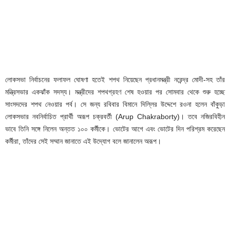
লোকসভা নির্বাচনের ফলাফল ঘোষণা হতেই শপথ নিয়েছেন প্রধানমন্ত্রী নরেন্দ্র মোদী-সহ তাঁর
মন্ত্রিসভার একঝাঁক সদস্য। মন্ত্রীদের শপথগ্রহণ শেষ হওয়ার পর সোমবার থেকে শুরু হচ্ছে
সাংসদদের শপথ নেওয়ার পর্ব। সে জন্য রবিবার বিমানে দিল্লির উদ্দেশে রওনা হলেন বাঁকুড়া
লোকসভার নবনির্বাচিত প্রার্থী অরূপ চক্রবর্তী (Arup Chakraborty)। তবে নজিরবিহীন
ভাবে তিনি সঙ্গে নিলেন অন্তত ১০০ কর্মীকে। ভোটের আগে এবং ভোটের দিন পরিশ্রম করেছেন
কর্মীরা, তাঁদের সেই সম্মান জানাতে এই উদ্যোগ বলে জানালেন অরূপ।