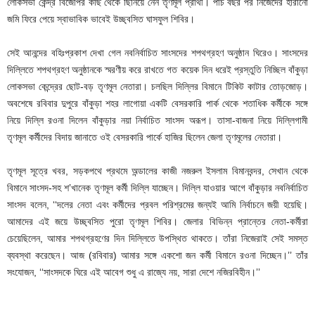
লোকসভা কেন্দ্র বিজেপির কাছ থেকে ছিনিয়ে নেন তৃণমূল প্রার্থী। পাঁচ বছর পর নিজেদের হারানো
জমি ফিরে পেয়ে স্বাভাবিক ভাবেই উচ্ছ্বসিত ঘাসফুল শিবির।
সেই আনন্দের বহিঃপ্রকাশ দেখা গেল নবনির্বাচিত সাংসদের শপথগ্রহণ অনুষ্ঠান ঘিরেও। সাংসদের
দিল্লিতে শপথগ্রহণ অনুষ্ঠানকে স্মরণীয় করে রাখতে গত কয়েক দিন ধরেই প্রস্তুতি নিচ্ছিল বাঁকুড়া
লোকসভা কেন্দ্রের ছোট-বড় তৃণমূল নেতারা। চলছিল দিল্লির বিমানে টিকিট কাটার তোড়জোড়।
অবশেষে রবিবার দুপুরে বাঁকুড়া শহর লাগোয়া একটি বেসরকারি পার্ক থেকে শতাধিক কর্মীকে সঙ্গে
নিয়ে দিল্লি রওনা দিলেন বাঁকুড়ার নয়া নির্বাচিত সাংসদ অরূপ। তাসা-বাজনা নিয়ে দিল্লিগামী
তৃণমূল কর্মীদের বিদায় জানাতে ওই বেসরকারি পার্কে হাজির ছিলেন জেলা তৃণমূলের নেতারা।
তৃণমূল সূত্রে খবর, সড়কপথে প্রথমে অন্ডালের কাজী নজরুল ইসলাম বিমানবন্দর, সেখান থেকে
বিমানে সাংসদ-সহ শ’খানেক তৃণমূল কর্মী দিল্লি যাচ্ছেন। দিল্লি যাওয়ার আগে বাঁকুড়ার নবনির্বাচিত
সাংসদ বলেন, ‘‘দলের নেতা এবং কর্মীদের প্রবল পরিশ্রমের জন্যই আমি নির্বাচনে জয়ী হয়েছি।
আমাদের এই জয়ে উচ্ছ্বসিত পুরো তৃণমূল শিবির। জেলার বিভিন্ন প্রান্তের নেতা-কর্মীরা
চেয়েছিলেন, আমার শপথগ্রহণের দিন দিল্লিতে উপস্থিত থাকতে। তাঁরা নিজেরাই সেই সমস্ত
ব্যবস্থা করেছেন। আজ (রবিবার) আমার সঙ্গে একশো জন কর্মী বিমানে রওনা দিচ্ছেন।’’ তাঁর
সংযোজন, ‘‘সাংসদকে ঘিরে এই আবেগ শুধু এ রাজ্যে নয়, সারা দেশে নজিরবিহীন।’’