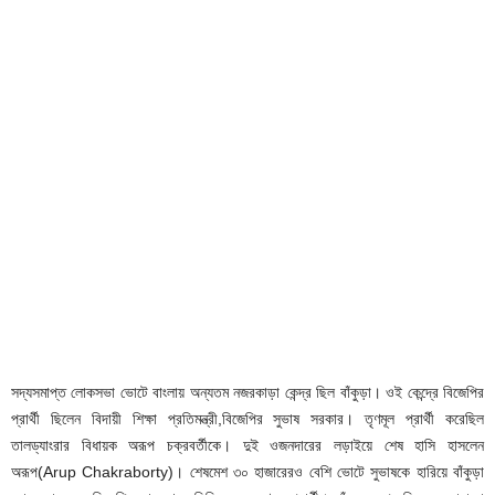
সদ্যসমাপ্ত লোকসভা ভোটে বাংলায় অন্যতম নজরকাড়া কেন্দ্র ছিল বাঁকুড়া। ওই কেন্দ্রে বিজেপির
প্রার্থী ছিলেন বিদায়ী শিক্ষা প্রতিমন্ত্রী,বিজেপির সুভাষ সরকার। তৃণমূল প্রার্থী করেছিল
তালড্যাংরার বিধায়ক অরূপ চক্রবর্তীকে। দুই ওজনদারের লড়াইয়ে শেষ হাসি হাসলেন
অরূপ(Arup Chakraborty)। শেষমেশ ৩০ হাজারেরও বেশি ভোটে সুভাষকে হারিয়ে বাঁকুড়া